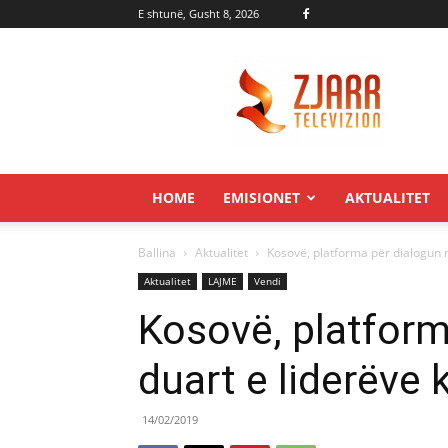
E shtunë, Gusht 8, 2026
Zjarr.tv
HOME
EMISIONET
AKTUALITET
Ballina
Aktualitet
Kosovë, platforma për dialogun 
Aktualitet
LAJME
Vendi
Kosovë, platform
duart e liderëve
14/02/2019