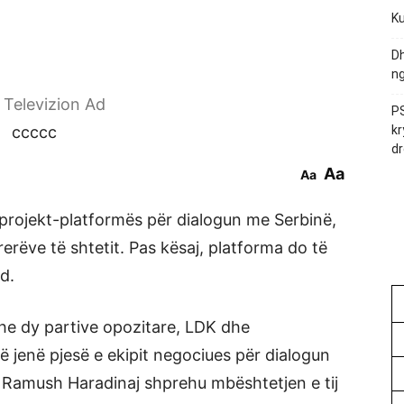
Ku
Dh
ng
r Televizion Ad
PS
ccccc
kr
dr
Aa
Aa
 projekt-platformës për dialogun me Serbinë,
erëve të shtetit. Pas kësaj, platforma do të
d.
dhe dy partive opozitare, LDK dhe
 jenë pjesë e ekipit negociues për dialogun
i Ramush Haradinaj shprehu mbështetjen e tij