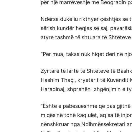
për një marrëveshje me Beogradin p
Ndërsa duke iu rikthyer çështjes së 
sërish kundër heqjes së saj, pavarë
atyre tashmë të shtuara të Shteteve
“Për mua, taksa nuk hiqet deri në njo
Zyrtarë të lartë të Shteteve të Bashk
Hashim Thaçi, kryetarit të Kuvendit 
Haradinaj, shprehën zhgënjimin e ty
“Është e pabesueshme që pas gjithë 
miqësinë tonë kaq ulët, aq sa të injor
nënshkruar nga Ndihmëssekretari am