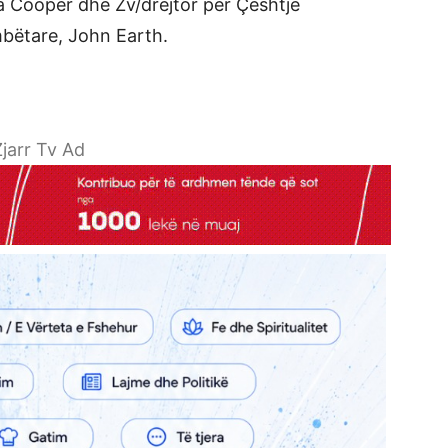
a Cooper dhe Zv/drejtor për Çështje
mbëtare, John Earth.
jarr Tv Ad