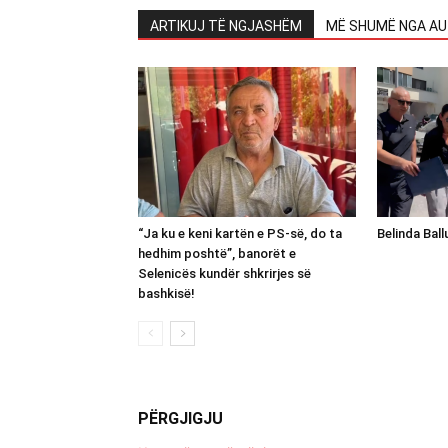
ARTIKUJ TË NGJASHËM
MË SHUMË NGA AU
“Ja ku e keni kartën e PS-së, do ta
Belinda Bal
hedhim poshtë”, banorët e
Selenicës kundër shkrirjes së
bashkisë!
PËRGJIGJU