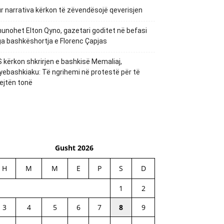
r narrativa kërkon të zëvendësojë qeverisjen
unohet Elton Qyno, gazetari goditet në befasi
a bashkëshortja e Florenc Çapjas
 kërkon shkrirjen e bashkisë Memaliaj,
yebashkiaku: Të ngrihemi në protestë për të
ejtën tonë
Gusht 2026
H
M
M
E
P
S
D
1
2
3
4
5
6
7
8
9