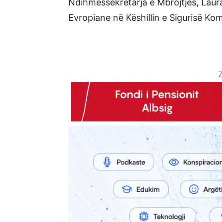
Ndihmëssekretarja e Mbrojtjes, Laur
Evropiane në Këshillin e Sigurisë Ko
Z