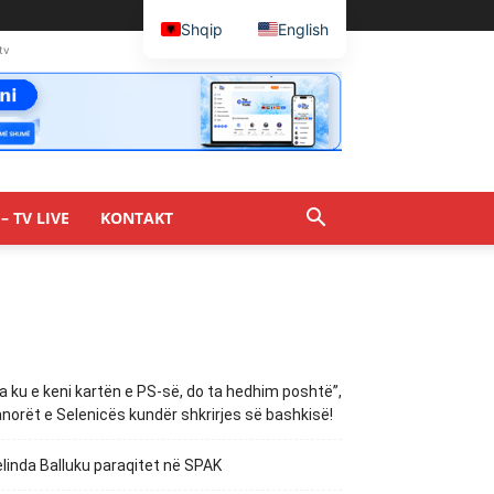
Shqip
English
tv
– TV LIVE
KONTAKT
a ku e keni kartën e PS-së, do ta hedhim poshtë”,
norët e Selenicës kundër shkrirjes së bashkisë!
linda Balluku paraqitet në SPAK