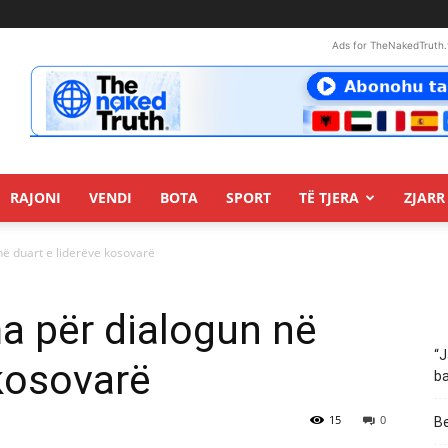
Ads for TheNakedTruth.
RAJONI
VENDI
BOTA
SPORT
TË TJERA
ZJARR 
në duart e liderëve kosovarë
a për dialogun në
“J
 kosovarë
ba
15
0
Be