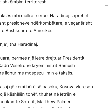
a shkëmbim territoresh.
taksës mbi mallrat serbe, Haradinaj shprehet
sisht presioneve ndërkombëtare, e veçanërisht
 të Bashkuara të Amerikës.
hje”, tha Haradinaj.
uara, përmes një letre drejtuar Presidentit
Kadri Veseli dhe kryeministrit Ramush
re lidhur me mospezullimin e taksës.
asaj që kemi bërë së bashku, Kosova vlerëson
ojë këshillën tonë”, thuhet në letrën e
erikan të Shtetit, Matthew Palmer,