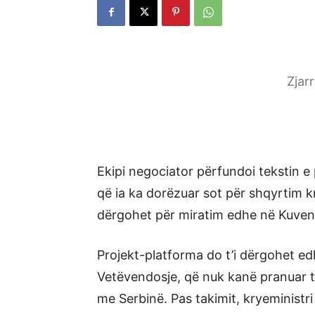
Zjar
Ekipi negociator përfundoi tekstin e
që ia ka dorëzuar sot për shqyrtim kr
dërgohet për miratim edhe në Kuven
Projekt-platforma do t’i dërgohet e
Vetëvendosje, që nuk kanë pranuar të
me Serbinë. Pas takimit, kryeministr