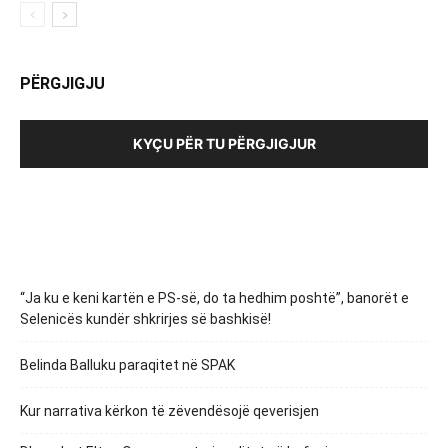
PËRGJIGJU
KYÇU PËR TU PËRGJIGJUR
“Ja ku e keni kartën e PS-së, do ta hedhim poshtë”, banorët e
Selenicës kundër shkrirjes së bashkisë!
Belinda Balluku paraqitet në SPAK
Kur narrativa kërkon të zëvendësojë qeverisjen