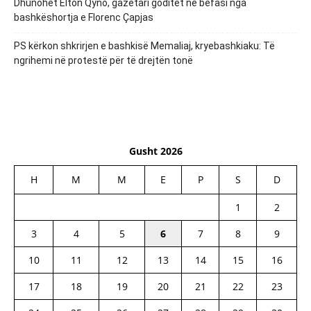
Dhunohet Elton Qyno, gazetari goditet në befasi nga
bashkëshortja e Florenc Çapjas
PS kërkon shkrirjen e bashkisë Memaliaj, kryebashkiaku: Të
ngrihemi në protestë për të drejtën tonë
Gusht 2026
H
M
M
E
P
S
D
1
2
3
4
5
6
7
8
9
10
11
12
13
14
15
16
17
18
19
20
21
22
23