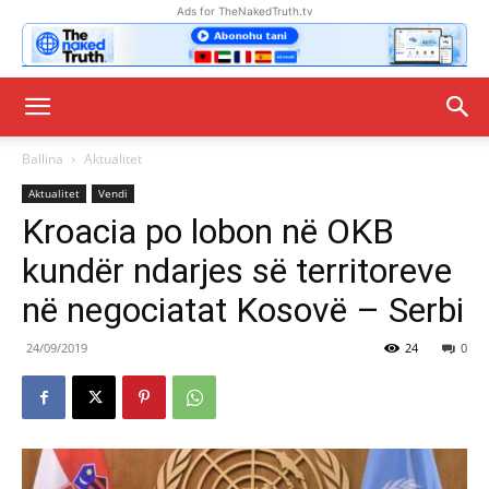
Ads for TheNakedTruth.tv
Ballina
Aktualitet
Aktualitet
Vendi
Kroacia po lobon në OKB
kundër ndarjes së territoreve
në negociatat Kosovë – Serbi
24/09/2019
24
0