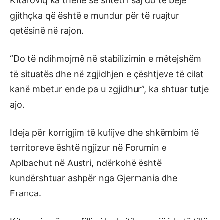
Kitaroviq ka thënë se shteti i saj do të bëjë
gjithçka që është e mundur për të ruajtur
qetësinë në rajon.
“Do të ndihmojmë në stabilizimin e mëtejshëm
të situatës dhe në zgjidhjen e çështjeve të cilat
kanë mbetur ende pa u zgjidhur”, ka shtuar tutje
ajo.
Ideja për korrigjim të kufijve dhe shkëmbim të
territoreve është ngjizur në Forumin e
Aplbachut në Austri, ndërkohë është
kundërshtuar ashpër nga Gjermania dhe
Franca.