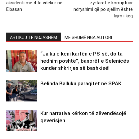
aksidenti me 4 të vdekur në
zyrtarët e korruptuar
Elbasan
ndryshimi që po sjellim është
lajm i keq
ARTIKUJ TË NGJASHËM
MË SHUMË NGA AUTORI
“Ja ku e keni kartën e PS-së, do ta
hedhim poshtë”, banorët e Selenicës
kundër shkrirjes së bashkisë!
Belinda Balluku paraqitet në SPAK
Kur narrativa kërkon të zëvendësojë
qeverisjen