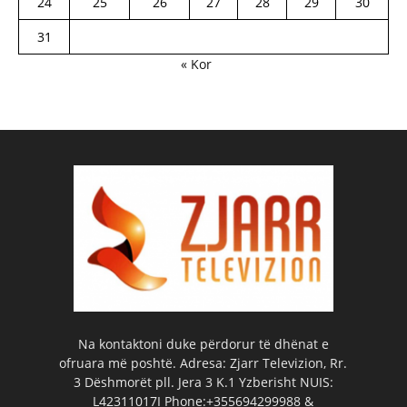
24
25
26
27
28
29
30
31
« Kor
Na kontaktoni duke përdorur të dhënat e
ofruara më poshtë. Adresa: Zjarr Televizion, Rr.
3 Dëshmorët pll. Jera 3 K.1 Yzberisht NUIS:
L42311017I Phone:+355694299988 &