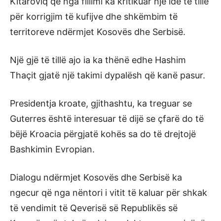
Kitaroviq që nga fillimi ka kritikuar një ide të tillë
për korrigjim të kufijve dhe shkëmbim të
territoreve ndërmjet Kosovës dhe Serbisë.
Një gjë të tillë ajo ia ka thënë edhe Hashim
Thaçit gjatë një takimi dypalësh që kanë pasur.
Presidentja kroate, gjithashtu, ka treguar se
Guterres është interesuar të dijë se çfarë do të
bëjë Kroacia përgjatë kohës sa do të drejtojë
Bashkimin Evropian.
Dialogu ndërmjet Kosovës dhe Serbisë ka
ngecur që nga nëntori i vitit të kaluar për shkak
të vendimit të Qeverisë së Republikës së