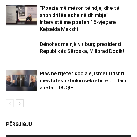
“Poezia më mëson të ndjej dhe të
shoh dritën edhe në dhimbje” —
Intervistë me poeten 15-vjeçare
Kejselda Mekshi
Dënohet me një vit burg presidenti i
Republikës Sërpska, Millorad Dodik!
Plas në rrjetet sociale, Ismet Drishti
mes lotësh zbulon sekretin e tij: Jam
anëtar i DUQI+
PËRGJIGJU