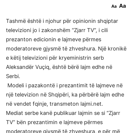
Aa
Aa
Tashmë është i njohur për opinionin shqiptar
televizioni jo i zakonshëm “Zjarr TV”, i cili
prezanton edicionin e lajmeve përmes
moderatoreve gjysmë të zhveshura. Një kronikë
e këtij televizioni për kryeministrin serb
Aleksandër Vuçiq, është bërë lajm edhe në
Serbi.
Modeli i pazakontë i prezantimit të lajmeve në
një televizion në Shqipëri, ka përbërë lajm edhe
në vendet fqinje, transmeton lajmi.net.
Mediat serbe kanë publikuar lajmin se si “Zjarr
TV” bën prezantimin e lajmeve përmes
moderatoreve gjysmë të zhveshura, e për më