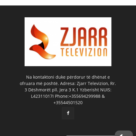
Na kontaktoni duke përdorur të dhënat e
ofruara më poshtë. Adresa: Zjarr Televizion, Rr.
3 Dëshmorët pll. Jera 3 K.1 Yzberisht NUIS:
L42311017I Phone:+355694299988 &
+35544501520