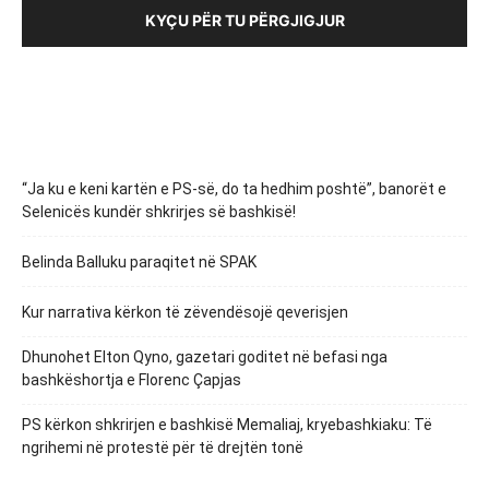
KYÇU PËR TU PËRGJIGJUR
“Ja ku e keni kartën e PS-së, do ta hedhim poshtë”, banorët e
Selenicës kundër shkrirjes së bashkisë!
Belinda Balluku paraqitet në SPAK
Kur narrativa kërkon të zëvendësojë qeverisjen
Dhunohet Elton Qyno, gazetari goditet në befasi nga
bashkëshortja e Florenc Çapjas
PS kërkon shkrirjen e bashkisë Memaliaj, kryebashkiaku: Të
ngrihemi në protestë për të drejtën tonë