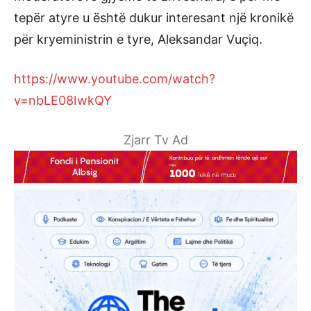
tepër atyre u është dukur interesant një kronikë
për kryeministrin e tyre, Aleksandar Vuçiq.
https://www.youtube.com/watch?
v=nbLE08IwkQY
Zjarr Tv Ad