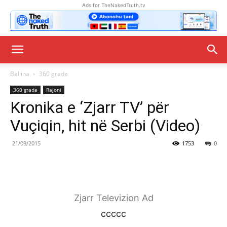
Ads for TheNakedTruth.tv
Ballina
360 grade
360 grade
Rajoni
Kronika e ‘Zjarr TV’ për
Vuçiqin, hit në Serbi (Video)
21/09/2015
1753
0
Zjarr Televizion Ad
ccccc