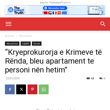
Ads for TheNakedTruth.tv
Ballina
Aktualitet
Aktualitet
LAJME
Vendi
“Kryeprokurorja e Krimeve të
Rënda, bleu apartament te
personi nën hetim”
25/01/2019
68
0