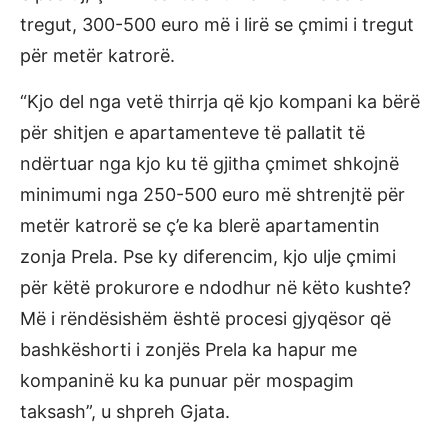
tregut, 300-500 euro më i lirë se çmimi i tregut
për metër katrorë.
“Kjo del nga vetë thirrja që kjo kompani ka bërë
për shitjen e apartamenteve të pallatit të
ndërtuar nga kjo ku të gjitha çmimet shkojnë
minimumi nga 250-500 euro më shtrenjtë për
metër katrorë se ç’e ka blerë apartamentin
zonja Prela. Pse ky diferencim, kjo ulje çmimi
për këtë prokurore e ndodhur në këto kushte?
Më i rëndësishëm është procesi gjyqësor që
bashkëshorti i zonjës Prela ka hapur me
kompaninë ku ka punuar për mospagim
taksash”, u shpreh Gjata.