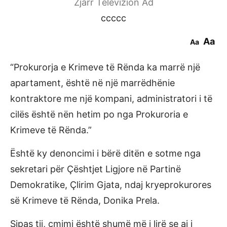
Zjarr Televizion Ad
ccccc
Aa
Aa
“Prokurorja e Krimeve të Rënda ka marrë një
apartament, është në një marrëdhënie
kontraktore me një kompani, administratori i të
cilës është nën hetim po nga Prokuroria e
Krimeve të Rënda.”
Është ky denoncimi i bërë ditën e sotme nga
sekretari për Çështjet Ligjore në Partinë
Demokratike, Çlirim Gjata, ndaj kryeprokurores
së Krimeve të Rënda, Donika Prela.
Sipas tij, çmimi është shumë më i lirë se ai i