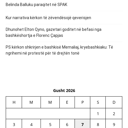
Belinda Balluku paraqitet në SPAK
Kur narrativa kërkon të zëvendësojë qeverisjen
Dhunohet Elton Qyno, gazetari goditet në befasi nga
bashkëshortja e Florenc Çapjas
PS kërkon shkrirjen e bashkisë Memaliaj, kryebashkiaku: Të
ngrihemi në protestë për të drejtën tonë
Gusht 2026
H
M
M
E
P
S
D
1
2
3
4
5
6
7
8
9