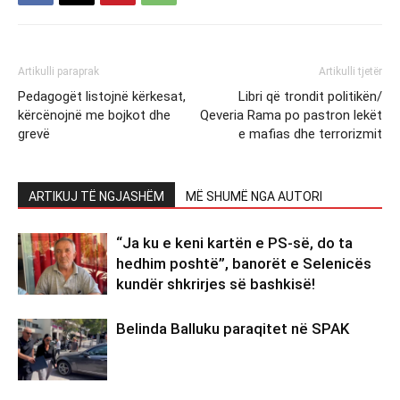
Artikulli paraprak
Artikulli tjetër
Pedagogët listojnë kërkesat,
Libri që trondit politikën/
kërcënojnë me bojkot dhe
Qeveria Rama po pastron lekët
grevë
e mafias dhe terrorizmit
ARTIKUJ TË NGJASHËM
MË SHUMË NGA AUTORI
“Ja ku e keni kartën e PS-së, do ta
hedhim poshtë”, banorët e Selenicës
kundër shkrirjes së bashkisë!
Belinda Balluku paraqitet në SPAK