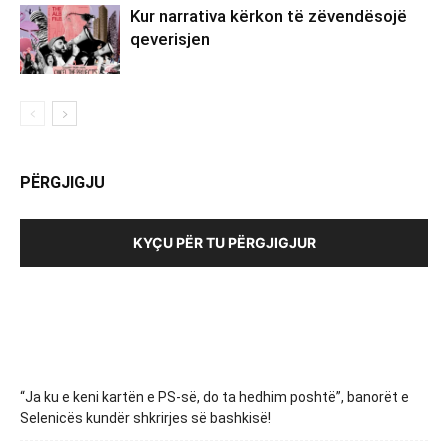
Kur narrativa kërkon të zëvendësojë
qeverisjen
PËRGJIGJU
KYÇU PËR TU PËRGJIGJUR
“Ja ku e keni kartën e PS-së, do ta hedhim poshtë”, banorët e
Selenicës kundër shkrirjes së bashkisë!