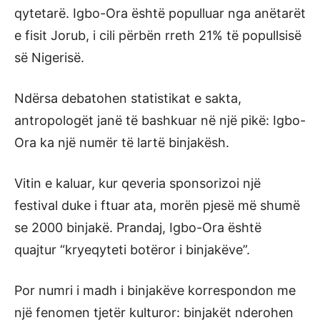
qytetarë. Igbo-Ora është populluar nga anëtarët
e fisit Jorub, i cili përbën rreth 21% të popullsisë
së Nigerisë.
Ndërsa debatohen statistikat e sakta,
antropologët janë të bashkuar në një pikë: Igbo-
Ora ka një numër të lartë binjakësh.
Vitin e kaluar, kur qeveria sponsorizoi një
festival duke i ftuar ata, morën pjesë më shumë
se 2000 binjakë. Prandaj, Igbo-Ora është
quajtur “kryeqyteti botëror i binjakëve”.
Por numri i madh i binjakëve korrespondon me
një fenomen tjetër kulturor: binjakët nderohen