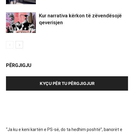
Kur narrativa kërkon të zëvendësojë
qeverisjen
PËRGJIGJU
KYÇU PËR TU PËRGJIGJUR
“Ja ku e keni kartën e PS-së, do ta hedhim poshtë”, banorët e