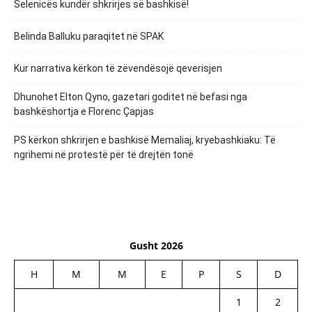
Selenicës kundër shkrirjes së bashkisë!
Belinda Balluku paraqitet në SPAK
Kur narrativa kërkon të zëvendësojë qeverisjen
Dhunohet Elton Qyno, gazetari goditet në befasi nga
bashkëshortja e Florenc Çapjas
PS kërkon shkrirjen e bashkisë Memaliaj, kryebashkiaku: Të
ngrihemi në protestë për të drejtën tonë
Gusht 2026
H
M
M
E
P
S
D
1
2