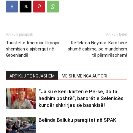
Artikulli paraprak
Artikulli tjetër
Turistët e tmerruar filmojnë
Reflekton Neymar: Kam bërë
shembjen e ajsbergut në
shumë gabime, po mundohem
Groenlandë
të përmirësohem!
ARTIKUJ TË NGJASHËM
MË SHUMË NGA AUTORI
“Ja ku e keni kartën e PS-së, do ta
hedhim poshtë”, banorët e Selenicës
kundër shkrirjes së bashkisë!
Belinda Balluku paraqitet në SPAK