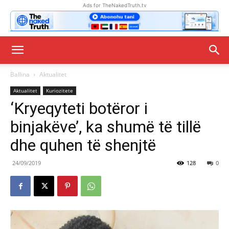
Ads for TheNakedTruth.tv
Ballina
Aktualitet
Aktualitet
Kuriozitete
‘Kryeqyteti botëror i
binjakëve’, ka shumë të tillë
dhe quhen të shenjtë
24/09/2019
128
0