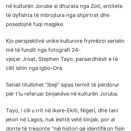
në kulturën Jorube si dhurata nga Zoti, entitete
të dyfishta të mbrojtura nga shpirtrat dhe
posedojnë fuqi magjike.
Kjo perspektivë unike kulturore frymëzoi serialin
më të fundit nga fotografi 24-
vjeçar Jroat, Stephen Tayo, paraardhësit e të
cilit ishin nga Igbo-Ora.
Seriali titullohet “Ibeji” sipas termit të përdorur
për t’iu referuar binjakëve në kulturën Joruba.
Tayo, i cili u rrit në Ikere-Ekiti, Nigeri, dhe tani
jeton në Lagos, nuk është vetë binjak, por ai
donte të tregonte “një histori që identifikon fisin