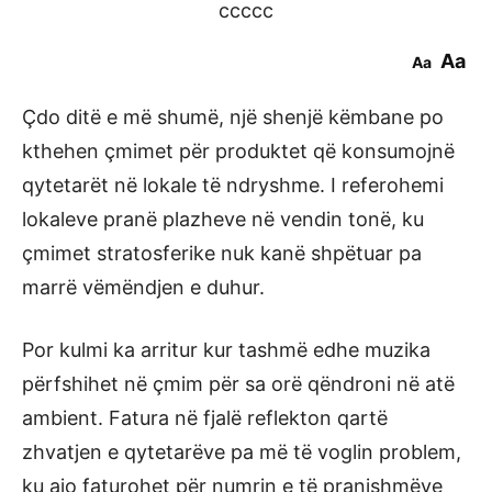
ccccc
Aa
Aa
Çdo ditë e më shumë, një shenjë këmbane po
kthehen çmimet për produktet që konsumojnë
qytetarët në lokale të ndryshme. I referohemi
lokaleve pranë plazheve në vendin tonë, ku
çmimet stratosferike nuk kanë shpëtuar pa
marrë vëmëndjen e duhur.
Por kulmi ka arritur kur tashmë edhe muzika
përfshihet në çmim për sa orë qëndroni në atë
ambient. Fatura në fjalë reflekton qartë
zhvatjen e qytetarëve pa më të voglin problem,
ku ajo faturohet për numrin e të pranishmëve