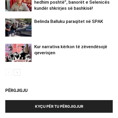
hedhim poshtë”, banorët e Selenicës
kundër shkrirjes së bashkisë!
Belinda Balluku paraqitet në SPAK
Kur narrativa kërkon të zëvendësojë
qeverisjen
PËRGJIGJU
KYÇU PËR TU PËRGJIGJUR