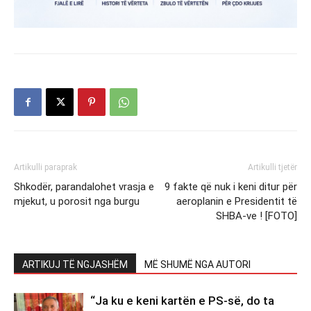
Artikulli paraprak
Artikulli tjetër
Shkodër, parandalohet vrasja e
9 fakte që nuk i keni ditur për
mjekut, u porosit nga burgu
aeroplanin e Presidentit të
SHBA-ve ! [FOTO]
ARTIKUJ TË NGJASHËM
MË SHUMË NGA AUTORI
“Ja ku e keni kartën e PS-së, do ta