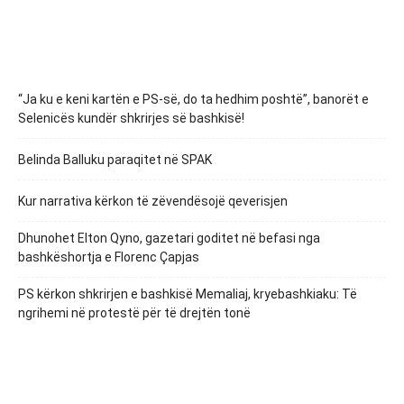
“Ja ku e keni kartën e PS-së, do ta hedhim poshtë”, banorët e
Selenicës kundër shkrirjes së bashkisë!
Belinda Balluku paraqitet në SPAK
Kur narrativa kërkon të zëvendësojë qeverisjen
Dhunohet Elton Qyno, gazetari goditet në befasi nga
bashkëshortja e Florenc Çapjas
PS kërkon shkrirjen e bashkisë Memaliaj, kryebashkiaku: Të
ngrihemi në protestë për të drejtën tonë