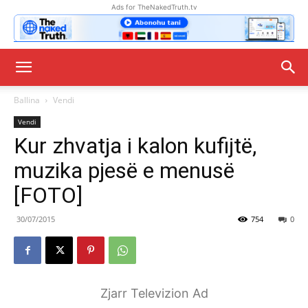
Ads for TheNakedTruth.tv
Ballina
Vendi
Vendi
Kur zhvatja i kalon kufijtë,
muzika pjesë e menusë
[FOTO]
30/07/2015
754
0
Zjarr Televizion Ad