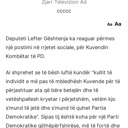
Zjarr Televizion Ad
ccccc
Aa
Aa
Deputeti Lefter Gështenja ka reaguar përmes
një postimi në rrjetet sociale, për Kuvendin
Kombëtar të PD.
Ai shprehet se të bësh luftë kundër “kultit të
individit e më pas të mbledhësh Kuvende për të
përjashtuar ata që bëre betejën dhe të
vetëshpallesh kryetar i përjetshëm, vetëm kjo
s’mund të jetë dhe s’mund të quhet Partia
Demokratike”. Sipas tij është koha për një Parti
Demokratike gjithëpërfshirëse, më të fortë dhe