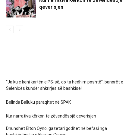
qeverisjen
“Ja ku e keni kartën e PS-së, do ta hedhim poshtë”, banorët e
Selenicës kundër shkrirjes së bashkisë!
Belinda Balluku paraqitet në SPAK
Kur narrativa kërkon të zëvendësojë qeverisjen
Dhunohet Elton Qyno, gazetari goditet në befasi nga
bashkëshortja e Florenc Çapjas