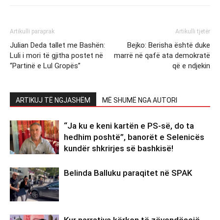
Artikulli paraprak
Artikulli tjetër
Julian Deda tallet me Bashën:
Bejko: Berisha është duke
Luli i mori të gjitha postet në
marrë në qafë ata demokratë
“Partinë e Lul Gropës”
që e ndjekin
ARTIKUJ TË NGJASHËM
MË SHUMË NGA AUTORI
“Ja ku e keni kartën e PS-së, do ta
hedhim poshtë”, banorët e Selenicës
kundër shkrirjes së bashkisë!
Belinda Balluku paraqitet në SPAK
Kur narrativa kërkon të zëvendësojë