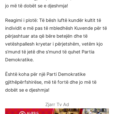
jo më të dobët se e djeshmja!
Reagimi i plotë: Të bësh luftë kundër kultit të
individit e më pas të mbledhësh Kuvende për të
përjashtuar ata që bëre betejën dhe të
vetëshpallesh kryetar i përjetshëm, vetëm kjo
s’mund të jetë dhe s’mund të quhet Partia
Demokratike.
Është koha për një Parti Demokratike
gjithëpërfshirëse, më të fortë dhe jo më të
dobët se e djeshmja!
Zjarr Tv Ad