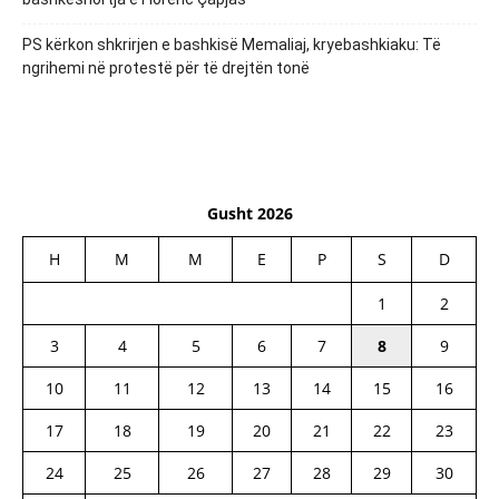
PS kërkon shkrirjen e bashkisë Memaliaj, kryebashkiaku: Të
ngrihemi në protestë për të drejtën tonë
Gusht 2026
H
M
M
E
P
S
D
1
2
3
4
5
6
7
8
9
10
11
12
13
14
15
16
17
18
19
20
21
22
23
24
25
26
27
28
29
30