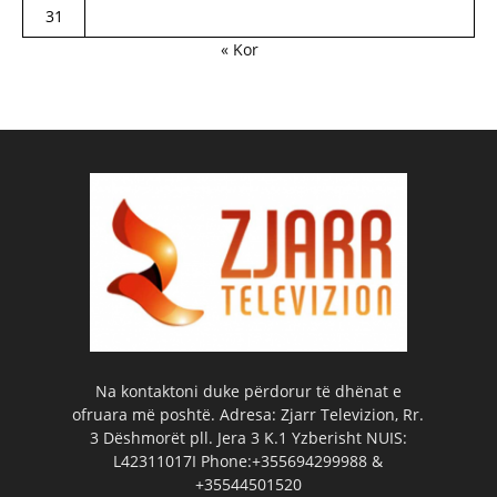
31
« Kor
Na kontaktoni duke përdorur të dhënat e
ofruara më poshtë. Adresa: Zjarr Televizion, Rr.
3 Dëshmorët pll. Jera 3 K.1 Yzberisht NUIS:
L42311017I Phone:+355694299988 &
+35544501520