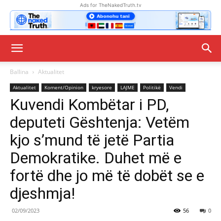
Ads for TheNakedTruth.tv
Ballina
Aktualitet
Aktualitet
Koment/Opinion
kryesore
LAJME
Politikë
Vendi
Kuvendi Kombëtar i PD,
deputeti Gështenja: Vetëm
kjo s’mund të jetë Partia
Demokratike. Duhet më e
fortë dhe jo më të dobët se e
djeshmja!
02/09/2023
56
0