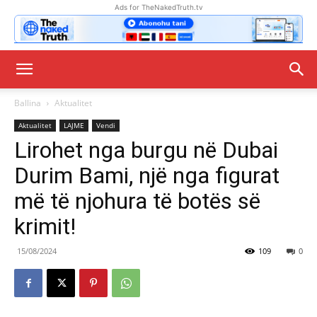
Ads for TheNakedTruth.tv
Ballina
Aktualitet
Aktualitet
LAJME
Vendi
Lirohet nga burgu në Dubai
Durim Bami, një nga figurat
më të njohura të botës së
krimit!
15/08/2024
109
0