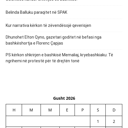
Belinda Balluku paraqitet në SPAK
Kur narrativa kërkon të zëvendësojë qeverisjen
Dhunohet Elton Qyno, gazetari goditet në befasi nga
bashkëshortja e Florenc Çapjas
PS kërkon shkrirjen e bashkisë Memaliaj, kryebashkiaku: Të
ngrihemi në protestë për të drejtën tonë
Gusht 2026
H
M
M
E
P
S
D
1
2