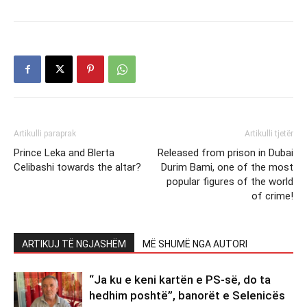
Artikulli paraprak
Artikulli tjetër
Prince Leka and Blerta
Released from prison in Dubai
Celibashi towards the altar?
Durim Bami, one of the most
popular figures of the world
of crime!
ARTIKUJ TË NGJASHËM
MË SHUMË NGA AUTORI
“Ja ku e keni kartën e PS-së, do ta
hedhim poshtë”, banorët e Selenicës