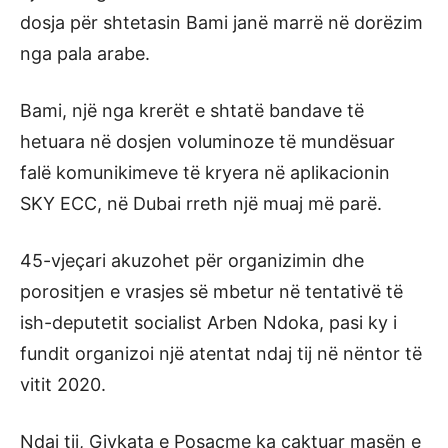
dosja për shtetasin Bami janë marrë në dorëzim
nga pala arabe.
Bami, një nga krerët e shtatë bandave të
hetuara në dosjen voluminoze të mundësuar
falë komunikimeve të kryera në aplikacionin
SKY ECC, në Dubai rreth një muaj më parë.
45-vjeçari akuzohet për organizimin dhe
porositjen e vrasjes së mbetur në tentativë të
ish-deputetit socialist Arben Ndoka, pasi ky i
fundit organizoi një atentat ndaj tij në nëntor të
vitit 2020.
Ndaj tij, Gjykata e Posaçme ka caktuar masën e