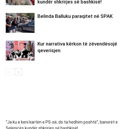
kundër shkrirjes së bashkisë!
Belinda Balluku paraqitet në SPAK
Kur narrativa kërkon të zëvendësojë
qeverisjen
“Ja ku e keni kartën e PS-së, do ta hedhim poshtë”, banorët e
Selenicës kundër shkrirjes së bashkisë!