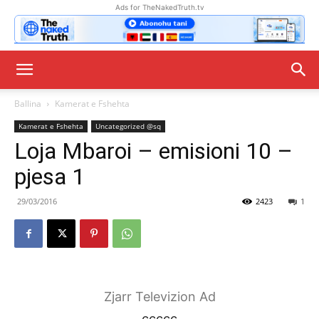
Ads for TheNakedTruth.tv
Ballina
Kamerat e Fshehta
Kamerat e Fshehta
Uncategorized @sq
Loja Mbaroi – emisioni 10 –
pjesa 1
29/03/2016
2423
1
Zjarr Televizion Ad
ccccc