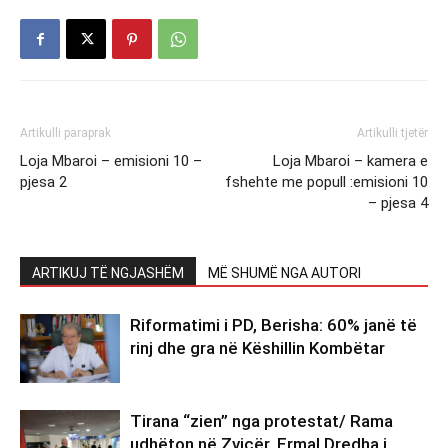
Artikulli paraprak
Artikulli tjetër
Loja Mbaroi – emisioni 10 –
Loja Mbaroi – kamera e
pjesa 2
fshehte me popull :emisioni 10
– pjesa 4
ARTIKUJ TË NGJASHËM
MË SHUMË NGA AUTORI
Riformatimi i PD, Berisha: 60% janë të
rinj dhe gra në Këshillin Kombëtar
Tirana “zien” nga protestat/ Rama
udhëton në Zvicër, Ermal Dredha i