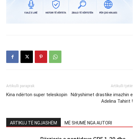
Artikulli paraprak
Artikulli tjetër
Kina ndërton super teleskopin
Ndryshimet drastike imazhin e
Adelina Tahirit !
ARTIKUJ TË NGJASHËM
MË SHUMË NGA AUTORI
Përzierja e peptideve GRF 1-29 dhe