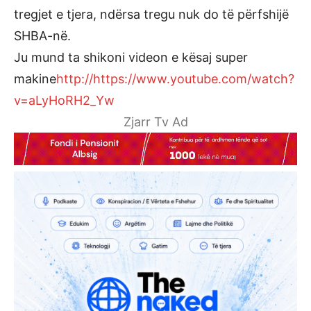
tregjet e tjera, ndërsa tregu nuk do të përfshijë
SHBA-në.
Ju mund ta shikoni videon e kësaj super
makine
http://https://www.youtube.com/watch?
v=aLyHoRH2_Yw
Zjarr Tv Ad