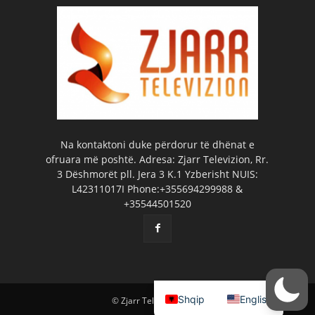
Na kontaktoni duke përdorur të dhënat e
ofruara më poshtë. Adresa: Zjarr Televizion, Rr.
3 Dëshmorët pll. Jera 3 K.1 Yzberisht NUIS:
L42311017I Phone:+355694299988 &
+35544501520
Shqip
English
© Zjarr Televizion 2026