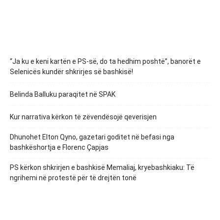
“Ja ku e keni kartën e PS-së, do ta hedhim poshtë”, banorët e
Selenicës kundër shkrirjes së bashkisë!
Belinda Balluku paraqitet në SPAK
Kur narrativa kërkon të zëvendësojë qeverisjen
Dhunohet Elton Qyno, gazetari goditet në befasi nga
bashkëshortja e Florenc Çapjas
PS kërkon shkrirjen e bashkisë Memaliaj, kryebashkiaku: Të
ngrihemi në protestë për të drejtën tonë