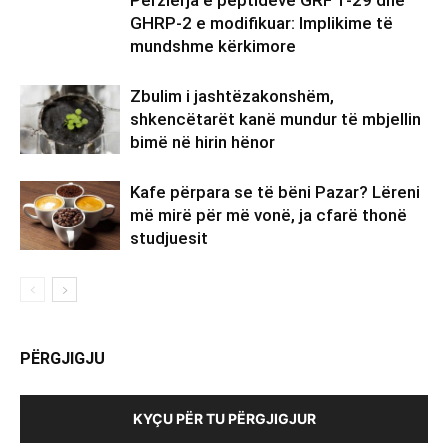
GHRP-2 e modifikuar: Implikime të
mundshme kërkimore
Zbulim i jashtëzakonshëm,
shkencëtarët kanë mundur të mbjellin
bimë në hirin hënor
Kafe përpara se të bëni Pazar? Lëreni
më mirë për më vonë, ja cfarë thonë
studjuesit
PËRGJIGJU
KYÇU PËR TU PËRGJIGJUR