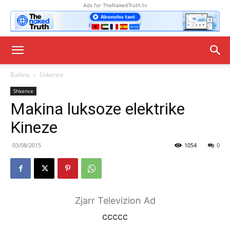
Ads for TheNakedTruth.tv
Ballina
Shkence
Shkence
Makina luksoze elektrike
Kineze
03/08/2015
1054
0
Zjarr Televizion Ad
ccccc