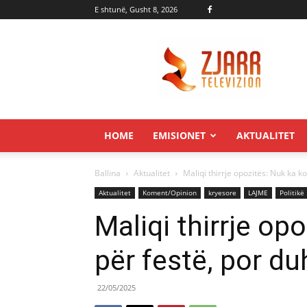
E shtunë, Gusht 8, 2026
Zjarr.tv
HOME
EMISIONET
AKTUALITET
Ballina
Aktualitet
Maliqi thirrje opozitës: Nuk ka k
Aktualitet
Koment/Opinion
kryesore
LAJME
Politikë
Maliqi thirrje op
për festë, por du
22/05/2025