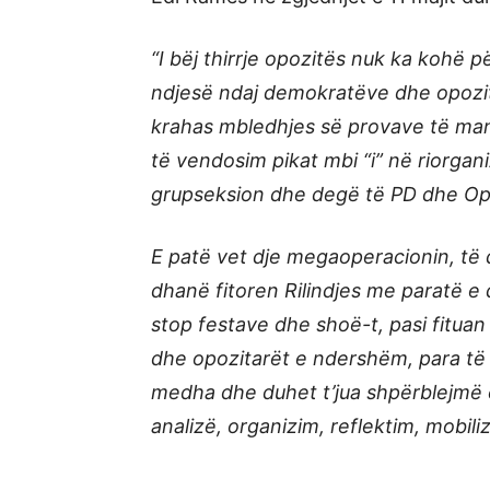
“I bëj thirrje opozitës nuk ka kohë 
ndjesë ndaj demokratëve dhe opozit
krahas mbledhjes së provave të mani
të vendosim pikat mbi “i” në riorgan
grupseksion dhe degë të PD dhe Op
E patë vet dje megaoperacionin, të dr
dhanë fitoren Rilindjes me paratë 
stop festave dhe shoë-t, pasi fitu
dhe opozitarët e ndershëm, para të
medha dhe duhet t’jua shpërblejmë ç
analizë, organizim, reflektim, mobiliz