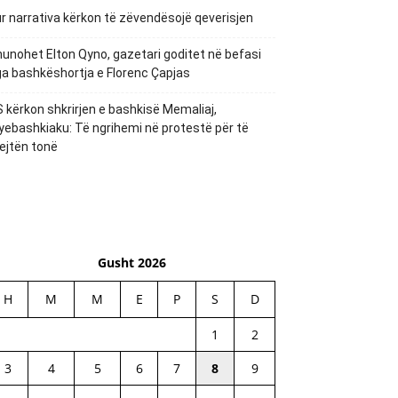
r narrativa kërkon të zëvendësojë qeverisjen
unohet Elton Qyno, gazetari goditet në befasi
a bashkëshortja e Florenc Çapjas
 kërkon shkrirjen e bashkisë Memaliaj,
yebashkiaku: Të ngrihemi në protestë për të
ejtën tonë
Gusht 2026
H
M
M
E
P
S
D
1
2
3
4
5
6
7
8
9