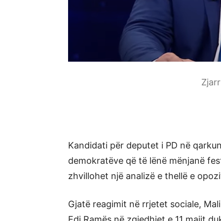
Zjar
Kandidati për deputet i PD në qarkun e
demokratëve që të lënë mënjanë fest
zhvillohet një analizë e thellë e opozi
Gjatë reagimit në rrjetet sociale, Ma
Edi Ramës në zgjedhjet e 11 majit duk