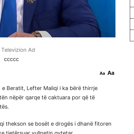
r Televizion Ad
ccccc
Aa
Aa
 Beratit, Lefter Maliqi i ka bërë thirrje
ën nëpër qarqe të caktuara por që të
tës.
liqi thekson se bosët e drogës i dhanë fitoren
e tjetërsuar vullnetin qytetar.