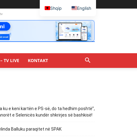
Shqip
English
tv
– TV LIVE
KONTAKT
a ku e keni kartën e PS-së, do ta hedhim poshtë”,
norët e Selenicës kundër shkrirjes së bashkisë!
linda Balluku paraqitet në SPAK