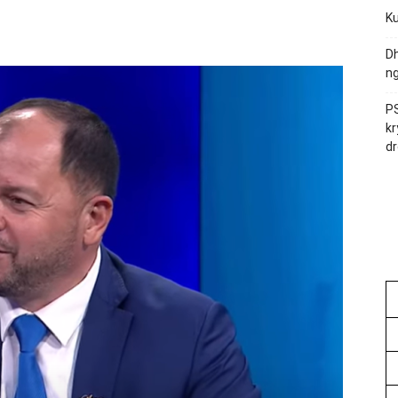
Ku
Dh
ng
PS
kr
dr