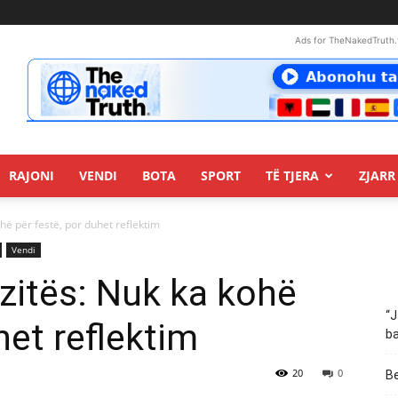
Ads for TheNakedTruth.
RAJONI
VENDI
BOTA
SPORT
TË TJERA
ZJARR 
ohë për festë, por duhet reflektim
Vendi
ozitës: Nuk ka kohë
“J
het reflektim
ba
20
0
Be