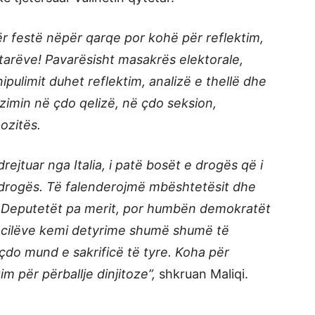
për festë nëpër qarqe por kohë për reflektim,
arëve! Pavarësisht masakrës elektorale,
pulimit duhet reflektim, analizë e thellë dhe
izimin në çdo qelizë, në çdo seksion,
ozitës.
ejtuar nga Italia, i patë bosët e drogës që i
e drogës. Të falenderojmë mbështetësit dhe
an Deputetët pa merit, por humbën demokratët
 cilëve kemi detyrime shumë shumë të
do mund e sakrificë të tyre. Koha për
im për përballje dinjitoze”,
shkruan Maliqi.