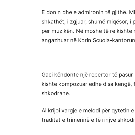
E donin dhe e admironin të gjithë. Miqt
shkathët, i zgjuar, shumë miqësor, i p
për muzikën. Në moshë të re kishte m
angazhuar në Korin Scuola-kantorum
Gaci këndonte një repertor të pasur 
kishte kompozuar edhe disa këngë, 
shkodrane.
Ai krijoi vargje e melodi për qytetin e
traditat e trimërinë e të rinjve shkod