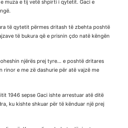
e muza e tij vetë shpirti i qytetit. Gaci e
ëngë.
ra të qytetit përmes dritash të zbehta poshtë
vajzave të bukura që e prisnin çdo natë këngën
oheshin njërës prej tyre… e poshtë dritares
n rinor e me zë dashurie për atë vajzë me
itit 1946 sepse Gaci ishte arrestuar atë ditë
dra, ku kishte shkuar për të kënduar një prej