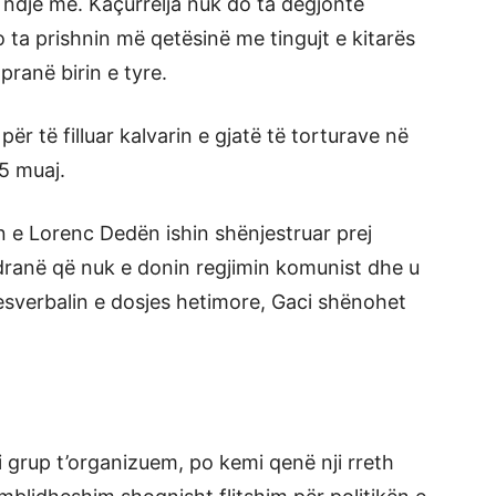
u ndje më. Kaçurrelja nuk do ta dëgjonte
o ta prishnin më qetësinë me tingujt e kitarës
 pranë birin e tyre.
r të filluar kalvarin e gjatë të torturave në
5 muaj.
e Lorenc Dedën ishin shënjestruar prej
kodranë që nuk e donin regjimin komunist dhe u
esverbalin e dosjes hetimore, Gaci shënohet
i grup t’organizuem, po kemi qenë nji rreth