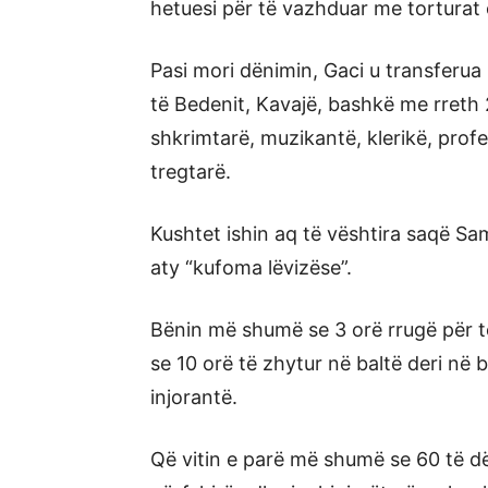
hetuesi për të vazhduar me torturat
Pasi mori dënimin, Gaci u transferua
të Bedenit, Kavajë, bashkë me rreth 2
shkrimtarë, muzikantë, klerikë, prof
tregtarë.
Kushtet ishin aq të vështira saqë Sami
aty “kufoma lëvizëse”.
Bënin më shumë se 3 orë rrugë për t
se 10 orë të zhytur në baltë deri në 
injorantë.
Që vitin e parë më shumë se 60 të d