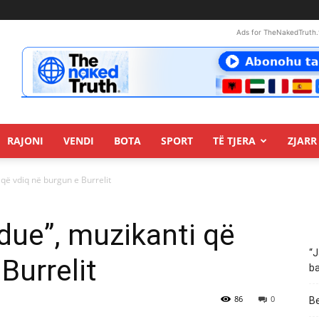
Ads for TheNakedTruth.
RAJONI
VENDI
BOTA
SPORT
TË TJERA
ZJARR 
që vdiq në burgun e Burrelit
due”, muzikanti që
“J
Burrelit
ba
86
0
Be