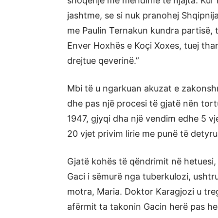
shoqërije me mendime të njajta. Kur 
jashtme, se si nuk pranohej Shqipnij
me Paulin Ternakun kundra partisë, t
Enver Hoxhës e Koçi Xoxes, tuej tha
drejtue qeverinë.”
Mbi të u ngarkuan akuzat e zakonshm
dhe pas një procesi të gjatë nën tor
1947, gjyqi dha një vendim edhe 5 vj
20 vjet privim lirie me punë të detyru
Gjatë kohës të qëndrimit në hetuesi
Gaci i sëmurë nga tuberkulozi, ushtru
motra, Maria. Doktor Karagjozi u treg
afërmit ta takonin Gacin herë pas he