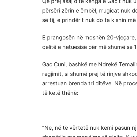
Që prej asaj dite kënga e Gacit nuk 
përsëri zërin e ëmbël, rrugicat nuk d
së tij, e prindërit nuk do ta kishin më
E prangosën në moshën 20-vjeçare, pë
qelitë e hetuesisë për më shumë se 1
Gac Çuni, bashkë me Ndrekë Temalin 
regjimit, si shumë prej të rinjve sh
arrestuan brenda tri ditëve. Në proc
të ketë thënë:
“Ne, në të vërtetë nuk kemi pasun nj