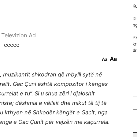
Ku
Dh
ng
r Televizion Ad
PS
ccccc
kr
dr
Aa
Aa
 muzikantit shkodran që mbylli sytë në
elit. Gac Çuni është kompozitor i këngës
elat e tu”. Si u shua zëri i djaloshit
ste; dëshmia e vëllait dhe mikut të tij të
 si u kthyen në Shkodër këngët e Gacit, nga
brenga e Gac Çunit për vajzën me kaçurrela.