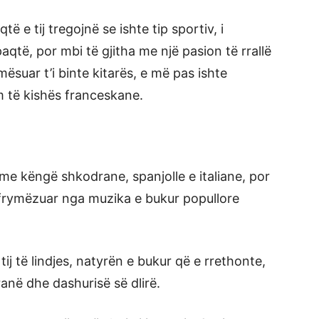
ë e tij tregojnë se ishte tip sportiv, i
aqtë, por mbi të gjitha me një pasion të rrallë
ësuar t’i binte kitarës, e më pas ishte
 të kishës franceskane.
me këngë shkodrane, spanjolle e italiane, por
frymëzuar nga muzika e bukur popullore
 tij të lindjes, natyrën e bukur që e rrethonte,
ranë dhe dashurisë së dlirë.