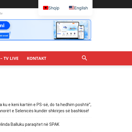
Shqip
English
tv
– TV LIVE
KONTAKT
a ku e keni kartën e PS-së, do ta hedhim poshtë”,
norët e Selenicës kundër shkrirjes së bashkisë!
linda Balluku paraqitet në SPAK