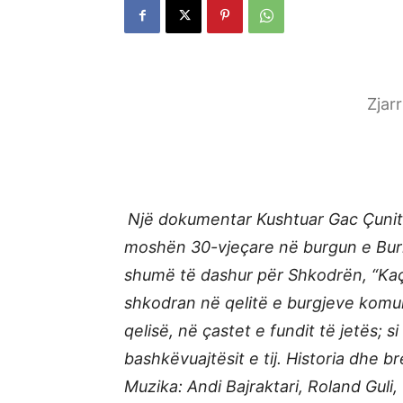
Zjar
Një dokumentar Kushtuar Gac Çunit,
moshën 30-vjeçare në burgun e Burr
shumë të dashur për Shkodrën, “Kaçurr
shkodran në qelitë e burgjeve komuni
qelisë, në çastet e fundit të jetës;
bashkëvuajtësit e tij. Historia dhe 
Muzika: Andi Bajraktari, Roland Guli,