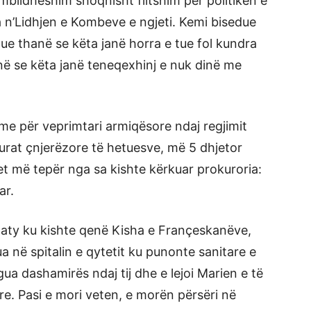
mblidheshim shoqnisht flitshim për politikën e
a n’Lidhjen e Kombeve e ngjeti. Kemi bisedue
ue thanë se këta janë horra e tue fol kundra
në se këta janë teneqexhinj e nuk dinë me
e për veprimtari armiqësore ndaj regjimit
turat çnjerëzore të hetuesve, më 5 dhjetor
et më tepër nga sa kishte kërkuar prokuroria:
ar.
, aty ku kishte qenë Kisha e Françeskanëve,
a në spitalin e qytetit ku punonte sanitare e
ua dashamirës ndaj tij dhe e lejoi Marien e të
re. Pasi e mori veten, e morën përsëri në