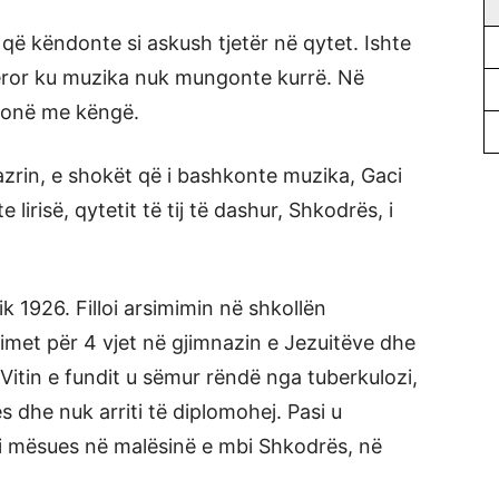
 që këndonte si askush tjetër në qytet. Ishte
qëror ku muzika nuk mungonte kurrë. Në
hmonë me këngë.
azrin, e shokët që i bashkonte muzika, Gaci
lirisë, qytetit të tij të dashur, Shkodrës, i
k 1926. Filloi arsimimin në shkollën
met për 4 vjet në gjimnazin e Jezuitëve dhe
. Vitin e fundit u sëmur rëndë nga tuberkulozi,
s dhe nuk arriti të diplomohej. Pasi u
si mësues në malësinë e mbi Shkodrës, në