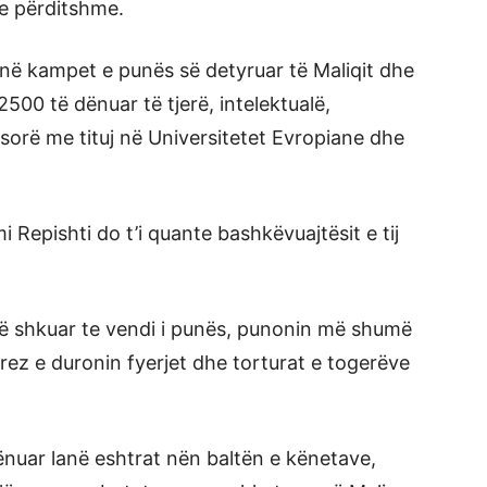
 e përditshme.
 në kampet e punës së detyruar të Maliqit dhe
500 të dënuar të tjerë, intelektualë,
esorë me tituj në Universitetet Evropiane dhe
 Repishti do t’i quante bashkëvuajtësit e tij
ë shkuar te vendi i punës, punonin më shumë
brez e duronin fyerjet dhe torturat e togerëve
ënuar lanë eshtrat nën baltën e kënetave,