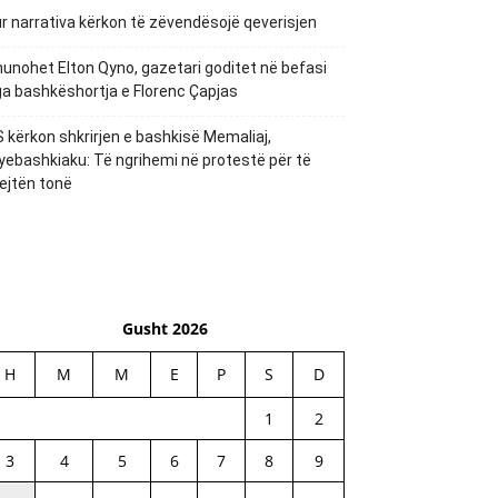
r narrativa kërkon të zëvendësojë qeverisjen
unohet Elton Qyno, gazetari goditet në befasi
a bashkëshortja e Florenc Çapjas
 kërkon shkrirjen e bashkisë Memaliaj,
yebashkiaku: Të ngrihemi në protestë për të
ejtën tonë
Gusht 2026
H
M
M
E
P
S
D
1
2
3
4
5
6
7
8
9