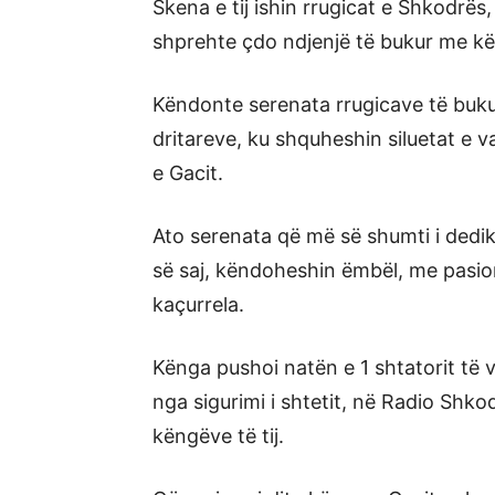
Skena e tij ishin rrugicat e Shkodrës, 
shprehte çdo ndjenjë të bukur me k
Këndonte serenata rrugicave të buku
dritareve, ku shquheshin siluetat e 
e Gacit.
Ato serenata që më së shumti i dedik
së saj, këndoheshin ëmbël, me pasio
kaçurrela.
Kënga pushoi natën e 1 shtatorit të v
nga sigurimi i shtetit, në Radio Shko
këngëve të tij.