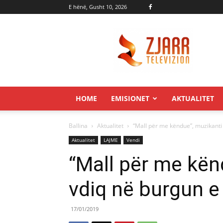
E hënë, Gusht 10, 2026
Zjarr.tv
HOME
EMISIONET
AKTUALITET
Ballina
Aktualitet
“Mall për me këndue”, muzikanti 
Aktualitet
LAJME
Vendi
“Mall për me kën
vdiq në burgun e 
17/01/2019