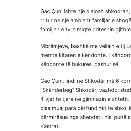
Gac Çuni ishte një djalosh shkodran,
rritur ne një ambient familjar e sho
familjen e tyre miqtë priteshin gjit
Mbrëmjeve, bashkë me vëllain e tij L
merrte kitarën e këndonte. I këndonte 
këndonte të bukurës, dashurisë.
Gac Çuni, lindi në Shkodër më 6 korri
“Skënderbeg” Shkodër, vazhdoi studi
4 vjet të tjera në gjimnazin e shtetit
disa muaj para përfundimit të shkollë
përmirësua nga shëndeti, nisi punë 
Kastrat.