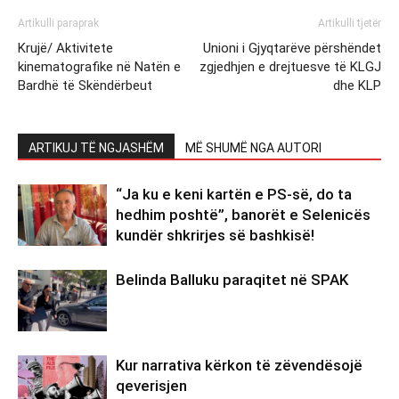
Artikulli paraprak
Artikulli tjetër
Krujë/ Aktivitete
Unioni i Gjyqtarëve përshëndet
kinematografike në Natën e
zgjedhjen e drejtuesve të KLGJ
Bardhë të Skëndërbeut
dhe KLP
ARTIKUJ TË NGJASHËM
MË SHUMË NGA AUTORI
“Ja ku e keni kartën e PS-së, do ta
hedhim poshtë”, banorët e Selenicës
kundër shkrirjes së bashkisë!
Belinda Balluku paraqitet në SPAK
Kur narrativa kërkon të zëvendësojë
qeverisjen