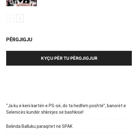
PËRGJIGJU
KYÇU PËR TU PËRGJIGJUR
“Ja ku e keni kartën e PS-së, do ta hedhim poshtë”, banorët e
Selenicës kundër shkrirjes së bashkisë!
Belinda Balluku paraqitet në SPAK