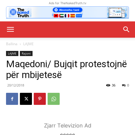
Ads for TheNakedTruth.tv
Ballina
LAJME
LAJME
Rajoni
Maqedoni/ Bujqit protestojnë
për mbijetesë
20/12/2018
36
0
Zjarr Televizion Ad
ccccc