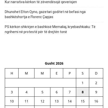
Kur narrativa kërkon të zëvendësojë qeverisjen
Dhunohet Elton Qyno, gazetari goditet në befasi nga
bashkëshortja e Florenc Çapjas
PS kërkon shkrirjen e bashkisë Memaliaj, kryebashkiaku: Të
ngrihemi në protestë për të drejtën tonë
Gusht 2026
H
M
M
E
P
S
D
1
2
3
4
5
6
7
8
9
10
11
12
13
14
15
16