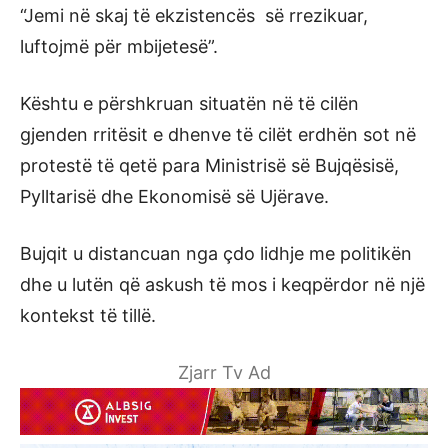
“Jemi në skaj të ekzistencës së rrezikuar,
luftojmë për mbijetesë”.
Kështu e përshkruan situatën në të cilën
gjenden rritësit e dhenve të cilët erdhën sot në
protestë të qetë para Ministrisë së Bujqësisë,
Pylltarisë dhe Ekonomisë së Ujërave.
Bujqit u distancuan nga çdo lidhje me politikën
dhe u lutën që askush të mos i keqpërdor në një
kontekst të tillë.
Zjarr Tv Ad