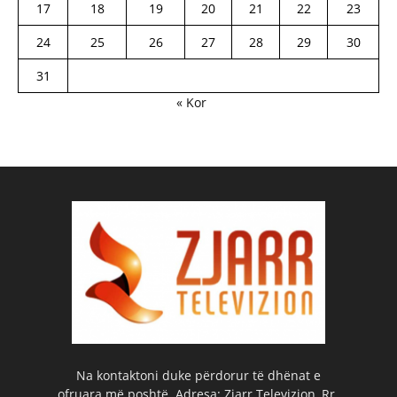
17
18
19
20
21
22
23
24
25
26
27
28
29
30
31
« Kor
Na kontaktoni duke përdorur të dhënat e
ofruara më poshtë. Adresa: Zjarr Televizion, Rr.