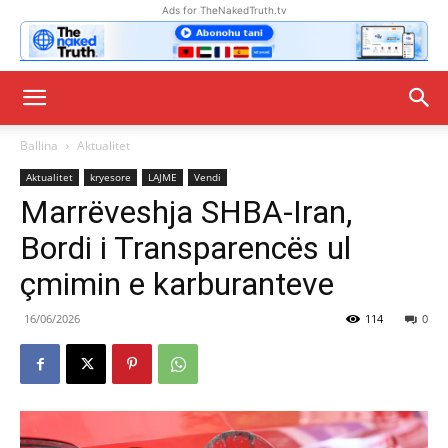
Ads for TheNakedTruth.tv
Ballina
Aktualitet
Aktualitet
kryesore
LAJME
Vendi
Marrëveshja SHBA-Iran,
Bordi i Transparencës ul
çmimin e karburanteve
16/06/2026
114
0