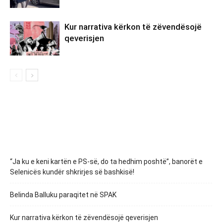
Kur narrativa kërkon të zëvendësojë
qeverisjen
“Ja ku e keni kartën e PS-së, do ta hedhim poshtë”, banorët e
Selenicës kundër shkrirjes së bashkisë!
Belinda Balluku paraqitet në SPAK
Kur narrativa kërkon të zëvendësojë qeverisjen