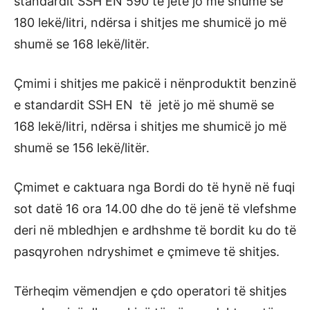
standardit SSH EN 590 të jetë jo më shumë se
180 lekë/litri, ndërsa i shitjes me shumicë jo më
shumë se 168 lekë/litër.
Çmimi i shitjes me pakicë i nënproduktit benzinë
e standardit SSH EN të jetë jo më shumë se
168 lekë/litri, ndërsa i shitjes me shumicë jo më
shumë se 156 lekë/litër.
Çmimet e caktuara nga Bordi do të hynë në fuqi
sot datë 16 ora 14.00 dhe do të jenë të vlefshme
deri në mbledhjen e ardhshme të bordit ku do të
pasqyrohen ndryshimet e çmimeve të shitjes.
Tërheqim vëmendjen e çdo operatori të shitjes