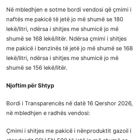
Në mbledhjen e sotme bordi vendosi që çmimi i
naftës me pakicë të jetë jo më shumë se 180
lekë/litri, ndërsa i shitjes me shumicë jo më
shumë se 168 lekë/litër. Ndërsa çmimi i shitjes
me pakicë i benzinës të jetë jo më shumë se 168
lekë/litri, ndërsa i shitjes me shumicë jo më
shumë se 156 lekë/litër.
Njoftim për Shtyp
Bordi i Transparencës në datë 16 Qershor 2026,
në mbledhjen e radhës vendosi:
Çmimi i shitjes me pakicë i nënproduktit gazoil i