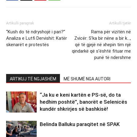
Artikulli paraprak
Artikulli tjetër
“Kush do të ndryshojë i pari?”
Rama për vizitën në
Analiza e Lutfi Dervishit: Katër
Zvicër: S’ka bir nëne a bir k…,
skenarët e protestës
që të gjejë në xhepin tim një
qindarkë që s’është fituar me
punë të ndershme
ARTIKUJ TË NGJASHËM
MË SHUMË NGA AUTORI
“Ja ku e keni kartën e PS-së, do ta
hedhim poshtë”, banorët e Selenicës
kundër shkrirjes së bashkisë!
Belinda Balluku paraqitet në SPAK