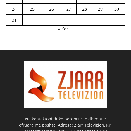
24
25
26
27
28
29
30
31
« Kor
Na kontaktoni duke përdorur të dhënat e
ofruara më poshtë. Adresa: Zjarr Televizion, Rr.