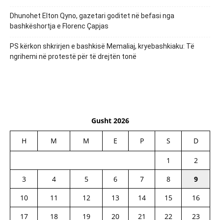
Dhunohet Elton Qyno, gazetari goditet në befasi nga
bashkëshortja e Florenc Çapjas
PS kërkon shkrirjen e bashkisë Memaliaj, kryebashkiaku: Të
ngrihemi në protestë për të drejtën tonë
Gusht 2026
H
M
M
E
P
S
D
1
2
3
4
5
6
7
8
9
10
11
12
13
14
15
16
17
18
19
20
21
22
23