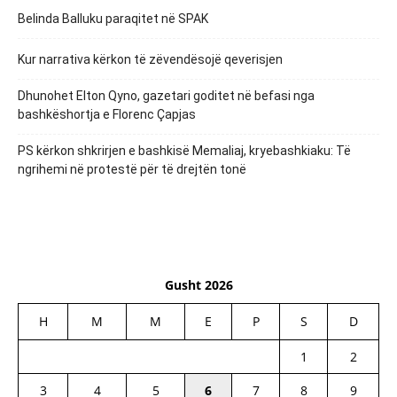
Belinda Balluku paraqitet në SPAK
Kur narrativa kërkon të zëvendësojë qeverisjen
Dhunohet Elton Qyno, gazetari goditet në befasi nga
bashkëshortja e Florenc Çapjas
PS kërkon shkrirjen e bashkisë Memaliaj, kryebashkiaku: Të
ngrihemi në protestë për të drejtën tonë
Gusht 2026
H
M
M
E
P
S
D
1
2
3
4
5
6
7
8
9