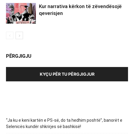
Kur narrativa kërkon të zëvendësojë
qeverisjen
PËRGJIGJU
KYÇU PËR TU PËRGJIGJUR
“Ja ku e keni kartën e PS-së, do ta hedhim poshtë”, banorët e
Selenicës kundër shkrirjes së bashkisë!