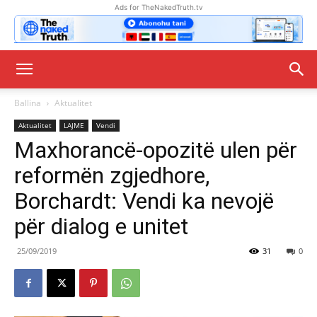
Ads for TheNakedTruth.tv
Ballina
Aktualitet
Aktualitet
LAJME
Vendi
Maxhorancë-opozitë ulen për
reformën zgjedhore,
Borchardt: Vendi ka nevojë
për dialog e unitet
25/09/2019
31
0