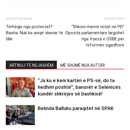
Artikulli paraprak
Artikulli tjetër
Tërheqje nga protestat?
“Shkoni merrni votat në PD”
Basha: Nuk ka asnjë skenar të
Opozita parlamentare largohet
tillë
nga tryeza e OSBE për
reformën zgjedhore
ARTIKUJ TË NGJASHËM
MË SHUMË NGA AUTORI
“Ja ku e keni kartën e PS-së, do ta
hedhim poshtë”, banorët e Selenicës
kundër shkrirjes së bashkisë!
Belinda Balluku paraqitet në SPAK