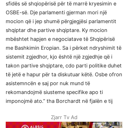
sfidës së shqiopërisë për të marrë kryesimin e
OSBE-së. Dje parlamenti gjerman mori një
mocion që i jep shumë përgjegjësi parlamentit
shqiptar dhe partive shqiptare. Ky mocion
mbështet hapjen e negociatave të Shqipërisë
me Bashkimin Eropian. Sa i përket ndryshimit të
sistemit zgjedhor, kjo është një zgjedhje që i
takon partive shqiptare, cdo parti politike duhet
të jetë e hapur për ta diskutuar këtë. Osbe ofron
asistemncën e saj por nuk mund të
rekomandojmë siusteme specifike apo ti
imponojmë ato.” tha Borchardt në fjalën e tij
Zjarr Tv Ad