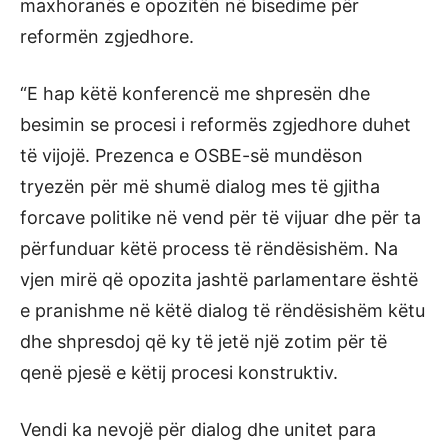
maxhoranës e opozitën në bisedime për
reformën zgjedhore.
“E hap këtë konferencë me shpresën dhe
besimin se procesi i reformës zgjedhore duhet
të vijojë. Prezenca e OSBE-së mundëson
tryezën për më shumë dialog mes të gjitha
forcave politike në vend për të vijuar dhe për ta
përfunduar këtë process të rëndësishëm. Na
vjen mirë që opozita jashtë parlamentare është
e pranishme në këtë dialog të rëndësishëm këtu
dhe shpresdoj që ky të jetë një zotim për të
qenë pjesë e këtij procesi konstruktiv.
Vendi ka nevojë për dialog dhe unitet para