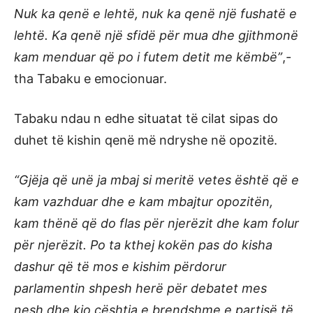
Nuk ka qenë e lehtë, nuk ka qenë një fushatë e
lehtë. Ka qenë një sfidë për mua dhe gjithmonë
kam menduar që po i futem detit me këmbë”
,-
tha Tabaku e emocionuar.
Tabaku ndau n edhe situatat të cilat sipas do
duhet të kishin qenë më ndryshe në opozitë.
“Gjëja që unë ja mbaj si meritë vetes është që e
kam vazhduar dhe e kam mbajtur opozitën,
kam thënë që do flas për njerëzit dhe kam folur
për njerëzit. Po ta kthej kokën pas do kisha
dashur që të mos e kishim përdorur
parlamentin shpesh herë për debatet mes
nesh dhe kjo çështja e brendshme e partisë të