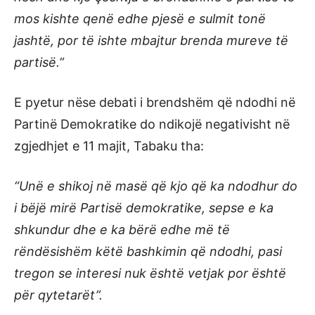
mos kishte qenë edhe pjesë e sulmit tonë
jashtë, por të ishte mbajtur brenda mureve të
partisë.”
E pyetur nëse debati i brendshëm që ndodhi në
Partinë Demokratike do ndikojë negativisht në
zgjedhjet e 11 majit, Tabaku tha:
“Unë e shikoj në masë që kjo që ka ndodhur do
i bëjë mirë Partisë demokratike, sepse e ka
shkundur dhe e ka bërë edhe më të
rëndësishëm këtë bashkimin që ndodhi, pasi
tregon se interesi nuk është vetjak por është
për qytetarët”.