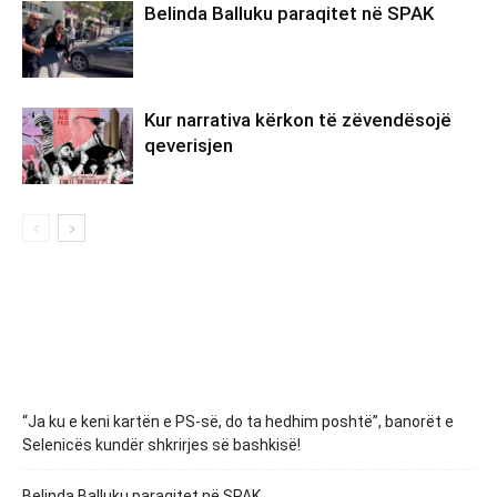
Belinda Balluku paraqitet në SPAK
Kur narrativa kërkon të zëvendësojë
qeverisjen
“Ja ku e keni kartën e PS-së, do ta hedhim poshtë”, banorët e
Selenicës kundër shkrirjes së bashkisë!
Belinda Balluku paraqitet në SPAK