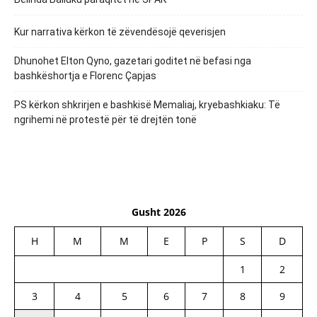
Kur narrativa kërkon të zëvendësojë qeverisjen
Dhunohet Elton Qyno, gazetari goditet në befasi nga
bashkëshortja e Florenc Çapjas
PS kërkon shkrirjen e bashkisë Memaliaj, kryebashkiaku: Të
ngrihemi në protestë për të drejtën tonë
Gusht 2026
H
M
M
E
P
S
D
1
2
3
4
5
6
7
8
9