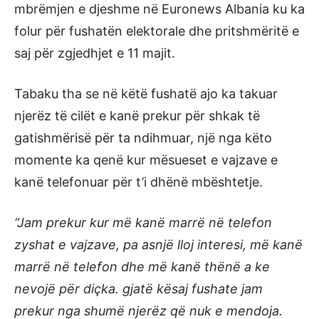
mbrëmjen e djeshme në Euronews Albania ku ka
folur për fushatën elektorale dhe pritshmëritë e
saj për zgjedhjet e 11 majit.
Tabaku tha se në këtë fushatë ajo ka takuar
njerëz të cilët e kanë prekur për shkak të
gatishmërisë për ta ndihmuar, një nga këto
momente ka qenë kur mësueset e vajzave e
kanë telefonuar për t’i dhënë mbështetje.
“Jam prekur kur më kanë marrë në telefon
zyshat e vajzave, pa asnjë lloj interesi, më kanë
marrë në telefon dhe më kanë thënë a ke
nevojë për diçka. gjatë kësaj fushate jam
prekur nga shumë njerëz që nuk e mendoja.