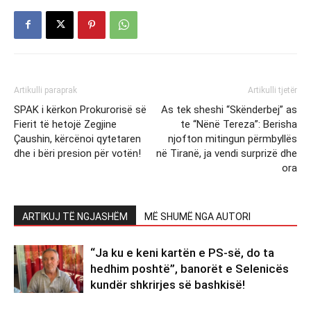
Artikulli paraprak
Artikulli tjetër
SPAK i kërkon Prokurorisë së
As tek sheshi “Skënderbej” as
Fierit të hetojë Zegjine
te “Nënë Tereza”: Berisha
Çaushin, kërcënoi qytetaren
njofton mitingun përmbyllës
dhe i bëri presion për votën!
në Tiranë, ja vendi surprizë dhe
ora
ARTIKUJ TË NGJASHËM
MË SHUMË NGA AUTORI
“Ja ku e keni kartën e PS-së, do ta
hedhim poshtë”, banorët e Selenicës
kundër shkrirjes së bashkisë!