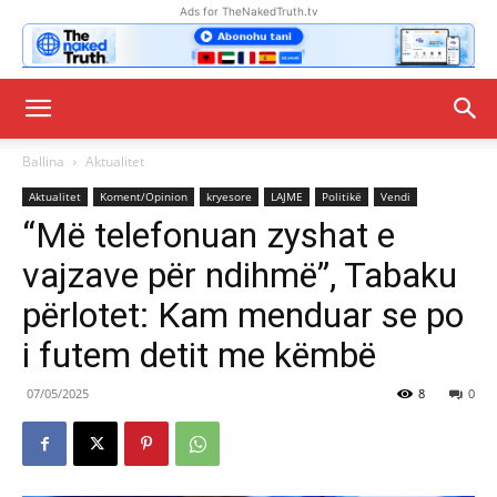
Ads for TheNakedTruth.tv
Ballina
Aktualitet
Aktualitet
Koment/Opinion
kryesore
LAJME
Politikë
Vendi
“Më telefonuan zyshat e
vajzave për ndihmë”, Tabaku
përlotet: Kam menduar se po
i futem detit me këmbë
07/05/2025
8
0