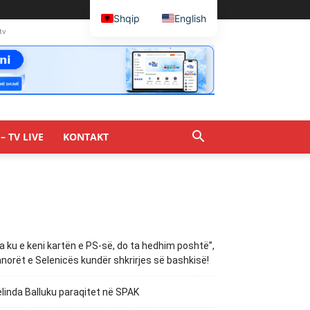
Shqip
English
tv
– TV LIVE
KONTAKT
a ku e keni kartën e PS-së, do ta hedhim poshtë”,
norët e Selenicës kundër shkrirjes së bashkisë!
linda Balluku paraqitet në SPAK