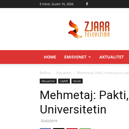
E hënë, Gusht 10, 2026
Zjarr.tv
HOME
EMISIONET
AKTUALITET
Ballina
Aktualitet
Mehmetaj: Pakti, është pazar për
Aktualitet
LAJME
Vendi
Mehmetaj: Pakti,
Universitetin
02/02/2019