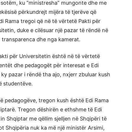
n e sotëm, ku “ministresha” mungonte dhe me
ekësisë përkundrejt mijëra të tjerëve që
Edi Rama tregoi që në të vërtetë Pakti për
itetin, duke e cilësuar një pazar të rëndë në
a transparenca dhe nga kamerat.
akti për Universitetin është në të vërtetë
dentët dhe pedagogët për interesat e Edi
y pazar i rëndë tha ajo, nxjerr zbuluar kush
ë studentëve.
lë pedagogëve, tregon kush është Edi Rama
qiptarë. Tregon dëshirën e ethshme të Edi
n Shqiptar me qëllim sjelljen në Shqipëri të
sot Shqipëria nuk ka më një ministër Arsimi,