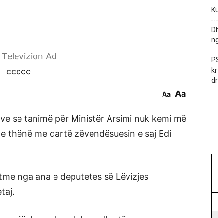
Ku
Dh
ng
r Televizion Ad
PS
ccccc
kr
dr
Aa
Aa
rëve se tanimë për Ministër Arsimi nuk kemi më
e e thënë me qartë zëvendësuesin e saj Edi
otme nga ana e deputetes së Lëvizjes
taj.