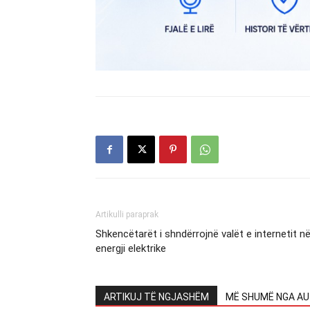
Artikulli paraprak
Shkencëtarët i shndërrojnë valët e internetit n
energji elektrike
ARTIKUJ TË NGJASHËM
MË SHUMË NGA AU