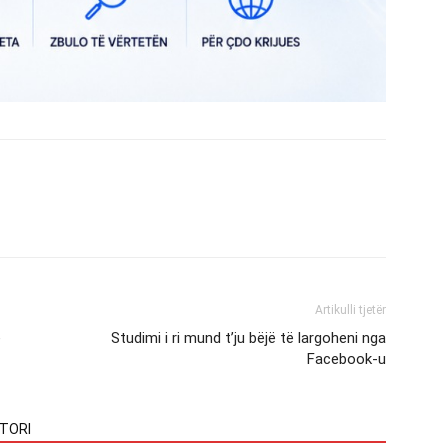
Artikulli tjetër
ë
Studimi i ri mund t’ju bëjë të largoheni nga
Facebook-u
TORI