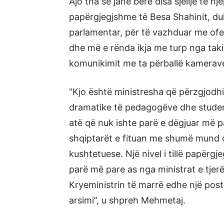
Ajo tha se janë bërë disa sjellje të 
papërgjegjshme të Besa Shahinit, duk
parlamentar, për të vazhduar me of
dhe më e rënda ikja me turp nga tak
komunikimit me ta përballë kamerav
“Kjo është ministresha që përzgjodhi
dramatike të pedagogëve dhe student
atë që nuk ishte parë e dëgjuar më p
shqiptarët e fituan me shumë mund d
kushtetuese. Një nivel i tillë papërg
parë më pare as nga ministrat e tjerë
Kryeministrin të marrë edhe një post 
arsimi”, u shpreh Mehmetaj.