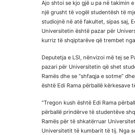
Ajo shtoi se kjo gjë u pa në takimi
një grusht të vogël studentësh të mj
studiojnë në atë fakultet, sipas saj, 
Universitetin është pazar për Univers
kurriz të shqiptarëve që trembet ng
Deputetja e LSI, nënvizoi më tej se P
pazari për Universitetin që shet stu
Ramës dhe se “shfaqja e sotme” dhe k
është Edi Rama përballë kërkesave t
“Tregon kush është Edi Rama përbal
përballë prindërve të studentëve sh
Ramës për të shkatërruar Universiteti
Universitetit të kumbarit të tij. Nga 