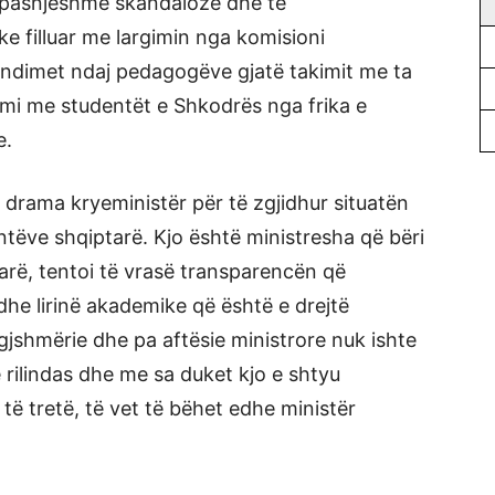
njëpasnjëshme skandaloze dhe të
e filluar me largimin nga komisioni
endimet ndaj pedagogëve gjatë takimit me ta
imi me studentët e Shkodrës nga frika e
e.
 drama kryeministër për të zgjidhur situatën
ëve shqiptarë. Kjo është ministresha që bëri
arë, tentoi të vrasë transparencën që
he lirinë akademike që është e drejtë
jegjshmërie dhe pa aftësie ministrore nuk ishte
 rilindas dhe me sa duket kjo e shtyu
të tretë, të vet të bëhet edhe ministër