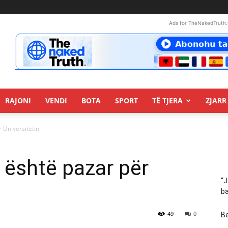
Ads for TheNakedTruth.
RAJONI
VENDI
BOTA
SPORT
TË TJERA
ZJARR 
 Universitetin
 është pazar për
“J
ba
49
0
Be