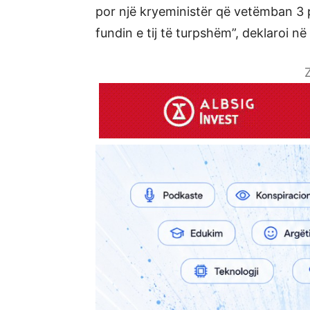
por një kryeministër që vetëmban 3 p
fundin e tij të turpshëm”, deklaroi n
Z