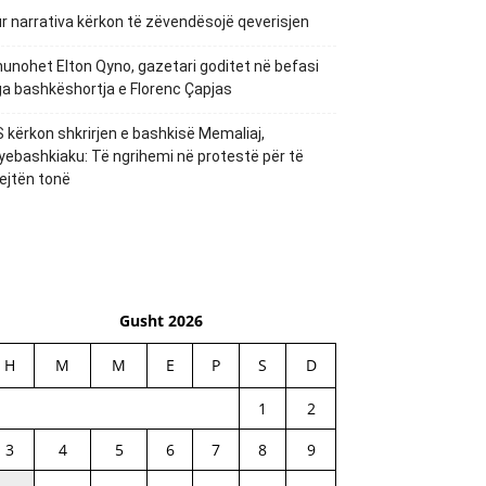
r narrativa kërkon të zëvendësojë qeverisjen
unohet Elton Qyno, gazetari goditet në befasi
a bashkëshortja e Florenc Çapjas
 kërkon shkrirjen e bashkisë Memaliaj,
yebashkiaku: Të ngrihemi në protestë për të
ejtën tonë
Gusht 2026
H
M
M
E
P
S
D
1
2
3
4
5
6
7
8
9