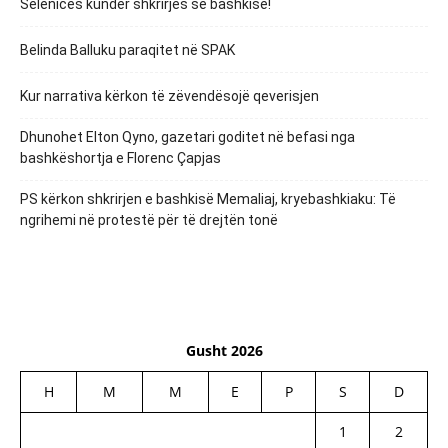
Selenicës kundër shkrirjes së bashkisë!
Belinda Balluku paraqitet në SPAK
Kur narrativa kërkon të zëvendësojë qeverisjen
Dhunohet Elton Qyno, gazetari goditet në befasi nga
bashkëshortja e Florenc Çapjas
PS kërkon shkrirjen e bashkisë Memaliaj, kryebashkiaku: Të
ngrihemi në protestë për të drejtën tonë
Gusht 2026
H
M
M
E
P
S
D
1
2