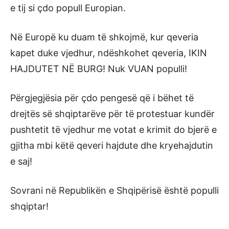
e tij si çdo popull Europian.
Në Europë ku duam të shkojmë, kur qeveria
kapet duke vjedhur, ndëshkohet qeveria, IKIN
HAJDUTET NË BURG! Nuk VUAN populli!
Përgjegjësia për çdo pengesë që i bëhet të
drejtës së shqiptarëve për të protestuar kundër
pushtetit të vjedhur me votat e krimit do bjerë e
gjitha mbi këtë qeveri hajdute dhe kryehajdutin
e saj!
Sovrani në Republikën e Shqipërisë është populli
shqiptar!