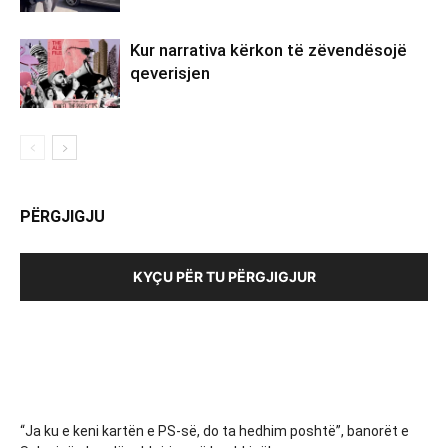
Kur narrativa kërkon të zëvendësojë
qeverisjen
PËRGJIGJU
KYÇU PËR TU PËRGJIGJUR
“Ja ku e keni kartën e PS-së, do ta hedhim poshtë”, banorët e