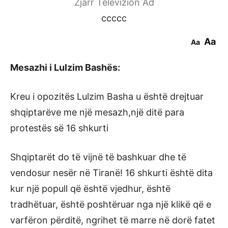
Zjarr Televizion Ad
ccccc
Aa
Aa
Mesazhi i Lulzim Bashës:
Kreu i opozitës Lulzim Basha u është drejtuar
shqiptarëve me një mesazh,një ditë para
protestës së 16 shkurti
Shqiptarët do të vijnë të bashkuar dhe të
vendosur nesër në Tiranë! 16 shkurti është dita
kur një popull që është vjedhur, është
tradhëtuar, është poshtëruar nga një klikë që e
varfëron përditë, ngrihet të marre në dorë fatet