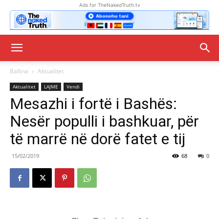
Ads for TheNakedTruth.tv
Ballina
Aktualitet
Aktualitet
LAJME
Vendi
Mesazhi i fortë i Bashës:
Nesër populli i bashkuar, për
të marrë në dorë fatet e tij
15/02/2019
68
0