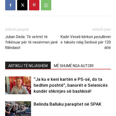
Artikulli paraprak
Artikulli tjetër
Julian Deda: Të vetmit të
Kadri Veseli kërkon pezullimin
frikësuar për të nesërmen janë
e taksës ndaj Serbisë për 120
Rilindasit
ditë
ARTIKUJ TË NGJASHËM
MË SHUMË NGA AUTORI
“Ja ku e keni kartën e PS-së, do ta
hedhim poshtë”, banorët e Selenicës
kundër shkrirjes së bashkisë!
Belinda Balluku paraqitet në SPAK