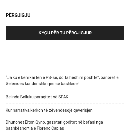
PËRGJIGJU
KYÇU PËR TU PËRGJIGJUR
“Ja ku e keni kartën e PS-së, do ta hedhim poshtë”, banorët e
Selenicës kundër shkrirjes së bashkisë!
Belinda Balluku paraqitet në SPAK
Kur narrativa kërkon të zëvendësojë qeverisjen
Dhunohet Elton Qyno, gazetari goditet në befasi nga
bashkëshortja e Florenc Çapjas