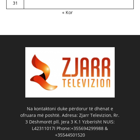
31
« Kor
Na kontaktoni duke përdorur të dhënat e
ofruara më poshtë. Adresa: Zjarr Televizion, Rr.
3 Dëshmorët pll. Jera 3 K.1 Yzberisht NUIS:
L42311017I Phone:+355694299988 &
+35544501520