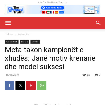
Ads for TheNakedTruth.tv
Ballina
Aktualitet
Aktualitet
LAJME
Vendi
Meta takon kampionët e
xhudës: Janë motiv krenarie
dhe model suksesi
18/01/2019
35
0