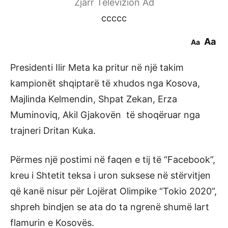
Zjarr Televizion Ad
ccccc
Aa
Aa
Presidenti Ilir Meta ka pritur në një takim
kampionët shqiptarë të xhudos nga Kosova,
Majlinda Kelmendin, Shpat Zekan, Erza
Muminoviq, Akil Gjakovën të shoqëruar nga
trajneri Dritan Kuka.
Përmes një postimi në faqen e tij të “Facebook”,
kreu i Shtetit teksa i uron suksese në stërvitjen
që kanë nisur për Lojërat Olimpike “Tokio 2020”,
shpreh bindjen se ata do ta ngrenë shumë lart
flamurin e Kosovës.