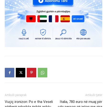
Artikulli paraprak
Artikulli tjetër
Vuçiç ironizon: Po e tha Veseli
Italia, 780 euro në muaj për
atëherë ndoshta është ashtu
çdo person që jeton me qira