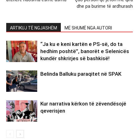
dhe pa burime të ardhurash
ARTIKUJ TË NGJASHËM
MË SHUMË NGA AUTORI
“Ja ku e keni kartën e PS-së, do ta
hedhim poshtë”, banorët e Selenicës
kundër shkrirjes së bashkisë!
Belinda Balluku paraqitet në SPAK
Kur narrativa kërkon të zëvendësojë
qeverisjen