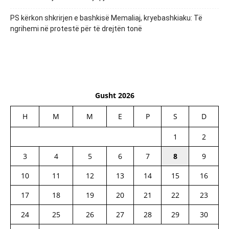
PS kërkon shkrirjen e bashkisë Memaliaj, kryebashkiaku: Të
ngrihemi në protestë për të drejtën tonë
Gusht 2026
H
M
M
E
P
S
D
1
2
3
4
5
6
7
8
9
10
11
12
13
14
15
16
17
18
19
20
21
22
23
24
25
26
27
28
29
30