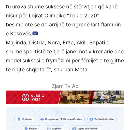
I’u urova shumë suksese në stërvitjen që kanë
nisur për Lojrat Olimpike “Tokio 2020”,
besimplotë se do arrijnë të ngrenë lart flamurin
e Kosovës.
Majlinda, Distria, Nora, Erza, Akili, Shpati e
shumë sportistë të tjerë janë motiv krenarie dhe
model suksesi e frymëzimi për fëmijët e të gjithë
të rinjtë shqiptarë”, shkruan Meta.
Zjarr Tv Ad