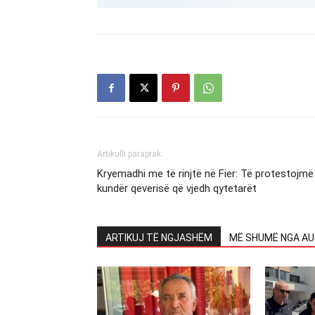
Artikulli paraprak
Kryemadhi me të rinjtë në Fier: Të protestojmë
kundër qeverisë që vjedh qytetarët
ARTIKUJ TË NGJASHËM
MË SHUMË NGA AU