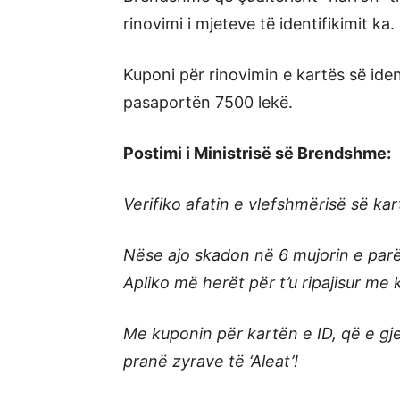
rinovimi i mjeteve të identifikimit ka.
Kuponi për rinovimin e kartës së iden
pasaportën 7500 lekë.
Postimi i Ministrisë së Brendshme:
Verifiko afatin e vlefshmërisë së kart
Nëse ajo skadon në 6 mujorin e parë t
Apliko më herët për t’u ripajisur me 
Me kuponin për kartën e ID, që e gj
pranë zyrave të ‘Aleat’!