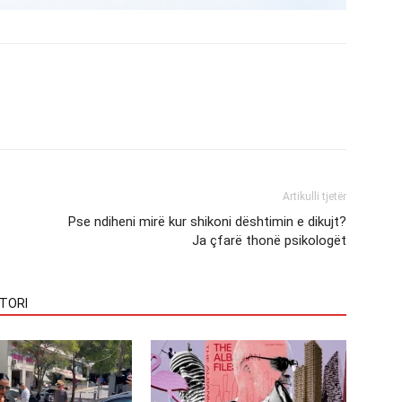
Artikulli tjetër
Pse ndiheni mirë kur shikoni dështimin e dikujt?
Ja çfarë thonë psikologët
TORI