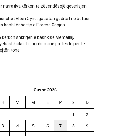
r narrativa kërkon të zëvendësojë qeverisjen
unohet Elton Qyno, gazetari goditet në befasi
a bashkëshortja e Florenc Çapjas
 kërkon shkrirjen e bashkisë Memaliaj,
yebashkiaku: Të ngrihemi në protestë për të
ejtën tonë
Gusht 2026
H
M
M
E
P
S
D
1
2
3
4
5
6
7
8
9