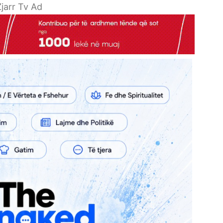
jarr Tv Ad