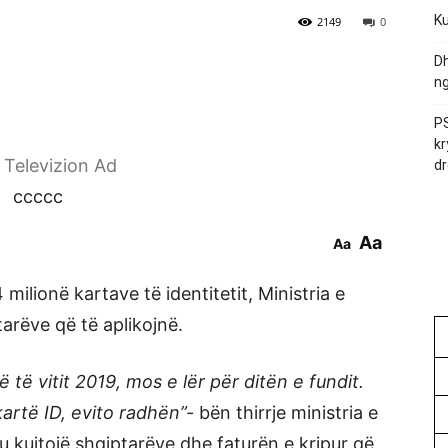
Ku
2149
0
Dh
ng
PS
kr
r Televizion Ad
dr
ccccc
Aa
Aa
 milionë kartave të identitetit, Ministria e
arëve që të aplikojnë.
të vitit 2019, mos e lër për ditën e fundit.
kartë ID, evito radhën”-
bën thirrje ministria e
iu kujtojë shqiptarëve dhe faturën e kripur që