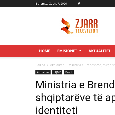
E premte, Gusht 7, 2026
Zjarr.tv
HOME
EMISIONET
AKTUALITET
Ballina
Aktualitet
Ministria e Brendshme, thirrje sh
Aktualitet
LAJME
Vendi
Ministria e Brend
shqiptarëve të ap
identiteti