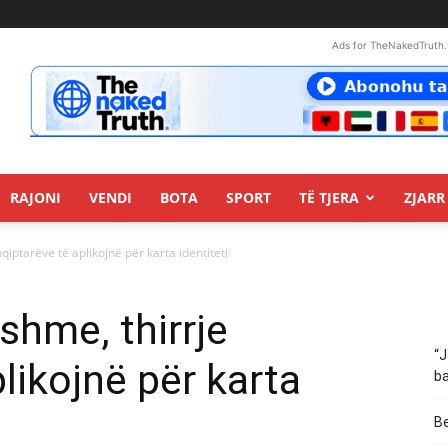
Ads for TheNakedTruth.
RAJONI
VENDI
BOTA
SPORT
TË TJERA
ZJARR 
qiptarëve të aplikojnë për karta identiteti
shme, thirrje
“J
likojnë për karta
ba
Be