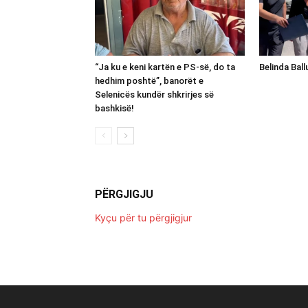
“Ja ku e keni kartën e PS-së, do ta
Belinda Bal
hedhim poshtë”, banorët e
Selenicës kundër shkrirjes së
bashkisë!
PËRGJIGJU
Kyçu për tu përgjigjur