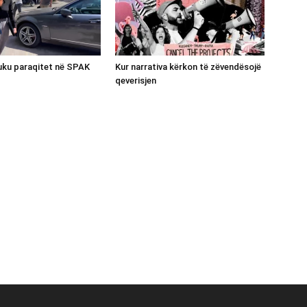
luku paraqitet në SPAK
Kur narrativa kërkon të zëvendësojë
qeverisjen