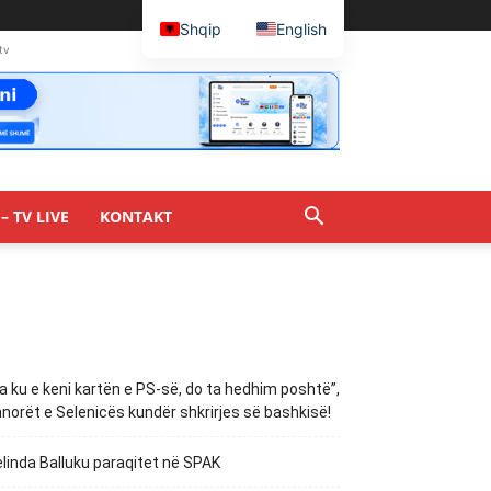
Shqip
English
tv
– TV LIVE
KONTAKT
a ku e keni kartën e PS-së, do ta hedhim poshtë”,
norët e Selenicës kundër shkrirjes së bashkisë!
linda Balluku paraqitet në SPAK