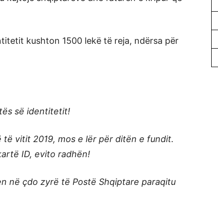
titetit kushton 1500 lekë të reja, ndërsa për
ës së identitetit!
ë vitit 2019, mos e lër për ditën e fundit.
kartë ID, evito radhën!
en në çdo zyrë të Postë Shqiptare paraqitu