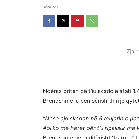
05/01/2019
Zjar
Ndërsa priten që t’iu skadojë afati 1.4
Brendshme iu bën sërish thirrje qytet
“Nëse ajo skadon në 6 mujorin e parë 
Apliko më herët për t’u ripajisur me 
Brendshme që çuditërisht ‘’harron’’ t