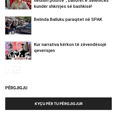
hedhim poshtë”, banorët e Selenicës
kundër shkrirjes së bashkisë!
Belinda Balluku paraqitet në SPAK
Kur narrativa kërkon të zëvendësojë
qeverisjen
PËRGJIGJU
KYÇU PËR TU PËRGJIGJUR