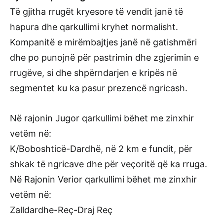
Të gjitha rrugët kryesore të vendit janë të
hapura dhe qarkullimi kryhet normalisht.
Kompanitë e mirëmbajtjes janë në gatishmëri
dhe po punojnë për pastrimin dhe zgjerimin e
rrugëve, si dhe shpërndarjen e kripës në
segmentet ku ka pasur prezencë ngricash.
Në rajonin Jugor qarkullimi bëhet me zinxhir
vetëm në:
K/Boboshticë-Dardhë, në 2 km e fundit, për
shkak të ngricave dhe për veçoritë që ka rruga.
Në Rajonin Verior qarkullimi bëhet me zinxhir
vetëm në:
Zalldardhe-Reç-Draj Reç