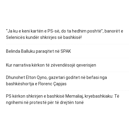
“Ja ku e keni kartën e PS-së, do ta hedhim poshtë”, banorët e
Selenicës kundër shkrirjes së bashkisë!
Belinda Balluku paraqitet në SPAK
Kur narrativa kërkon të zëvendësojë qeverisjen
Dhunohet Elton Qyno, gazetari goditet në befasi nga
bashkëshortja e Florenc Çapjas
PS kërkon shkrirjen e bashkisë Memaliaj, kryebashkiaku: Të
ngrihemi në protestë për të drejtën tonë