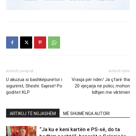
Artikulli paraprak
Artikulli tjetër
U akuzua si bashkëpunëtor i
Vrasja për nder/ Ja çfarë tha
sigurimit, Sheshi: Sajesë! Po
20 vjeçarja në polici, mohon
goditet KLP
lidhjen me viktimën
ARTIKUJ TË NGJASHËM
MË SHUMË NGA AUTORI
“Ja ku e keni kartën e PS-së, do ta