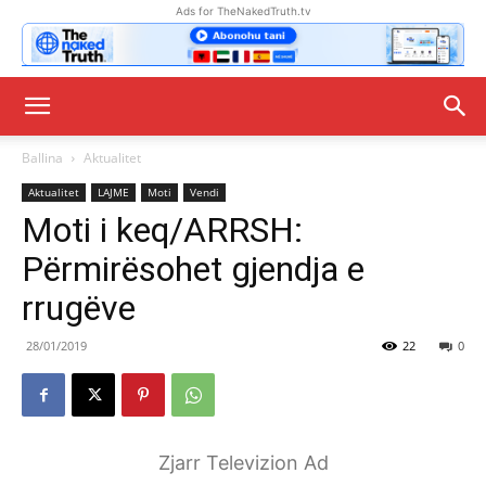
Ads for TheNakedTruth.tv
Ballina
Aktualitet
Aktualitet
LAJME
Moti
Vendi
Moti i keq/ARRSH:
Përmirësohet gjendja e
rrugëve
28/01/2019
22
0
Zjarr Televizion Ad