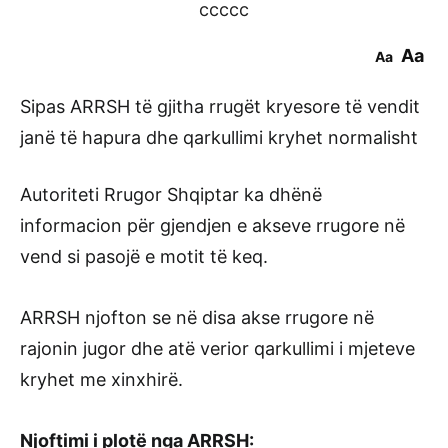
ccccc
Aa
Aa
Sipas ARRSH të gjitha rrugët kryesore të vendit
janë të hapura dhe qarkullimi kryhet normalisht
Autoriteti Rrugor Shqiptar ka dhënë
informacion për gjendjen e akseve rrugore në
vend si pasojë e motit të keq.
ARRSH njofton se në disa akse rrugore në
rajonin jugor dhe atë verior qarkullimi i mjeteve
kryhet me xinxhirë.
Njoftimi i plotë nga ARRSH: