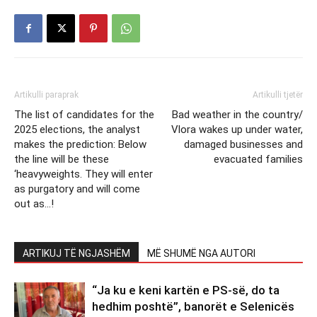
Artikulli paraprak
Artikulli tjetër
The list of candidates for the
Bad weather in the country/
2025 elections, the analyst
Vlora wakes up under water,
makes the prediction: Below
damaged businesses and
the line will be these
evacuated families
‘heavyweights. They will enter
as purgatory and will come
out as…!
ARTIKUJ TË NGJASHËM
MË SHUMË NGA AUTORI
“Ja ku e keni kartën e PS-së, do ta
hedhim poshtë”, banorët e Selenicës