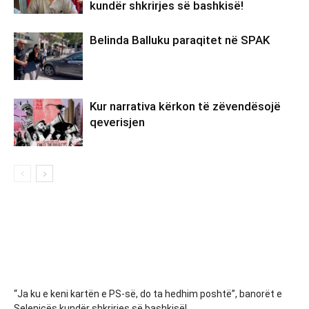
kundër shkrirjes së bashkisë!
Belinda Balluku paraqitet në SPAK
Kur narrativa kërkon të zëvendësojë
qeverisjen
“Ja ku e keni kartën e PS-së, do ta hedhim poshtë”, banorët e
Selenicës kundër shkrirjes së bashkisë!