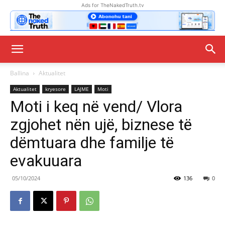
Ads for TheNakedTruth.tv
Ballina
Aktualitet
Aktualitet
kryesore
LAJME
Moti
Moti i keq në vend/ Vlora
zgjohet nën ujë, biznese të
dëmtuara dhe familje të
evakuuara
05/10/2024
136
0