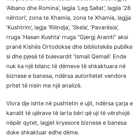
‘Albano dhe Romina’, lagjia ‘Leg Sallat’, lagjia ‘28
nëntori’, zona te Xhamia, zona te Xhamia, lagjja
‘Kushtrim’, lagja ‘Rilindja’, ‘Skela’, ‘Pavarësia’,
rruga ‘Hasan Kushta’ rruga “Gjergj Araniti” aksi
pranë Kishës Ortodokse dhe bibliotekës publike
si dhe pjesë të bulevardit ‘Ismail Qemali’. Ende
nuk ka një bilanc të dëmeve të shkaktuara në
biznese e banesa, ndërsa autoritetet vendore
pritet të nisin me një analizë.
Vlora dje ishte në pushtetin e ujit, ndërsa çarja e
kanalit të ujërave të larta bëri që uji të vërshojë
nëpër qytet, lagjet kryesore biznese e banesa
duke shkaktuar edhe dëme.