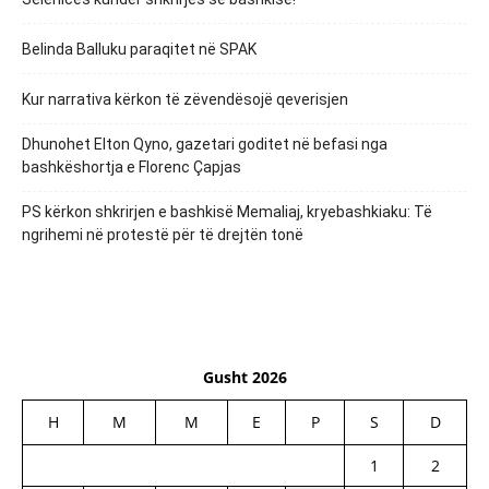
Belinda Balluku paraqitet në SPAK
Kur narrativa kërkon të zëvendësojë qeverisjen
Dhunohet Elton Qyno, gazetari goditet në befasi nga
bashkëshortja e Florenc Çapjas
PS kërkon shkrirjen e bashkisë Memaliaj, kryebashkiaku: Të
ngrihemi në protestë për të drejtën tonë
Gusht 2026
H
M
M
E
P
S
D
1
2