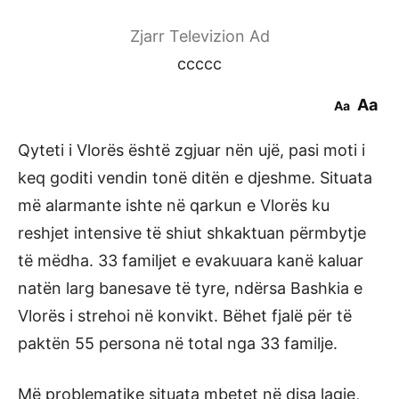
Zjarr Televizion Ad
ccccc
Aa
Aa
Qyteti i Vlorës është zgjuar nën ujë, pasi moti i
keq goditi vendin tonë ditën e djeshme. Situata
më alarmante ishte në qarkun e Vlorës ku
reshjet intensive të shiut shkaktuan përmbytje
të mëdha. 33 familjet e evakuuara kanë kaluar
natën larg banesave të tyre, ndërsa Bashkia e
Vlorës i strehoi në konvikt. Bëhet fjalë për të
paktën 55 persona në total nga 33 familje.
Më problematike situata mbetet në disa lagje,