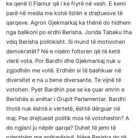
ke qenë ti Flamur që i ke fryrë në vesh. E kemi
parë në media me kohë listën e drejtuesve të
qarqeve. Agron Gjekmarkaj ka thënë do hidhem
nga ballkoni po erdhi Berisha. Jorida Tabaku tha
vdiq Berisha politikisht. Si mund të motivohen
demokratët? Ne e nisëm foltoren që të ketë
vlerë vota. Por Bardhi dhe Gjekmarkaj nuk u
zgjodhën me votë. Erdhën si të bashkuar në
diversitet e na u bene diversante. Te vijnë të
votohen. Pyet Bardhin pse se ke çuar emrin e
Berishës si anëtar i Grupit Parlamentar. Bardhi
thotë nuk është e vërtetë, është dërguar në
maj. Pse drejtuesit politik mos të votoheshin? A
do ngjisni ju nëpër qarqe? Duhet të jemi të
ndershëm me anëtarësinë. Nëse Berisha do të