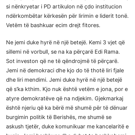
si nënkryetar i PD artikulon në çdo institucion
ndërkombëtar kërkesën për lirimin e liderit tonë.
Vetëm të bashkuar ecim drejt fitores.
Ne jemi duke hyrë në një betejë. Kemi 3 vjet që
sillemi në vorbull, se na ka përçarë Edi Rama.
Sot investon që ne të qëndrojmë të përçarë.
Jemi në demokraci dhe kjo do të thotë liri fjale
dhe liri mendimi. Jemi duke hyrë në një betejë
që s’ka kthim. Kjo nuk është vetëm e jona, por e
atyre demokratëve që na ndjekim. Gjekmarkaj
është njeriu që ka bërë më shumë për të dënuar
burgimin politik të Berishës, me shumë se
askush tjetër, duke komunikuar me kancelaritë e