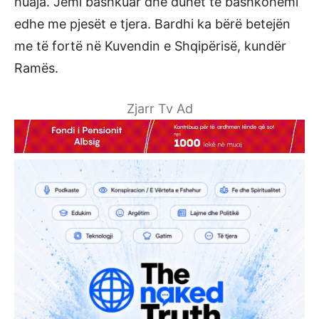
huaja. Jemi bashkuar dhe duhet te bashkohemi
edhe me pjesët e tjera. Bardhi ka bërë betejën
me të fortë në Kuvendin e Shqipërisë, kundër
Ramës.
Zjarr Tv Ad