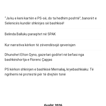
“Ja ku e keni kartën e PS-së, do ta hedhim poshtë”, banorët e
Selenicës kundër shkrirjes së bashkisë!
Belinda Balluku paraqitet në SPAK
Kur narrativa kërkon të zëvendësojë qeverisjen
Dhunohet Elton Qyno, gazetari goditet në befasi nga
bashkëshortja e Florenc Çapjas
PS kërkon shkrirjen e bashkisë Memaliaj, kryebashkiaku: Të
ngrihemi në protestë për të drejtën tonë
Gusht 2026