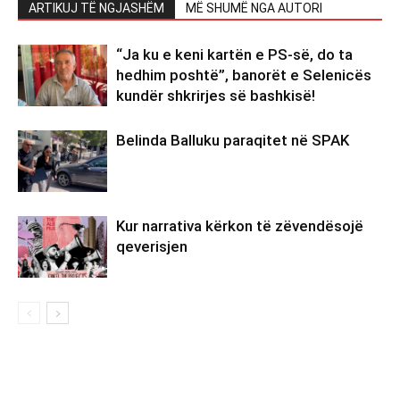
ARTIKUJ TË NGJASHËM
MË SHUMË NGA AUTORI
“Ja ku e keni kartën e PS-së, do ta
hedhim poshtë”, banorët e Selenicës
kundër shkrirjes së bashkisë!
Belinda Balluku paraqitet në SPAK
Kur narrativa kërkon të zëvendësojë
qeverisjen