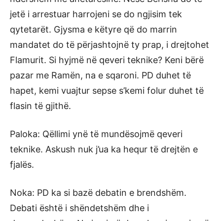
jetë i arrestuar harrojeni se do ngjisim tek
qytetarët. Gjysma e këtyre që do marrin
mandatet do të përjashtojnë ty prap, i drejtohet
Flamurit. Si hyjmë në qeveri teknike? Keni bërë
pazar me Ramën, na e sqaroni. PD duhet të
hapet, kemi vuajtur sepse s’kemi folur duhet të
flasin të gjithë.
Paloka: Qëllimi ynë të mundësojmë qeveri
teknike. Askush nuk j’ua ka hequr të drejtën e
fjalës.
Noka: PD ka si bazë debatin e brendshëm.
Debati është i shëndetshëm dhe i