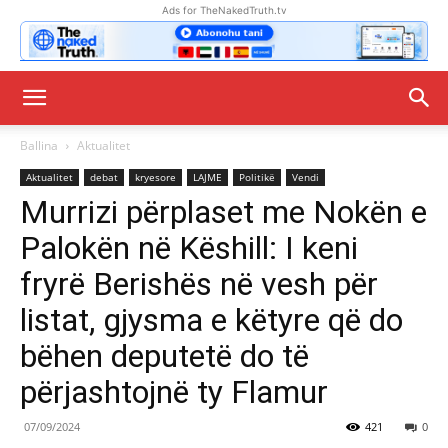
Ads for TheNakedTruth.tv
Ballina
Aktualitet
Aktualitet
debat
kryesore
LAJME
Politikë
Vendi
Murrizi përplaset me Nokën e
Palokën në Këshill: I keni
fryrë Berishës në vesh për
listat, gjysma e këtyre që do
bëhen deputetë do të
përjashtojnë ty Flamur
07/09/2024
421
0