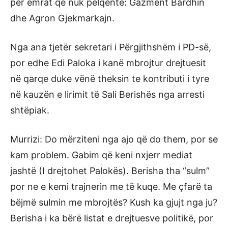
për emrat që nuk pëlqente: Gazment Bardhin
dhe Agron Gjekmarkajn.
Nga ana tjetër sekretari i Përgjithshëm i PD-së,
por edhe Edi Paloka i kanë mbrojtur drejtuesit
në qarqe duke vënë theksin te kontributi i tyre
në kauzën e lirimit të Sali Berishës nga arresti
shtëpiak.
Murrizi: Do mërziteni nga ajo që do them, por se
kam problem. Gabim që keni nxjerr mediat
jashtë (I drejtohet Palokës). Berisha tha “sulm”
por ne e kemi trajnerin me të kuqe. Me çfarë ta
bëjmë sulmin me mbrojtës? Kush ka gjujt nga ju?
Berisha i ka bërë listat e drejtuesve politikë, por