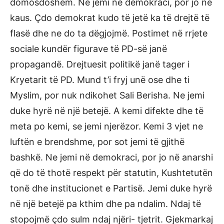
domosdoshëm. Ne jemi në demokraci, por jo në
kaus. Çdo demokrat kudo të jetë ka të drejtë të
flasë dhe ne do ta dëgjojmë. Postimet në rrjete
sociale kundër figurave të PD-së janë
propagandë. Drejtuesit politikë janë tager i
Kryetarit të PD. Mund t’i fryj unë ose dhe ti
Myslim, por nuk ndikohet Sali Berisha. Ne jemi
duke hyrë në një betejë. A kemi difekte dhe të
meta po kemi, se jemi njerëzor. Kemi 3 vjet ne
luftën e brendshme, por sot jemi të gjithë
bashkë. Ne jemi në demokraci, por jo në anarshi
që do të thotë respekt për statutin, Kushtetutën
tonë dhe institucionet e Partisë. Jemi duke hyrë
në një betejë pa kthim dhe pa ndalim. Ndaj të
stopojmë çdo sulm ndaj njëri- tjetrit. Gjekmarkaj