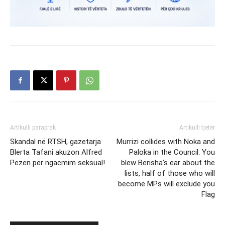
Artikulli paraprak
Artikulli tjetër
Skandal në RTSH, gazetarja
Murrizi collides with Noka and
Blerta Tafani akuzon Alfred
Paloka in the Council: You
Pezën për ngacmim seksual!
blew Berisha’s ear about the
lists, half of those who will
become MPs will exclude you
Flag