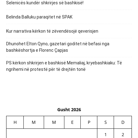
Selenicës kundër shkrirjes së bashkisë!
Belinda Balluku paraqitet në SPAK
Kur narrativa kërkon të zëvendësojë qeverisjen
Dhunohet Elton Qyno, gazetari goditet në befasi nga
bashkëshortja e Florenc Çapjas
PS kërkon shkrirjen e bashkisë Memaliaj, kryebashkiaku: Të
ngrihemi në protestë për të drejtën tonë
Gusht 2026
H
M
M
E
P
S
D
1
2