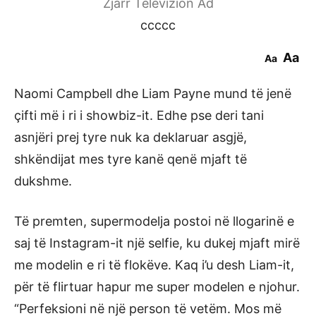
Zjarr Televizion Ad
ccccc
Aa
Aa
Naomi Campbell dhe Liam Payne mund të jenë
çifti më i ri i showbiz-it. Edhe pse deri tani
asnjëri prej tyre nuk ka deklaruar asgjë,
shkëndijat mes tyre kanë qenë mjaft të
dukshme.
Të premten, supermodelja postoi në llogarinë e
saj të Instagram-it një selfie, ku dukej mjaft mirë
me modelin e ri të flokëve. Kaq i’u desh Liam-it,
për të flirtuar hapur me super modelen e njohur.
“Perfeksioni në një person të vetëm. Mos më