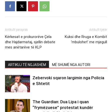
Artikulli paraprak
Artikulli tjetër
Kërkesat e prokurorëve Çela
Kuksi dhe Rruga e Kombit
dhe Hajdarmataj, sjellin debate
‘mbulohet’ me mjegull
mes anëtarëve të KLP
ARTIKUJ TË NGJASHËM
MË SHUMË NGA AUTORI
Zebervoki sqaron largimin nga Policia
e Shtetit
The Guardian: Dua Lipa i quan
“frymëzuese” protestat kundër