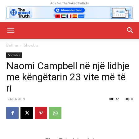
Ads for TheNakedTruth.tv
Ballina
Showbiz
Showbiz
Naomi Campbell në një lidhje
me këngëtarin 23 vite më të
ri
21/01/2019
32
0