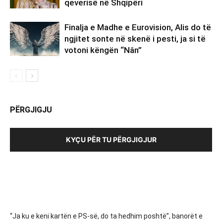
qeverisë në Shqipëri
Finalja e Madhe e Eurovision, Alis do të
ngjitet sonte në skenë i pesti, ja si të
votoni këngën “Nân”
PËRGJIGJU
KYÇU PËR TU PËRGJIGJUR
“Ja ku e keni kartën e PS-së, do ta hedhim poshtë”, banorët e