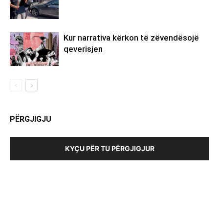
Kur narrativa kërkon të zëvendësojë
qeverisjen
PËRGJIGJU
KYÇU PËR TU PËRGJIGJUR