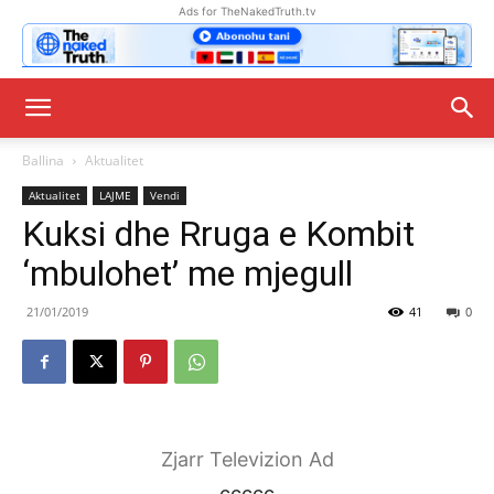
Ads for TheNakedTruth.tv
Ballina
Aktualitet
Aktualitet
LAJME
Vendi
Kuksi dhe Rruga e Kombit
‘mbulohet’ me mjegull
21/01/2019
41
0
Zjarr Televizion Ad
ccccc