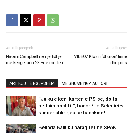
Artikulli paraprak
Artikulli tjetër
Naomi Campbell në një lidhje
VIDEO/ Klosi i ‘dhuron’ lirinë
me këngëtarin 23 vite më të ri
dhelprës
ARTIKUJ TË NGJASHËM
MË SHUMË NGA AUTORI
“Ja ku e keni kartën e PS-së, do ta
hedhim poshtë”, banorët e Selenicës
kundër shkrirjes së bashkisë!
Belinda Balluku paraqitet në SPAK