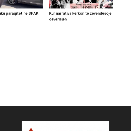
luku paraqitet në SPAK
Kur narrativa kërkon të zëvendësojë
qeverisjen