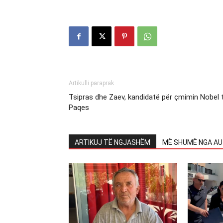
Artikulli paraprak
Tsipras dhe Zaev, kandidatë për çmimin Nobel 
Paqes
ARTIKUJ TË NGJASHËM
MË SHUMË NGA AU