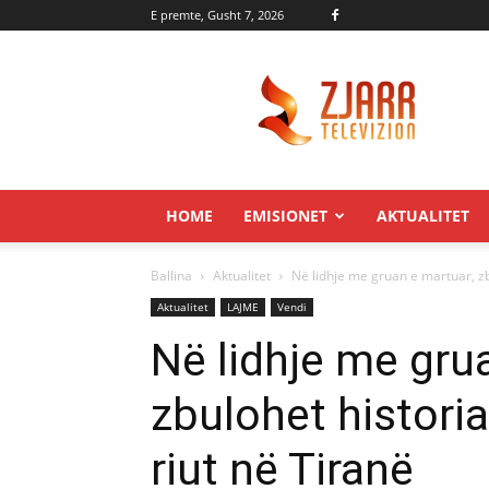
E premte, Gusht 7, 2026
Zjarr.tv
HOME
EMISIONET
AKTUALITET
Ballina
Aktualitet
Në lidhje me gruan e martuar, zbu
Aktualitet
LAJME
Vendi
Në lidhje me gru
zbulohet historia
riut në Tiranë