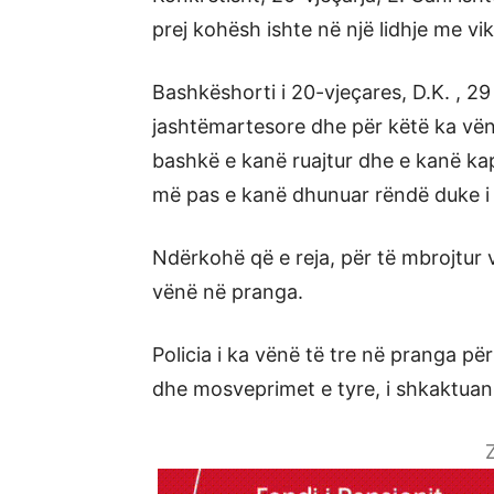
prej kohësh ishte në një lidhje me vi
Bashkëshorti i 20-vjeçares, D.K. , 29
jashtëmartesore dhe për këtë ka vënë 
bashkë e kanë ruajtur dhe e kanë kap
më pas e kanë dhunuar rëndë duke 
Ndërkohë që e reja, për të mbrojtur v
vënë në pranga.
Policia i ka vënë të tre në pranga p
dhe mosveprimet e tyre, i shkaktuan
Z