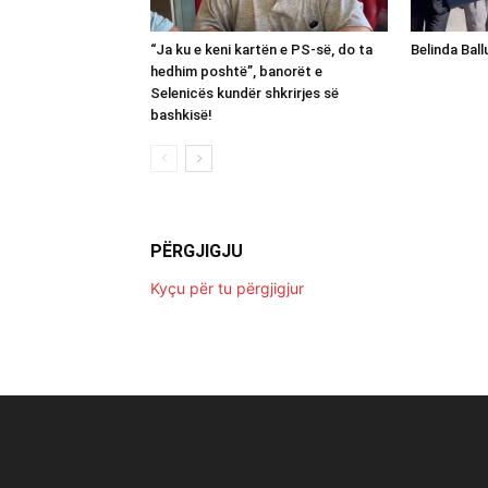
“Ja ku e keni kartën e PS-së, do ta
Belinda Bal
hedhim poshtë”, banorët e
Selenicës kundër shkrirjes së
bashkisë!
PËRGJIGJU
Kyçu për tu përgjigjur