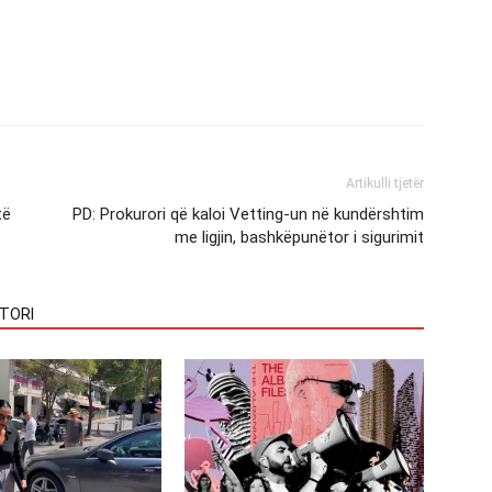
Artikulli tjetër
të
PD: Prokurori që kaloi Vetting-un në kundërshtim
me ligjin, bashkëpunëtor i sigurimit
TORI