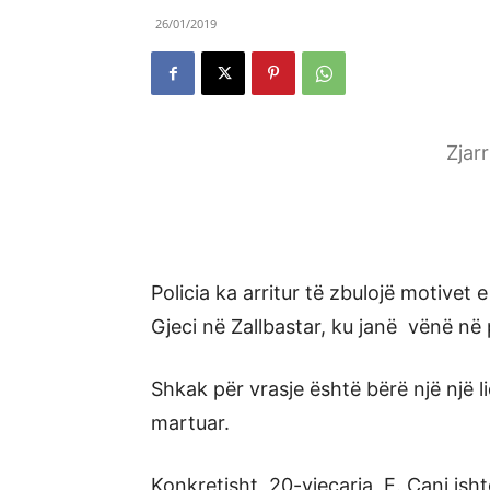
26/01/2019
Zjar
Policia ka arritur të zbulojë motivet
Gjeci në Zallbastar, ku janë vënë në
Shkak për vrasje është bërë një një l
martuar.
Konkretisht, 20-vjeçarja, E. Cani ish