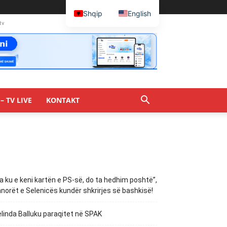
Shqip
English
tv
– TV LIVE
KONTAKT
a ku e keni kartën e PS-së, do ta hedhim poshtë”,
norët e Selenicës kundër shkrirjes së bashkisë!
linda Balluku paraqitet në SPAK