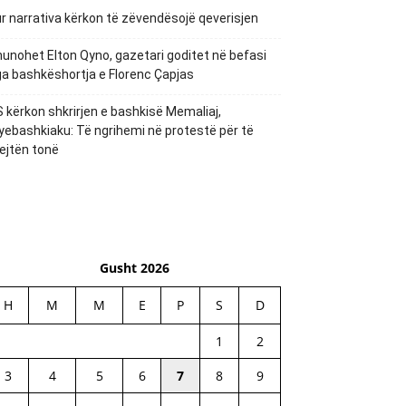
r narrativa kërkon të zëvendësojë qeverisjen
unohet Elton Qyno, gazetari goditet në befasi
a bashkëshortja e Florenc Çapjas
 kërkon shkrirjen e bashkisë Memaliaj,
yebashkiaku: Të ngrihemi në protestë për të
ejtën tonë
Gusht 2026
H
M
M
E
P
S
D
1
2
3
4
5
6
7
8
9