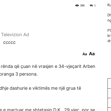
Ku
388
0
Dh
ng
PS
r Televizion Ad
kr
dr
ccccc
Aa
Aa
 e rënda që çuan në vrasjen e 34-vjeçarit Arben
 pranga 3 persona.
idhje dashurie e viktimës me një grua të
te e martuar me shtetasin D.K., 29 vjeç, por se