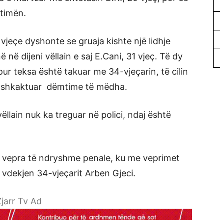
ktimën.
 vjeçe dyshonte se gruaja kishte një lidhje
në dijeni vëllain e saj E.Cani, 31 vjeç. Të dy
ur teksa është takuar me 34-vjeçarin, të cilin
i shkaktuar dëmtime të mëdha.
ëllain nuk ka treguar në polici, ndaj është
ër vepra të ndryshme penale, ku me veprimet
 vdekjen 34-vjeçarit Arben Gjeci.
jarr Tv Ad