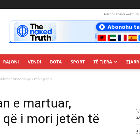
Ads for TheNakedTruth.
RAJONI
VENDI
BOTA
SPORT
TË TJERA
ZJARR 
lohet historia që i mori jetën...
an e martuar,
“J
 që i mori jetën të
ba
Be