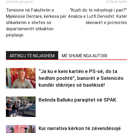
Artikulli paraprak
Artikulli tjetër
Tensione në Fakultetin e
“Kush do të ndryshojë i pari?”
Mjekësisë Dentare, kërkesa për
Analiza e Lutfi Dervishit: Katër
shkarkimin e shefes së
skenarët e protestës
departamentit shkakton
përplasje
ARTIKUJ TË NGJASHËM
MË SHUMË NGA AUTORI
“Ja ku e keni kartën e PS-së, do ta
hedhim poshtë”, banorët e Selenicës
kundër shkrirjes së bashkisë!
Belinda Balluku paraqitet në SPAK
Kur narrativa kërkon të zëvendësojë