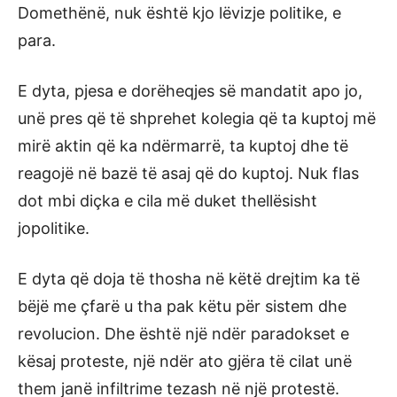
Domethënë, nuk është kjo lëvizje politike, e
para.
E dyta, pjesa e dorëheqjes së mandatit apo jo,
unë pres që të shprehet kolegia që ta kuptoj më
mirë aktin që ka ndërmarrë, ta kuptoj dhe të
reagojë në bazë të asaj që do kuptoj. Nuk flas
dot mbi diçka e cila më duket thellësisht
jopolitike.
E dyta që doja të thosha në këtë drejtim ka të
bëjë me çfarë u tha pak këtu për sistem dhe
revolucion. Dhe është një ndër paradokset e
kësaj proteste, një ndër ato gjëra të cilat unë
them janë infiltrime tezash në një protestë.