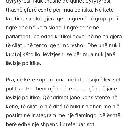
dyfytyrësi. Nuk thashë që quhet dyfytyrësi,
thashë çfarë është për mua politika. Në këtë
kuptim, ka plot gjëra që u ngrenë në grup, po i
ngre dhe në komisione, i ngre edhe në
parlament, po edhe kritikoi qeverinë në ca gjëra
të cilat unë tentoj që t’i ndryshoj. Dhe unë nuk i
kuptoj këto lloj lëvizjesh, se për mua nuk janë
lëvizje politike.
Pra, në këtë kuptim mua më interesojnë lëvizjet
politike. Po them njëherë: e para, njëherë janë
lëvizje politike. Qëndrimet janë konsistente në
kohë, të cilat jo një ditë të bukur hidhen me një
postim në Instagram me një flamingo, që është
bërë edhe një shpend i preferuar sot.