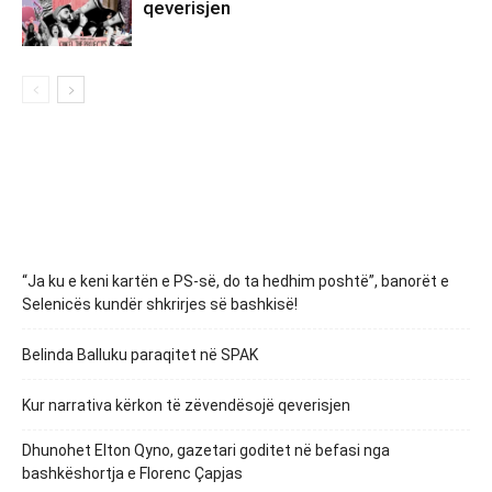
qeverisjen
“Ja ku e keni kartën e PS-së, do ta hedhim poshtë”, banorët e
Selenicës kundër shkrirjes së bashkisë!
Belinda Balluku paraqitet në SPAK
Kur narrativa kërkon të zëvendësojë qeverisjen
Dhunohet Elton Qyno, gazetari goditet në befasi nga
bashkëshortja e Florenc Çapjas