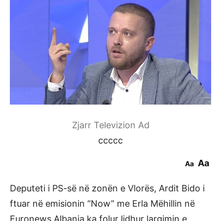
Zjarr Televizion Ad
ccccc
Aa
Aa
Deputeti i PS-së në zonën e Vlorës, Ardit Bido i
ftuar në emisionin “Now” me Erla Mëhillin në
Euronews Albania ka folur lidhur largimin e