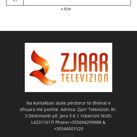
« Kor
Na kontaktoni duke përdorur të dhënat e
ofruara më poshtë. Adresa: Zjarr Televizion, Rr.
3 Dëshmorët pll. Jera 3 K.1 Yzberisht NUIS:
L42311017I Phone:+355694299988 &
+35544501520