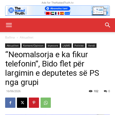
Ads for TheNakedTruth.tv
Ballina
Aktualitet
Aktualitet
Koment/Opinion
kryesore
LAJME
Politikë
Vendi
“Neomalsorja e ka fikur
telefonin”, Bido flet për
largimin e deputetes së PS
nga grupi
16/06/2026
102
0