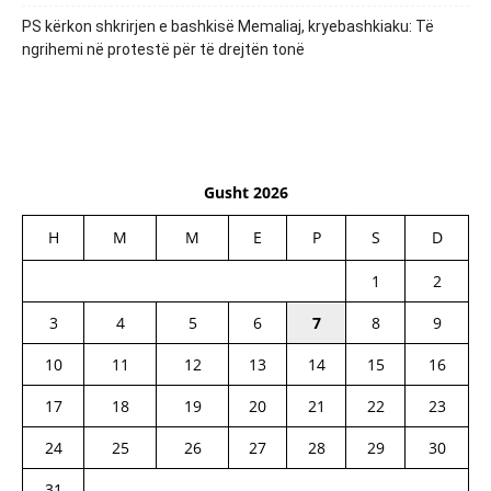
PS kërkon shkrirjen e bashkisë Memaliaj, kryebashkiaku: Të
ngrihemi në protestë për të drejtën tonë
Gusht 2026
H
M
M
E
P
S
D
1
2
3
4
5
6
7
8
9
10
11
12
13
14
15
16
17
18
19
20
21
22
23
24
25
26
27
28
29
30
31