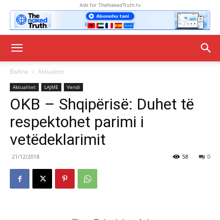
Ads for TheNakedTruth.tv
Ballina
Aktualitet
Aktualitet
LAJME
Vendi
OKB – Shqipërisë: Duhet të
respektohet parimi i
vetëdeklarimit
21/12/2018
58
0