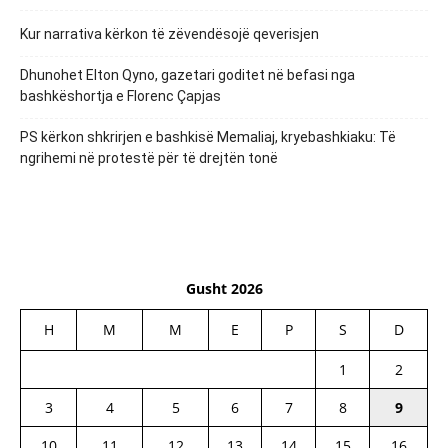
Kur narrativa kërkon të zëvendësojë qeverisjen
Dhunohet Elton Qyno, gazetari goditet në befasi nga
bashkëshortja e Florenc Çapjas
PS kërkon shkrirjen e bashkisë Memaliaj, kryebashkiaku: Të
ngrihemi në protestë për të drejtën tonë
Gusht 2026
H
M
M
E
P
S
D
1
2
3
4
5
6
7
8
9
10
11
12
13
14
15
16