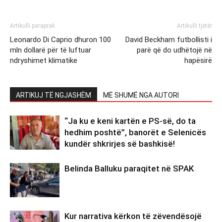
Artikulli paraprak
Artikulli tjetër
Leonardo Di Caprio dhuron 100
David Beckham futbollisti i
mln dollarë për të luftuar
parë që do udhëtojë në
ndryshimet klimatike
hapësirë
ARTIKUJ TË NGJASHËM
MË SHUMË NGA AUTORI
“Ja ku e keni kartën e PS-së, do ta
hedhim poshtë”, banorët e Selenicës
kundër shkrirjes së bashkisë!
Belinda Balluku paraqitet në SPAK
Kur narrativa kërkon të zëvendësojë