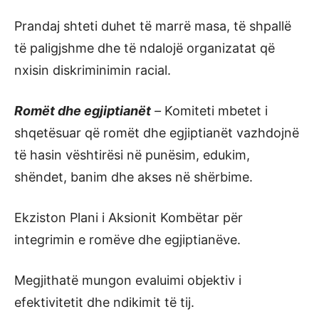
Prandaj shteti duhet të marrë masa, të shpallë
të paligjshme dhe të ndalojë organizatat që
nxisin diskriminimin racial.
Romët dhe egjiptianët
–
Komiteti mbetet i
shqetësuar që romët dhe egjiptianët vazhdojnë
të hasin vështirësi në punësim, edukim,
shëndet, banim dhe akses në shërbime.
Ekziston Plani i Aksionit Kombëtar për
integrimin e romëve dhe egjiptianëve.
Megjithatë mungon evaluimi objektiv i
efektivitetit dhe ndikimit të tij.