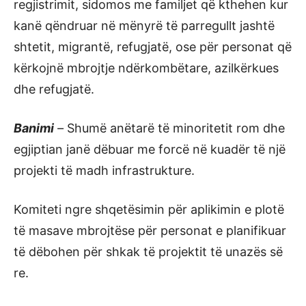
regjistrimit, sidomos me familjet që kthehen kur
kanë qëndruar në mënyrë të parregullt jashtë
shtetit, migrantë, refugjatë, ose për personat që
kërkojnë mbrojtje ndërkombëtare, azilkërkues
dhe refugjatë.
Banimi
–
Shumë anëtarë të minoritetit rom dhe
egjiptian janë dëbuar me forcë në kuadër të një
projekti të madh infrastrukture.
Komiteti ngre shqetësimin për aplikimin e plotë
të masave mbrojtëse për personat e planifikuar
të dëbohen për shkak të projektit të unazës së
re.