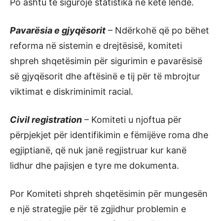
Po ashtu të sigurojë statistika në këtë lëndë.
Pavarësia e gjyqësorit
– Ndërkohë që po bëhet
reforma në sistemin e drejtësisë, komiteti
shpreh shqetësimin për sigurimin e pavarësisë
së gjyqësorit dhe aftësinë e tij për të mbrojtur
viktimat e diskriminimit racial.
Civil registration
– Komiteti u njoftua për
përpjekjet për identifikimin e fëmijëve roma dhe
egjiptianë, që nuk janë regjistruar kur kanë
lidhur dhe pajisjen e tyre me dokumenta.
Por Komiteti shpreh shqetësimin për mungesën
e një strategjie për të zgjidhur problemin e