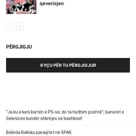
qeverisjen
PËRGJIGJU
KYÇU PËR TU PËRGJIGJUR
“Ja ku e keni kartën e PS-së, do ta hedhim poshtë”, banorët e
Selenicës kundër shkrirjes së bashkisë!
Belinda Balluku paraqitet në SPAK