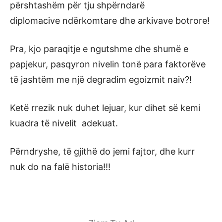
përshtashëm për tju shpërndarë
diplomacive ndërkomtare dhe arkivave botrore!
Pra, kjo paraqitje e ngutshme dhe shumë e
papjekur, pasqyron nivelin tonë para faktorëve
të jashtëm me një degradim egoizmit naiv?!
Ketë rrezik nuk duhet lejuar, kur dihet së kemi
kuadra të nivelit adekuat.
Përndryshe, të gjithë do jemi fajtor, dhe kurr
nuk do na falë historia!!!