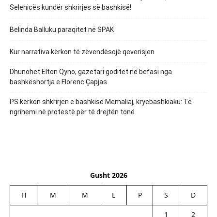
Selenicës kundër shkrirjes së bashkisë!
Belinda Balluku paraqitet në SPAK
Kur narrativa kërkon të zëvendësojë qeverisjen
Dhunohet Elton Qyno, gazetari goditet në befasi nga
bashkëshortja e Florenc Çapjas
PS kërkon shkrirjen e bashkisë Memaliaj, kryebashkiaku: Të
ngrihemi në protestë për të drejtën tonë
Gusht 2026
H
M
M
E
P
S
D
1
2