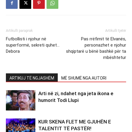
Artikulli paraprak
Artikulli tjetër
Futbollisti i njohur në
Pas rrëfimit të Elvanës,
superformë, sekreti quhet…
personazhet e njohur
Debora
shqiptarë u bënë bashkë për ta
mbështetur
ARTIKUJ TË NGJASHËM
MË SHUMË NGA AUTORI
Arti në zi, ndahet nga jeta ikona e
humorit Todi Llupi
KUR SKENA FLET ME GJUHËN E
TALENTIT TË PASTËR!