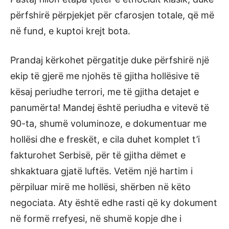
përfshirë përpjekjet për cfarosjen totale, që më
në fund, e kuptoi krejt bota.
Prandaj kërkohet përgatitje duke përfshirë një
ekip të gjerë me njohës të gjitha hollësive të
kësaj periudhe terrori, me të gjitha detajet e
panumërta! Mandej është periudha e vitevë të
90-ta, shumë voluminoze, e dokumentuar me
hollësi dhe e freskët, e cila duhet komplet t’i
fakturohet Serbisë, për të gjitha dëmet e
shkaktuara gjatë luftës. Vetëm një hartim i
përpiluar mirë me hollësi, shërben në këto
negociata. Aty është edhe rasti që ky dokument
në formë rrefyesi, në shumë kopje dhe i