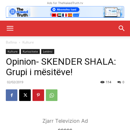
Ads for TheNakedTruth.tv
Ballina
Kulture
Kulture
Kuriozitete
Letërsi
Opinion- SKENDER SHALA:
Grupi i mësitëve!
02/02/2019
114
0
Zjarr Televizion Ad
ccccc