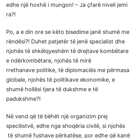
edhe një hoxhë i mungon! – Ja çfarë niveli jemi
ra?!
Po, a e din ore se këto bisedime janë shumë me
rëndësi?! Duhet patjetër të jenë specialist dhe
njohës të shkëlqyeshëm të drejtave kombëtare
e ndërkombëtare, njohës të mirë
rrethanave politike, të diplomaciës me përmasa
globale, njohës të politikave ekonomike, e
shumë hollësi tjera të dukshme e të
padukshme?!
Në vend që të bëhët një organizim prej
specilistvë, edhe nga shoqëria civilë, si njohës
të shumë fushave përkatëse, por edhe që kanë