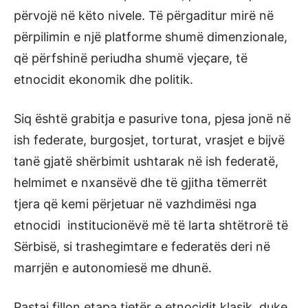
përvojë në këto nivele. Të përgaditur mirë në
përpilimin e një platforme shumë dimenzionale,
që përfshinë periudha shumë vjeçare, të
etnocidit ekonomik dhe politik.
Siq është grabitja e pasurive tona, pjesa jonë në
ish federate, burgosjet, torturat, vrasjet e bijvë
tanë gjatë shërbimit ushtarak në ish federatë,
helmimet e nxansëvë dhe të gjitha tëmerrët
tjera që kemi përjetuar në vazhdimësi nga
etnocidi institucionëvë më të larta shtëtrorë të
Sërbisë, si trashegimtare e federatës deri në
marrjën e autonomiesë me dhunë.
Pastaj fillon etapa tjetër e etnocidit klasik, duke