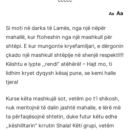
Aa
Aa
Si moti në darka të Lamës, nga një nëpër
mahallë, kur ftoheshin nga një mashkull për
shtëpi. E kur mungonte kryefamiljari, e dërgonin
çkado një mashkull shtëpije në shenjë respekti!!!
Kështu e lypte ,,rendi” atëhërë! – Hajt mo, ti
lidhim kryet dyqysh kësaj pune, se kemi halle
tjera!
Kurse këta mashkujë sot, vetëm po t’i shikosh,
nuk meritojnë të dalin jashtë mahalle, e lërë më
ta përfaqësojnë shtetin, duke futur këtu edhe
,,këshilltarin” krrutin Shala! Këti grupi, vetëm