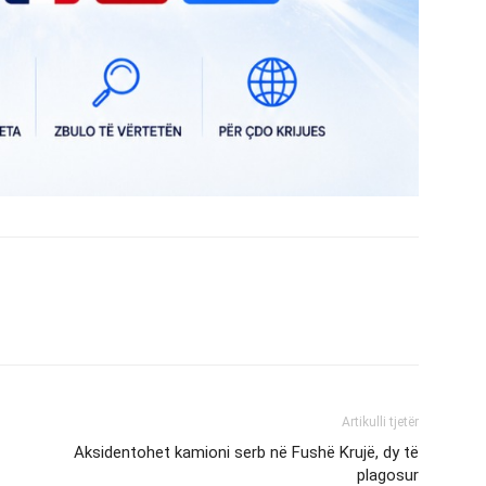
Artikulli tjetër
Aksidentohet kamioni serb në Fushë Krujë, dy të
plagosur