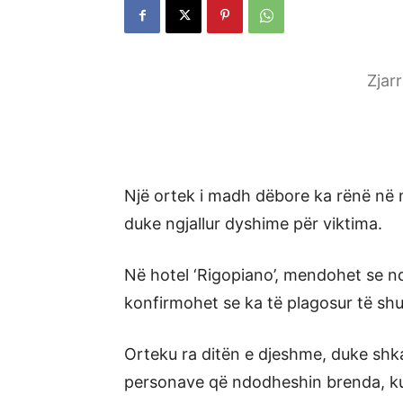
Zjar
Një ortek i madh dëbore ka rënë në nj
duke ngjallur dyshime për viktima.
Në hotel ‘Rigopiano’, mendohet se 
konfirmohet se ka të plagosur të sh
Orteku ra ditën e djeshme, duke shka
personave që ndodheshin brenda, k