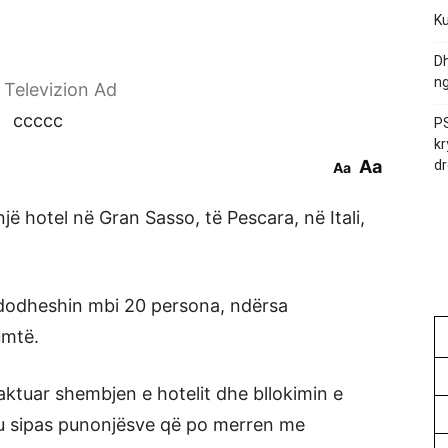
Ku
Dh
ng
r Televizion Ad
ccccc
PS
kr
Aa
dr
Aa
ë hotel në Gran Sasso, të Pescara, në Itali,
ndodheshin mbi 20 persona, ndërsa
umtë.
ktuar shembjen e hotelit dhe bllokimin e
u sipas punonjësve që po merren me