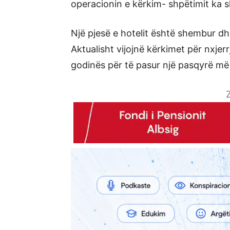
operacionin e kërkim- shpëtimit ka 
Një pjesë e hotelit është shembur d
Aktualisht vijojnë kërkimet për nxj
godinës për të pasur një pasqyrë më t
Z