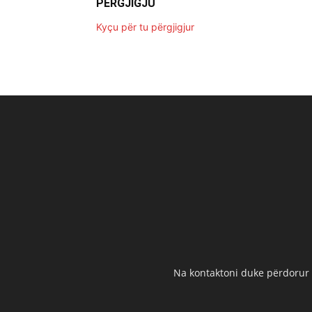
PËRGJIGJU
Kyçu për tu përgjigjur
Na kontaktoni duke përdorur t