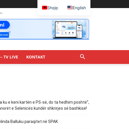
Shqip
English
tv
– TV LIVE
KONTAKT
a ku e keni kartën e PS-së, do ta hedhim poshtë”,
norët e Selenicës kundër shkrirjes së bashkisë!
linda Balluku paraqitet në SPAK