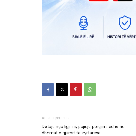
Artikulli paraprak
Detaje nga ligji i ri, pajisje përgjimi edhe në
dhomat e gjumit të zyrtarëve