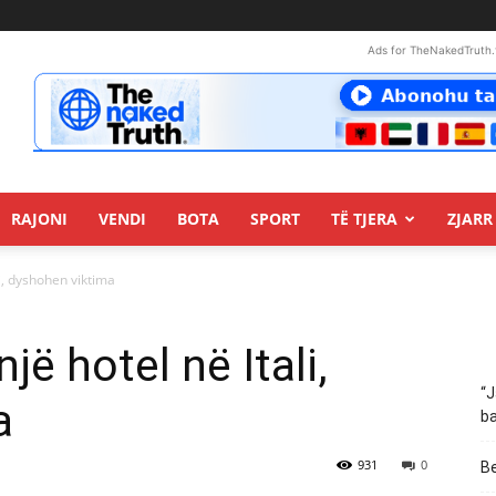
Ads for TheNakedTruth.
RAJONI
VENDI
BOTA
SPORT
TË TJERA
ZJARR 
i, dyshohen viktima
jë hotel në Itali,
“J
a
ba
931
0
Be