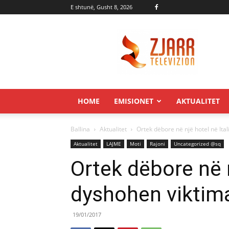
E shtunë, Gusht 8, 2026
Zjarr.tv
HOME
EMISIONET
AKTUALITET
Ballina
Aktualitet
Ortek dëbore në një hotel në Ital
Aktualitet
LAJME
Moti
Rajoni
Uncategorized @sq
Ortek dëbore në n
dyshohen viktim
19/01/2017