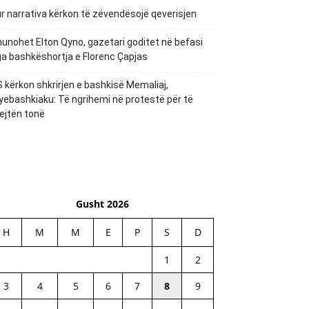
r narrativa kërkon të zëvendësojë qeverisjen
unohet Elton Qyno, gazetari goditet në befasi
a bashkëshortja e Florenc Çapjas
 kërkon shkrirjen e bashkisë Memaliaj,
yebashkiaku: Të ngrihemi në protestë për të
ejtën tonë
Gusht 2026
H
M
M
E
P
S
D
1
2
3
4
5
6
7
8
9