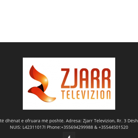
ë dhënat e ofruara më poshtë. Adresa: Zjarr Televizion, Rr. 3 Dëshm
NUIS: L42311017I Phone:+355694299988 & +35544501520