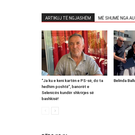
ARTIKUJ TË NGJASHËM
MË SHUMË NGA AU
“Ja ku e keni kartën e PS-së, do ta
Belinda Bal
hedhim poshtë”, banorët e
Selenicës kundër shkrirjes së
bashkisë!