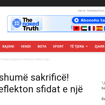
Ads for TheNakedTruth.
RAJONI
VENDI
BOTA
SPORT
TË TJERA
ZJARR 
Kurban Bajrami reflekton sfidat e një...
shumë sakrificë!
“J
flekton sfidat e një
ba
Be