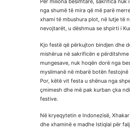
Për miliona besimtarë, sakrifica nuk 
nga shumë të mira që më parë merres
xhami të mbushura plot, në lutje të 
nevojtarët, u dëshmua se shpirti i Ku
Kjo festë që përkujton bindjen dhe d
mishërua në sakrificën e përditshme
mungesave, nuk hoqën dorë nga besim
myslimanë në mbarë botën festojnë k
Por, këtë vit festa u shënua nga shp
çmimesh dhe më pak kurban çka ndik
festive.
Në kryeqytetin e Indonezisë, Xhaka
dhe xhaminë e madhe Istiqlal për fal