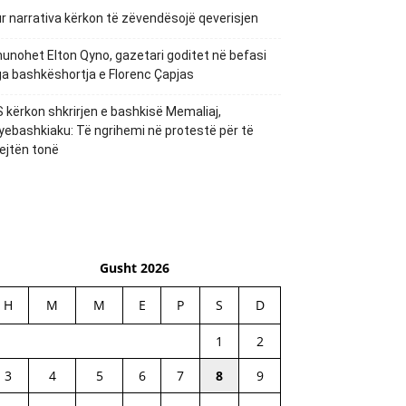
r narrativa kërkon të zëvendësojë qeverisjen
unohet Elton Qyno, gazetari goditet në befasi
a bashkëshortja e Florenc Çapjas
 kërkon shkrirjen e bashkisë Memaliaj,
yebashkiaku: Të ngrihemi në protestë për të
ejtën tonë
Gusht 2026
H
M
M
E
P
S
D
1
2
3
4
5
6
7
8
9