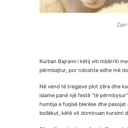
Zjar
Kurban Bajrami i këtij viti mbërriti m
përmbajtur, por ndoshta edhe më do
Në vend të tregjeve plot zëra dhe k
islame panë një festë “të përmbysur” n
humbja e fuqisë blerëse dhe pasojat
bollëkut, këtë vit dominuan kursimi d