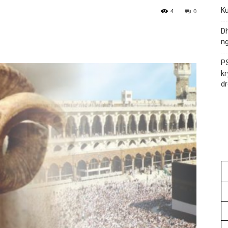
Ku
4
0
Dh
ng
PS
kr
dr