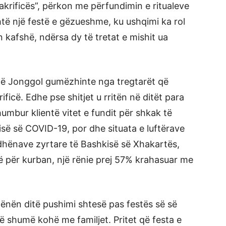
Sakrificës”, përkon me përfundimin e ritualeve
htë një festë e gëzueshme, ku ushqimi ka rol
 kafshë, ndërsa dy të tretat e mishit ua
në Jonggol gumëzhinte nga tregtarët që
ficë. Edhe pse shitjet u rritën në ditët para
umbur klientë vitet e fundit për shkak të
ë së COVID-19, por dhe situata e luftërave
 dhënave zyrtare të Bashkisë së Xhakartës,
hë për kurban, një rënie prej 57% krahasuar me
hënën ditë pushimi shtesë pas festës së së
 shumë kohë me familjet. Pritet që festa e