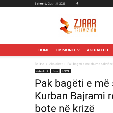
E shtunë, Gusht 8, 2026
Zjarr.tv
HOME
EMISIONET
AKTUALITET
Ballina
Aktualitet
Pak bagëti e më shumë sakrificë! 
Aktualitet
Bota
LAJME
Pak bagëti e më 
Kurban Bajrami re
bote në krizë