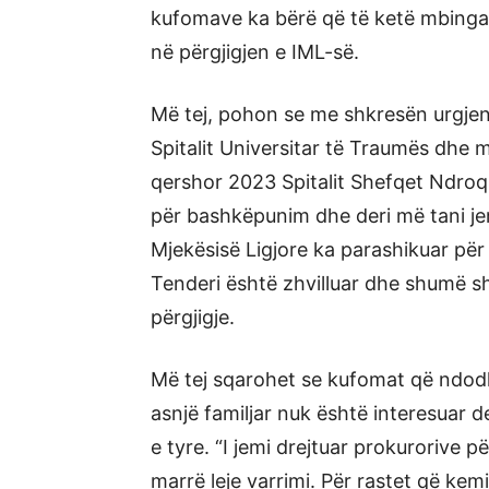
kufomave ka bërë që të ketë mbingar
në përgjigjen e IML-së.
Më tej, pohon se me shkresën urgjent
Spitalit Universitar të Traumës dhe m
qershor 2023 Spitalit Shefqet Ndroqi.
për bashkëpunim dhe deri më tani jemi 
Mjekësisë Ligjore ka parashikuar për t
Tenderi është zhvilluar dhe shumë shp
përgjigje.
Më tej sqarohet se kufomat që ndodh
asnjë familjar nuk është interesuar d
e tyre. “I jemi drejtuar prokurorive p
marrë leje varrimi. Për rastet që kemi