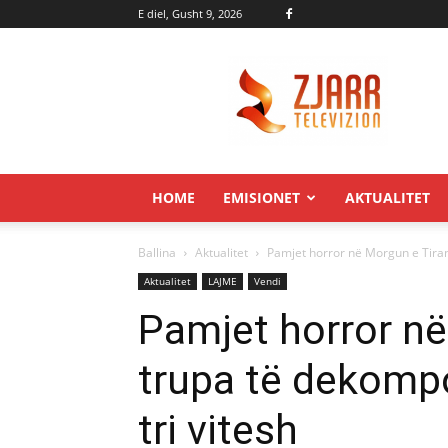
E diel, Gusht 9, 2026
Zjarr.tv
HOME
EMISIONET
AKTUALITET
Ballina
Aktualitet
Pamjet horror në Morgun e Tiran
Aktualitet
LAJME
Vendi
Pamjet horror në
trupa të dekompo
tri vitesh