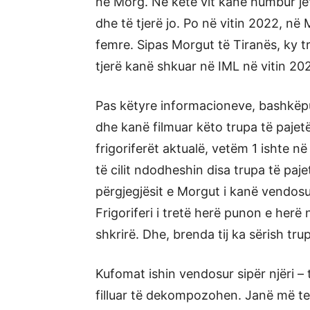
në Morg. Në këtë vit kanë humbur jetë
dhe të tjerë jo. Po në vitin 2022, në 
femre. Sipas Morgut të Tiranës, ky tr
tjerë kanë shkuar në IML në vitin 20
Pas këtyre informacioneve, bashkëp
dhe kanë filmuar këto trupa të pajet
frigoriferët aktualë, vetëm 1 ishte në
të cilit ndodheshin disa trupa të pa
përgjegjësit e Morgut i kanë vendo
Frigoriferi i tretë herë punon e herë
shkrirë. Dhe, brenda tij ka sërish tru
Kufomat ishin vendosur sipër njëri – 
filluar të dekompozohen. Janë më tep