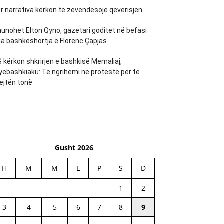
r narrativa kërkon të zëvendësojë qeverisjen
unohet Elton Qyno, gazetari goditet në befasi
a bashkëshortja e Florenc Çapjas
 kërkon shkrirjen e bashkisë Memaliaj,
yebashkiaku: Të ngrihemi në protestë për të
ejtën tonë
Gusht 2026
H
M
M
E
P
S
D
1
2
3
4
5
6
7
8
9