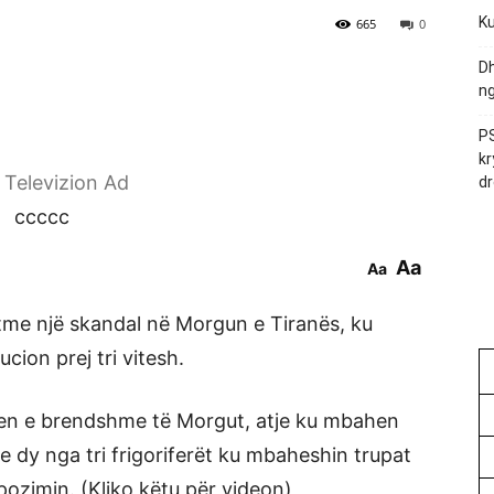
Ku
665
0
Dh
ng
PS
kr
r Televizion Ad
dr
ccccc
Aa
Aa
tme një skandal në Morgun e Tiranës, ku
cion prej tri vitesh.
djen e brendshme të Morgut, atje ku mbahen
e dy nga tri frigoriferët ku mbaheshin trupat
ozimin. (Kliko këtu për videon)