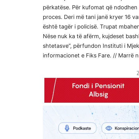
përkatëse. Për kufomat që ndodhen 
proces. Deri më tani janë kryer 16 va
është tagër i policisë. Trupat mbahe
Nëse nuk ka të afërm, kujdeset bashk
shtetasve”, përfundon Instituti i Mj
informacionet e Fiks Fare. // Marrë
Z