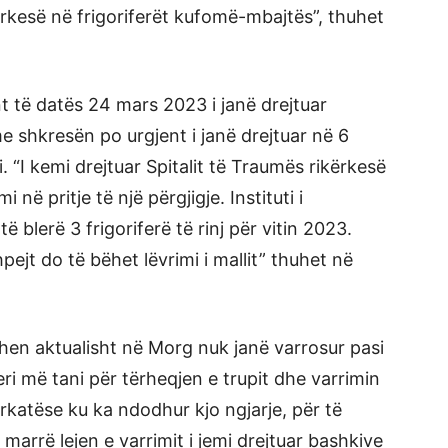
kesë në frigoriferët kufomë-mbajtës”, thuhet
 të datës 24 mars 2023 i janë drejtuar
e shkresën po urgjent i janë drejtuar në 6
 “I kemi drejtuar Spitalit të Traumës rikërkesë
në pritje të një përgjigje. Instituti i
ë blerë 3 frigoriferë të rinj për vitin 2023.
ejt do të bëhet lëvrimi i mallit” thuhet në
en aktualisht në Morg nuk janë varrosur pasi
eri më tani për tërheqjen e trupit dhe varrimin
ërkatëse ku ka ndodhur kjo ngjarje, për të
 marrë lejen e varrimit i jemi drejtuar bashkive