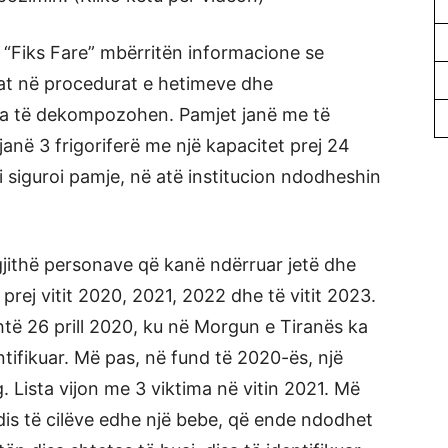
v “Fiks Fare” mbërritën informacione se
sat në procedurat e hetimeve dhe
rupa të dekompozohen. Pamjet janë me të
anë 3 frigoriferë me një kapacitet prej 24
 siguroi pamje, në atë institucion ndodheshin
 gjithë personave që kanë ndërruar jetë dhe
 prej vitit 2020, 2021, 2022 dhe të vitit 2023.
shtë 26 prill 2020, ku në Morgun e Tiranës ka
entifikuar. Më pas, në fund të 2020-ës, një
g. Lista vijon me 3 viktima në vitin 2021. Më
dis të cilëve edhe një bebe, që ende ndodhet