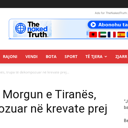
Ads for TheNakedTruth.
RAJONI
VENDI
BOTA
SPORT
TË TJERA
ZJARR 
ës, trupa të dekompozuar në krevate prej...
 Morgun e Tiranës,
“J
zuar në krevate prej
ba
Be