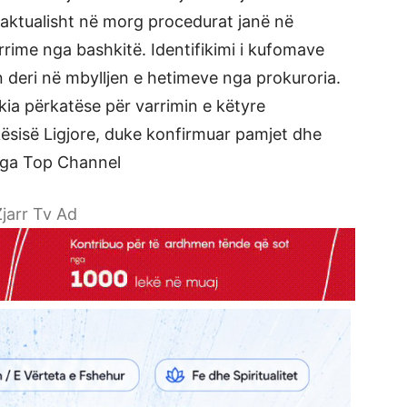
aktualisht në morg procedurat janë në
rrime nga bashkitë. Identifikimi i kufomave
n deri në mbylljen e hetimeve nga prokuroria.
ia përkatëse për varrimin e këtyre
ekësisë Ligjore, duke konfirmuar pamjet dhe
 nga Top Channel
jarr Tv Ad