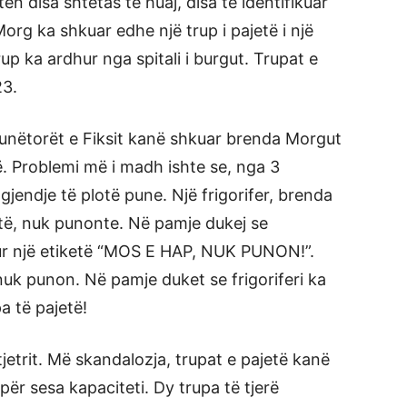
n disa shtetas të huaj, disa të identifikuar
Morg ka shkuar edhe një trup i pajetë i një
up ka ardhur nga spitali i burgut. Trupat e
23.
unëtorët e Fiksit kanë shkuar brenda Morgut
ë. Problemi më i madh ishte se, nga 3
 gjendje të plotë pune. Një frigorifer, brenda
jetë, nuk punonte. Në pamje dukej se
sur një etiketë “MOS E HAP, NUK PUNON!”.
 nuk punon. Në pamje duket se frigoriferi ka
pa të pajetë!
tjetrit. Më skandalozja, trupat e pajetë kanë
ër sesa kapaciteti. Dy trupa të tjerë