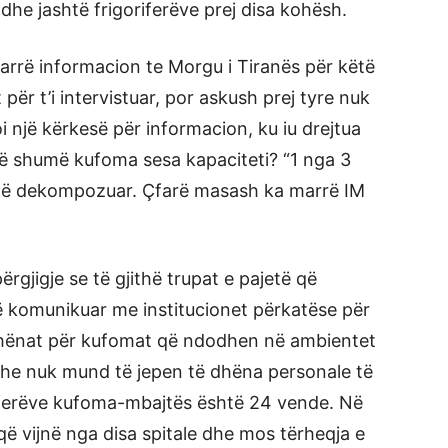
dhe jashtë frigoriferëve prej disa kohësh.
marrë informacion te Morgu i Tiranës për këtë
për t’i intervistuar, por askush prej tyre nuk
i një kërkesë për informacion, ku iu drejtua
ë shumë kufoma sesa kapaciteti? “1 nga 3
janë dekompozuar. Çfarë masash ka marrë IM
ërgjigje se të gjithë trupat e pajetë që
komunikuar me institucionet përkatëse për
 dhënat për kufomat që ndodhen në ambientet
 dhe nuk mund të jepen të dhëna personale të
oriferëve kufoma-mbajtës është 24 vende. Në
ë vijnë nga disa spitale dhe mos tërheqja e