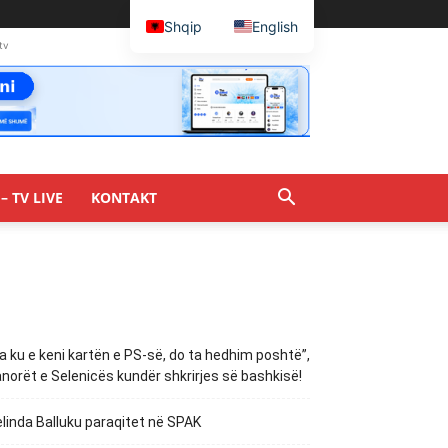
Shqip
English
tv
– TV LIVE
KONTAKT
a ku e keni kartën e PS-së, do ta hedhim poshtë”,
norët e Selenicës kundër shkrirjes së bashkisë!
linda Balluku paraqitet në SPAK