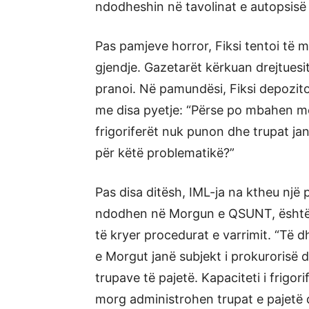
ndodheshin në tavolinat e autopsisë 
Pas pamjeve horror, Fiksi tentoi të 
gjendje. Gazetarët kërkuan drejtuesit 
pranoi. Në pamundësi, Fiksi depozito
me disa pyetje: “Përse po mbahen m
frigoriferët nuk punon dhe trupat 
për këtë problematikë?”
Pas disa ditësh, IML-ja na ktheu një p
ndodhen në Morgun e QSUNT, është 
të kryer procedurat e varrimit. “Të
e Morgut janë subjekt i prokurorisë
trupave të pajetë. Kapaciteti i frig
morg administrohen trupat e pajetë q