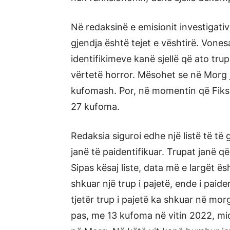
Në redaksinë e emisionit investigati
gjendja është tejet e vështirë. Vone
identifikimeve kanë sjellë që ato t
vërtetë horror. Mësohet se në Morg j
kufomash. Por, në momentin që Fiksi
27 kufoma.
Redaksia siguroi edhe një listë të të
janë të paidentifikuar. Trupat janë që
Sipas kësaj liste, data më e largët ë
shkuar një trup i pajetë, ende i paid
tjetër trup i pajetë ka shkuar në mor
pas, me 13 kufoma në vitin 2022, mi