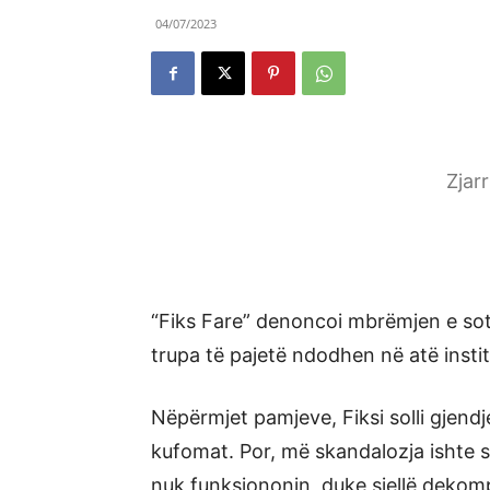
04/07/2023
Zjar
“Fiks Fare” denoncoi mbrëmjen e so
trupa të pajetë ndodhen në atë institu
Nëpërmjet pamjeve, Fiksi solli gjen
kufomat. Por, më skandalozja ishte s
nuk funksiononin, duke sjellë dekomp