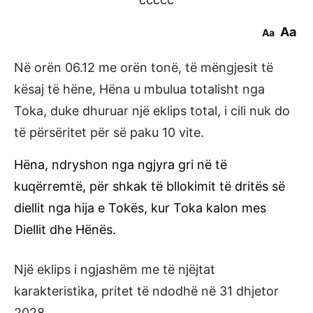
Aa
Aa
Në orën 06.12 me orën tonë, të mëngjesit të
kësaj të hëne, Hëna u mbulua totalisht nga
Toka, duke dhuruar një eklips total, i cili nuk do
të përsëritet për së paku 10 vite.
Hëna, ndryshon nga ngjyra gri në të
kuqërremtë, për shkak të bllokimit të dritës së
diellit nga hija e Tokës, kur Toka kalon mes
Diellit dhe Hënës.
Një eklips i ngjashëm me të njëjtat
karakteristika, pritet të ndodhë në 31 dhjetor
2028