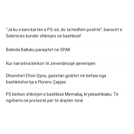
“Ja ku e keni kartën e PS-së, do ta hedhim poshtë”, banorët e
Selenicës kundër shkrirjes së bashkisë!
Belinda Balluku paraqitet në SPAK
Kur narrativa kërkon të zëvendësojë qeverisjen
Dhunohet Elton Qyno, gazetari goditet në befasi nga
bashkëshortja e Florenc Çapjas
PS kërkon shkrirjen e bashkisë Memaliaj, kryebashkiaku: Të
ngrihemi në protestë për të drejtën tonë