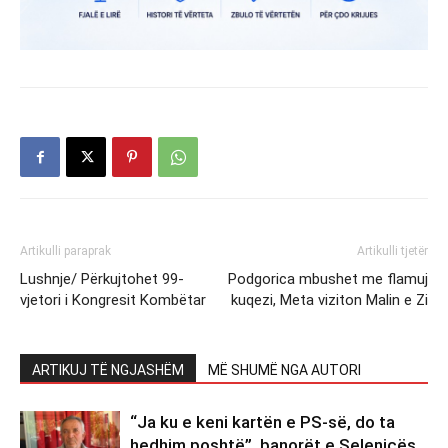
Artikulli paraprak
Artikulli tjetër
Lushnje/ Përkujtohet 99-
Podgorica mbushet me flamuj
vjetori i Kongresit Kombëtar
kuqezi, Meta viziton Malin e Zi
ARTIKUJ TË NGJASHËM
MË SHUMË NGA AUTORI
“Ja ku e keni kartën e PS-së, do ta
hedhim poshtë”, banorët e Selenicës