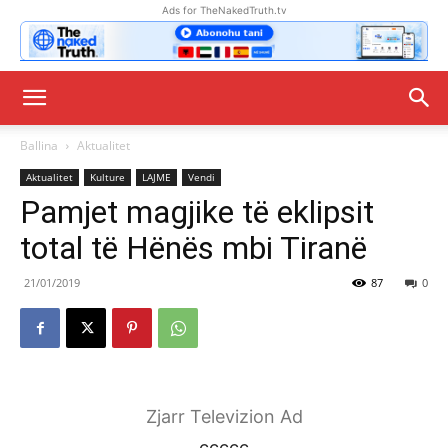
Ads for TheNakedTruth.tv
Ballina
Aktualitet
Aktualitet
Kulture
LAJME
Vendi
Pamjet magjike të eklipsit
total të Hënës mbi Tiranë
21/01/2019
87
0
Zjarr Televizion Ad
ccccc