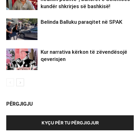
kundër shkrirjes së bashkisë!
Belinda Balluku paraqitet në SPAK
Kur narrativa kërkon të zëvendësojë
qeverisjen
PËRGJIGJU
KYÇU PËR TU PËRGJIGJUR