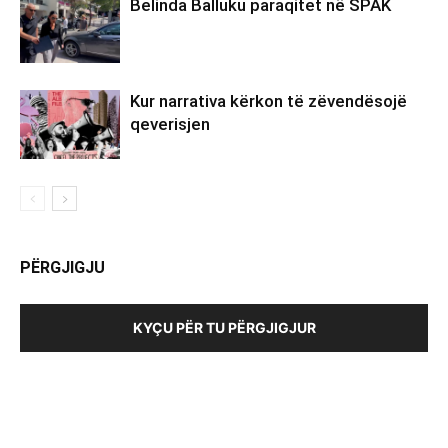
Belinda Balluku paraqitet në SPAK
Kur narrativa kërkon të zëvendësojë
qeverisjen
PËRGJIGJU
KYÇU PËR TU PËRGJIGJUR