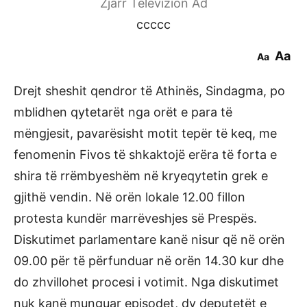
Zjarr Televizion Ad
ccccc
Aa
Aa
Drejt sheshit qendror të Athinës, Sindagma, po
mblidhen qytetarët nga orët e para të
mëngjesit, pavarësisht motit tepër të keq, me
fenomenin Fivos të shkaktojë erëra të forta e
shira të rrëmbyeshëm në kryeqytetin grek e
gjithë vendin. Në orën lokale 12.00 fillon
protesta kundër marrëveshjes së Prespës.
Diskutimet parlamentare kanë nisur që në orën
09.00 për të përfunduar në orën 14.30 kur dhe
do zhvillohet procesi i votimit. Nga diskutimet
nuk kanë munguar episodet, dy deputetët e