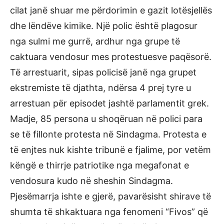
cilat janë shuar me përdorimin e gazit lotësjellës
dhe lëndëve kimike. Një polic është plagosur
nga sulmi me gurrë, ardhur nga grupe të
caktuara vendosur mes protestuesve paqësorë.
Të arrestuarit, sipas policisë janë nga grupet
ekstremiste të djathta, ndërsa 4 prej tyre u
arrestuan për episodet jashtë parlamentit grek.
Madje, 85 persona u shoqëruan në polici para
se të fillonte protesta në Sindagma. Protesta e
të enjtes nuk kishte tribunë e fjalime, por vetëm
këngë e thirrje patriotike nga megafonat e
vendosura kudo në sheshin Sindagma.
Pjesëmarrja ishte e gjerë, pavarësisht shirave të
shumta të shkaktuara nga fenomeni “Fivos” që