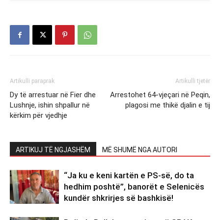
Artikulli paraprak
Artikulli tjetër
Dy të arrestuar në Fier dhe
Arrestohet 64-vjeçari në Peqin,
Lushnje, ishin shpallur në
plagosi me thikë djalin e tij
kërkim për vjedhje
ARTIKUJ TË NGJASHËM
MË SHUMË NGA AUTORI
“Ja ku e keni kartën e PS-së, do ta
hedhim poshtë”, banorët e Selenicës
kundër shkrirjes së bashkisë!