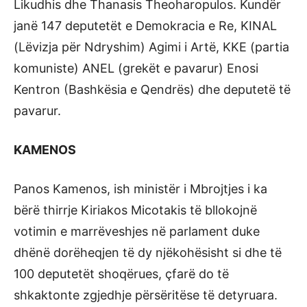
Likudhis dhe Thanasis Theoharopulos. Kundër
janë 147 deputetët e Demokracia e Re, KINAL
(Lëvizja për Ndryshim) Agimi i Artë, KKE (partia
komuniste) ANEL (grekët e pavarur) Enosi
Kentron (Bashkësia e Qendrës) dhe deputetë të
pavarur.
KAMENOS
Panos Kamenos, ish ministër i Mbrojtjes i ka
bërë thirrje Kiriakos Micotakis të bllokojnë
votimin e marrëveshjes në parlament duke
dhënë dorëheqjen të dy njëkohësisht si dhe të
100 deputetët shoqërues, çfarë do të
shkaktonte zgjedhje përsëritëse të detyruara.