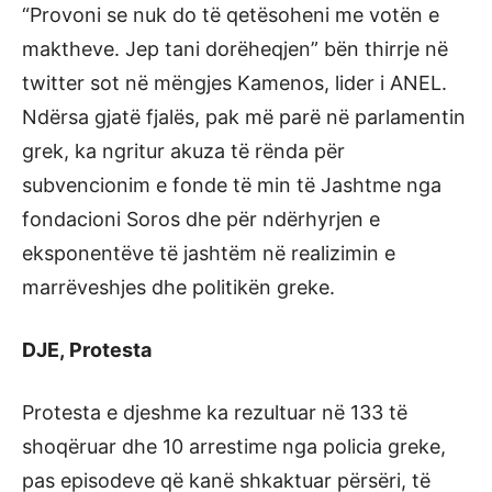
“Provoni se nuk do të qetësoheni me votën e
maktheve. Jep tani dorëheqjen” bën thirrje në
twitter sot në mëngjes Kamenos, lider i ANEL.
Ndërsa gjatë fjalës, pak më parë në parlamentin
grek, ka ngritur akuza të rënda për
subvencionim e fonde të min të Jashtme nga
fondacioni Soros dhe për ndërhyrjen e
eksponentëve të jashtëm në realizimin e
marrëveshjes dhe politikën greke.
DJE,
Protesta
Protesta e djeshme ka rezultuar në 133 të
shoqëruar dhe 10 arrestime nga policia greke,
pas episodeve që kanë shkaktuar përsëri, të