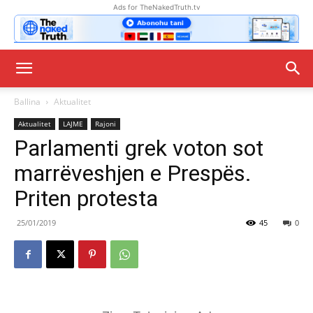
Ads for TheNakedTruth.tv
Ballina
Aktualitet
Aktualitet
LAJME
Rajoni
Parlamenti grek voton sot
marrëveshjen e Prespës.
Priten protesta
25/01/2019
45
0