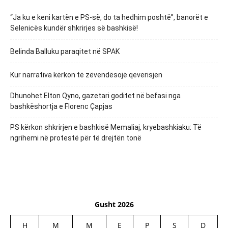
“Ja ku e keni kartën e PS-së, do ta hedhim poshtë”, banorët e
Selenicës kundër shkrirjes së bashkisë!
Belinda Balluku paraqitet në SPAK
Kur narrativa kërkon të zëvendësojë qeverisjen
Dhunohet Elton Qyno, gazetari goditet në befasi nga
bashkëshortja e Florenc Çapjas
PS kërkon shkrirjen e bashkisë Memaliaj, kryebashkiaku: Të
ngrihemi në protestë për të drejtën tonë
Gusht 2026
H
M
M
E
P
S
D