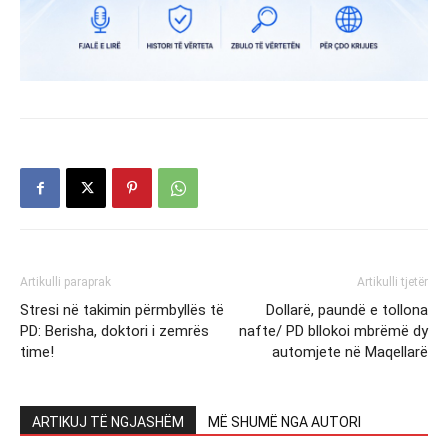
Artikulli paraprak
Artikulli tjetër
Stresi në takimin përmbyllës të
Dollarë, paundë e tollona
PD: Berisha, doktori i zemrës
nafte/ PD bllokoi mbrëmë dy
time!
automjete në Maqellarë
ARTIKUJ TË NGJASHËM
MË SHUMË NGA AUTORI