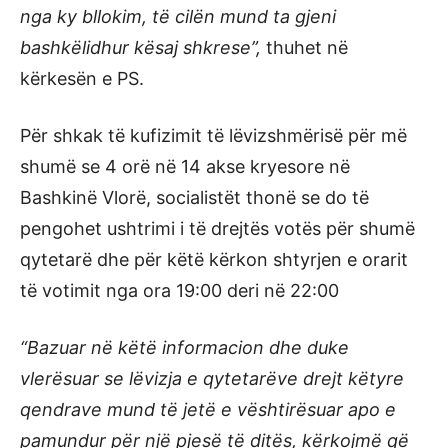
nga ky bllokim, të cilën mund ta gjeni
bashkëlidhur kësaj shkrese”,
thuhet në
kërkesën e PS.
Për shkak të kufizimit të lëvizshmërisë për më
shumë se 4 orë në 14 akse kryesore në
Bashkinë Vlorë, socialistët thonë se do të
pengohet ushtrimi i të drejtës votës për shumë
qytetarë dhe për këtë kërkon shtyrjen e orarit
të votimit nga ora 19:00 deri në 22:00
“Bazuar në këtë informacion dhe duke
vlerësuar se lëvizja e qytetarëve drejt këtyre
qendrave mund të jetë e vështirësuar apo e
pamundur për një pjesë të ditës, kërkojmë që