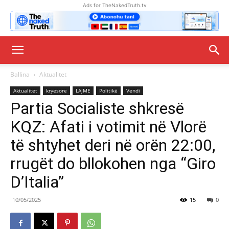
Ads for TheNakedTruth.tv
Ballina
Aktualitet
Aktualitet
kryesore
LAJME
Politikë
Vendi
Partia Socialiste shkresë
KQZ: Afati i votimit në Vlorë
të shtyhet deri në orën 22:00,
rrugët do bllokohen nga “Giro
D’Italia”
10/05/2025
15
0