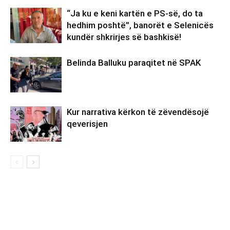
“Ja ku e keni kartën e PS-së, do ta
hedhim poshtë”, banorët e Selenicës
kundër shkrirjes së bashkisë!
Belinda Balluku paraqitet në SPAK
Kur narrativa kërkon të zëvendësojë
qeverisjen