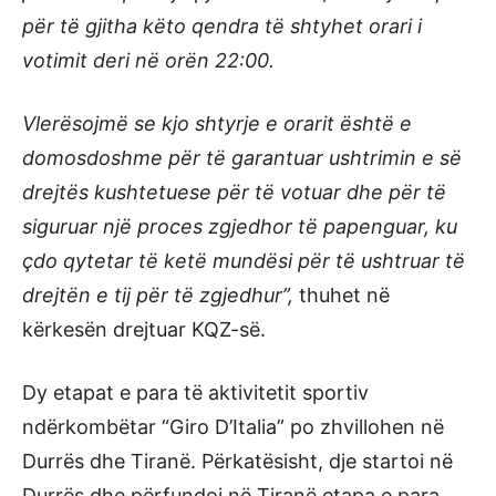
për të gjitha këto qendra të shtyhet orari i
votimit deri në orën 22:00.
Vlerësojmë se kjo shtyrje e orarit është e
domosdoshme për të garantuar ushtrimin e së
drejtës kushtetuese për të votuar dhe për të
siguruar një proces zgjedhor të papenguar, ku
çdo qytetar të ketë mundësi për të ushtruar të
drejtën e tij për të zgjedhur”,
thuhet në
kërkesën drejtuar KQZ-së.
Dy etapat e para të aktivitetit sportiv
ndërkombëtar “Giro D’Italia” po zhvillohen në
Durrës dhe Tiranë. Përkatësisht, dje startoi në
Durrës dhe përfundoi në Tiranë etapa e para,