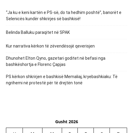
“Ja ku e keni kartën e PS-së, do ta hedhim poshtë”, banorët e
Selenicës kundër shkrirjes së bashkisë!
Belinda Balluku paraqitet në SPAK
Kur narrativa kërkon të zëvendësojë qeverisjen
Dhunohet Elton Qyno, gazetari goditet në befasi nga
bashkëshortja e Florenc Çapjas
PS kërkon shkrirjen e bashkisë Memaliaj, kryebashkiaku: Të
ngrihemi në protestë për të drejtën tonë
Gusht 2026