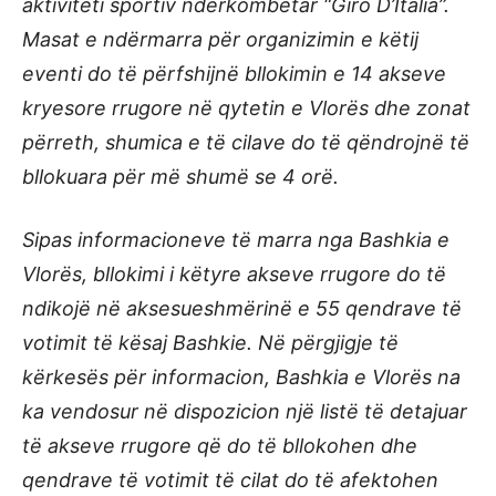
aktiviteti sportiv ndërkombëtar “Giro D’Italia”.
Masat e ndërmarra për organizimin e këtij
eventi do të përfshijnë bllokimin e 14 akseve
kryesore rrugore në qytetin e Vlorës dhe zonat
përreth, shumica e të cilave do të qëndrojnë të
bllokuara për më shumë se 4 orë.
Sipas informacioneve të marra nga Bashkia e
Vlorës, bllokimi i këtyre akseve rrugore do të
ndikojë në aksesueshmërinë e 55 qendrave të
votimit të kësaj Bashkie. Në përgjigje të
kërkesës për informacion, Bashkia e Vlorës na
ka vendosur në dispozicion një listë të detajuar
të akseve rrugore që do të bllokohen dhe
qendrave të votimit të cilat do të afektohen