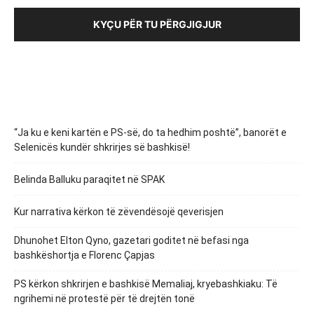
KYÇU PËR TU PËRGJIGJUR
“Ja ku e keni kartën e PS-së, do ta hedhim poshtë”, banorët e
Selenicës kundër shkrirjes së bashkisë!
Belinda Balluku paraqitet në SPAK
Kur narrativa kërkon të zëvendësojë qeverisjen
Dhunohet Elton Qyno, gazetari goditet në befasi nga
bashkëshortja e Florenc Çapjas
PS kërkon shkrirjen e bashkisë Memaliaj, kryebashkiaku: Të
ngrihemi në protestë për të drejtën tonë