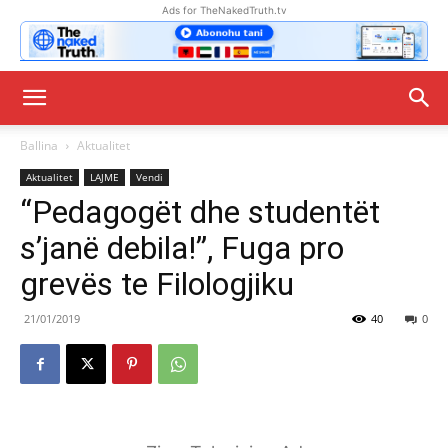
Ads for TheNakedTruth.tv
Ballina
Aktualitet
Aktualitet
LAJME
Vendi
“Pedagogët dhe studentët
s’janë debila!”, Fuga pro
grevës te Filologjiku
21/01/2019
40
0