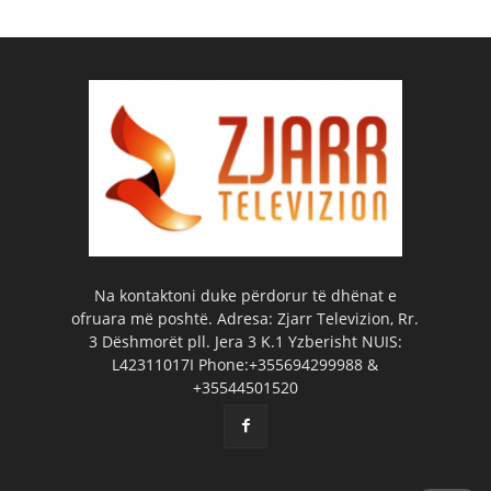
Na kontaktoni duke përdorur të dhënat e
ofruara më poshtë. Adresa: Zjarr Televizion, Rr.
3 Dëshmorët pll. Jera 3 K.1 Yzberisht NUIS:
L42311017I Phone:+355694299988 &
+35544501520