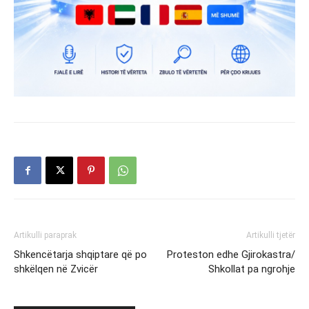
Artikulli paraprak
Artikulli tjetër
Shkencëtarja shqiptare që po
Proteston edhe Gjirokastra/
shkëlqen në Zvicër
Shkollat pa ngrohje