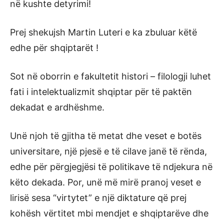
në kushte detyrimi!
Prej shekujsh Martin Luteri e ka zbuluar këtë
edhe për shqiptarët !
Sot në oborrin e fakultetit histori – filologji luhet
fati i intelektualizmit shqiptar për të paktën
dekadat e ardhëshme.
Unë njoh të gjitha të metat dhe veset e botës
universitare, një pjesë e të cilave janë të rënda,
edhe për përgjegjësi të politikave të ndjekura në
këto dekada. Por, unë më mirë pranoj veset e
lirisë sesa “virtytet” e një diktature që prej
kohësh vërtitet mbi mendjet e shqiptarëve dhe