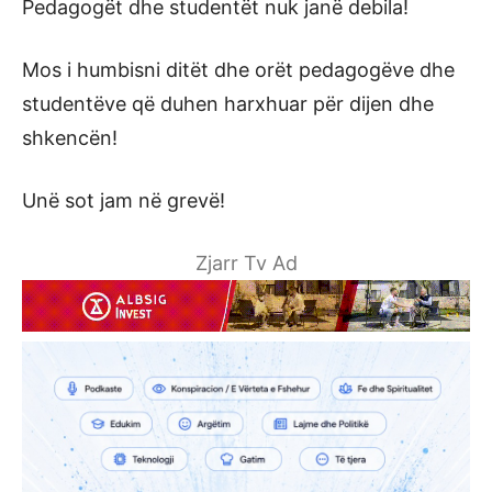
Pedagogët dhe studentët nuk janë debila!
Mos i humbisni ditët dhe orët pedagogëve dhe
studentëve që duhen harxhuar për dijen dhe
shkencën!
Unë sot jam në grevë!
Zjarr Tv Ad