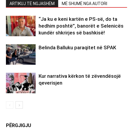
ARTIKUJ TË NGJASHËM
MË SHUMË NGA AUTORI
“Ja ku e keni kartën e PS-së, do ta
hedhim poshtë”, banorët e Selenicës
kundër shkrirjes së bashkisë!
Belinda Balluku paraqitet në SPAK
Kur narrativa kërkon të zëvendësojë
qeverisjen
PËRGJIGJU