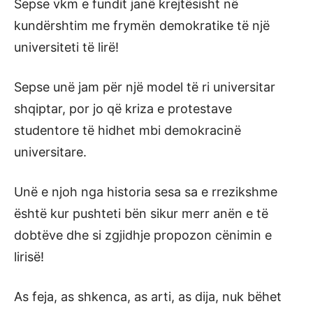
Sepse vkm e fundit janë krejtësisht në
kundërshtim me frymën demokratike të një
universiteti të lirë!
Sepse unë jam për një model të ri universitar
shqiptar, por jo që kriza e protestave
studentore të hidhet mbi demokracinë
universitare.
Unë e njoh nga historia sesa sa e rrezikshme
është kur pushteti bën sikur merr anën e të
dobtëve dhe si zgjidhje propozon cënimin e
lirisë!
As feja, as shkenca, as arti, as dija, nuk bëhet