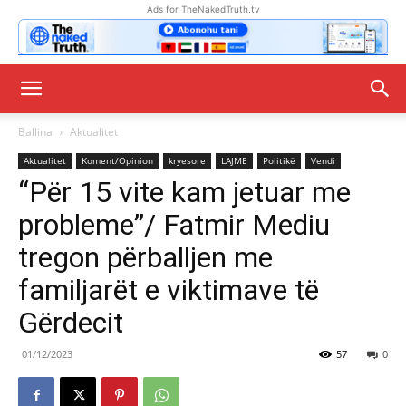
Ads for TheNakedTruth.tv
Ballina
Aktualitet
Aktualitet
Koment/Opinion
kryesore
LAJME
Politikë
Vendi
“Për 15 vite kam jetuar me
probleme”/ Fatmir Mediu
tregon përballjen me
familjarët e viktimave të
Gërdecit
01/12/2023
57
0