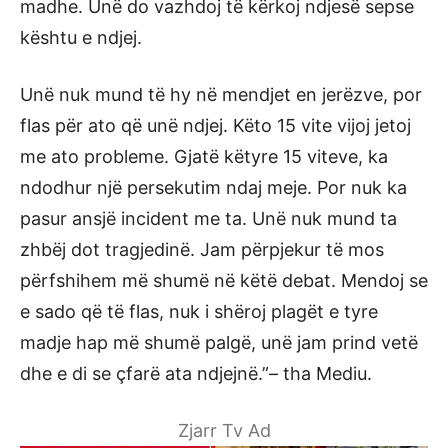
madhe. Unë do vazhdoj të kërkoj ndjesë sepse
kështu e ndjej.
Unë nuk mund të hy në mendjet en jerëzve, por
flas për ato që unë ndjej. Këto 15 vite vijoj jetoj
me ato probleme. Gjatë këtyre 15 viteve, ka
ndodhur një persekutim ndaj meje. Por nuk ka
pasur ansjë incident me ta. Unë nuk mund ta
zhbëj dot tragjedinë. Jam përpjekur të mos
përfshihem më shumë në këtë debat. Mendoj se
e sado që të flas, nuk i shëroj plagët e tyre
madje hap më shumë palgë, unë jam prind vetë
dhe e di se çfarë ata ndjejnë.”– tha Mediu.
Zjarr Tv Ad