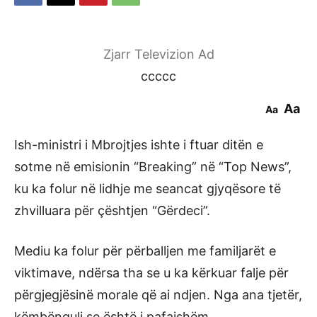
Zjarr Televizion Ad
ccccc
Aa
Aa
Ish-ministri i Mbrojtjes ishte i ftuar ditën e
sotme në emisionin “Breaking” në “Top News”,
ku ka folur në lidhje me seancat gjyqësore të
zhvilluara për çështjen “Gërdeci”.
Mediu ka folur për përballjen me familjarët e
viktimave, ndërsa tha se u ka kërkuar falje për
përgjegjësinë morale që ai ndjen. Nga ana tjetër,
këmbënguli se është i pafajshëm.