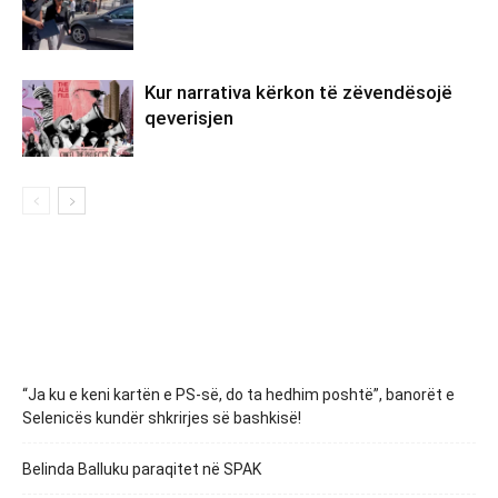
Kur narrativa kërkon të zëvendësojë
qeverisjen
“Ja ku e keni kartën e PS-së, do ta hedhim poshtë”, banorët e
Selenicës kundër shkrirjes së bashkisë!
Belinda Balluku paraqitet në SPAK