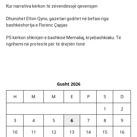
Kur narrativa kërkon të zëvendësojë qeverisjen
Dhunohet Elton Qyno, gazetari goditet në befasi nga
bashkëshortja e Florenc Çapjas
PS kërkon shkrirjen e bashkisë Memaliaj, kryebashkiaku: Të
ngrihemi në protestë për të drejtën tonë
Gusht 2026
H
M
M
E
P
S
D
1
2
3
4
5
6
7
8
9
10
11
12
13
14
15
16