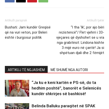
Artikulli paraprak
Artikulli tjetër
Bushati: Jam kundër Greqisë
“I tha ‘Ik’, por ajo bëri
që na vuri veton, por Beleri
rezistencë”/ Flet vjehrri i 33-
është i burgosur politik
vjeçares që dyshohet se u vra
nga grabitësit: Liridona kishte
3 mijë euro në çantë! Ja si
shpëtuan djali dhe 2 fëmijët
ARTIKUJ TË NGJASHËM
MË SHUMË NGA AUTORI
“Ja ku e keni kartën e PS-së, do ta
hedhim poshtë”, banorët e Selenicës
kundër shkrirjes së bashkisë!
Belinda Balluku paraqitet në SPAK