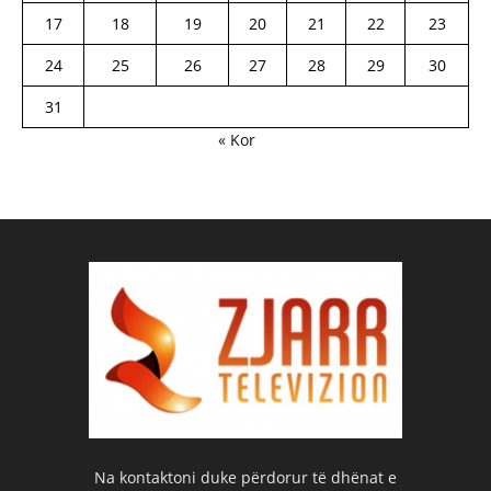
17
18
19
20
21
22
23
24
25
26
27
28
29
30
31
« Kor
Na kontaktoni duke përdorur të dhënat e