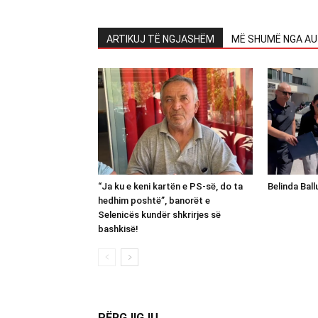
ARTIKUJ TË NGJASHËM
MË SHUMË NGA AU
“Ja ku e keni kartën e PS-së, do ta
Belinda Bal
hedhim poshtë”, banorët e
Selenicës kundër shkrirjes së
bashkisë!
PËRGJIGJU