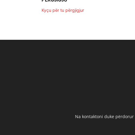
Kyçu për tu përgjigjur
Na kontaktoni duke përdorur t