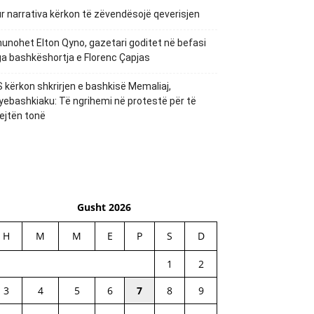
r narrativa kërkon të zëvendësojë qeverisjen
unohet Elton Qyno, gazetari goditet në befasi
a bashkëshortja e Florenc Çapjas
 kërkon shkrirjen e bashkisë Memaliaj,
yebashkiaku: Të ngrihemi në protestë për të
ejtën tonë
Gusht 2026
H
M
M
E
P
S
D
1
2
3
4
5
6
7
8
9