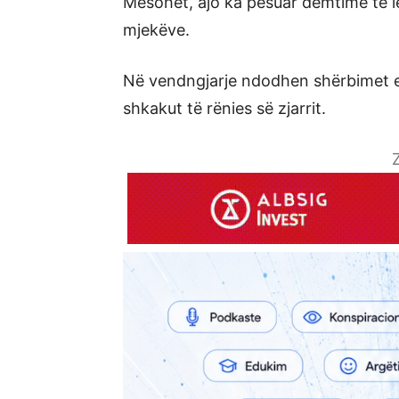
Mësohet, ajo ka pësuar dëmtime të l
mjekëve.
Në vendngjarje ndodhen shërbimet e 
shkakut të rënies së zjarrit.
Z