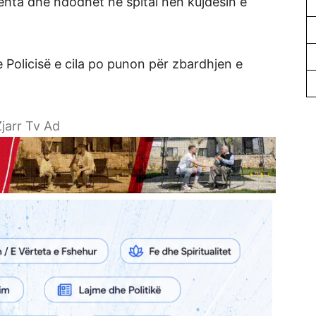
ehta dhe ndodhet në spital nën kujdesin e
Policisë e cila po punon për zbardhjen e
jarr Tv Ad