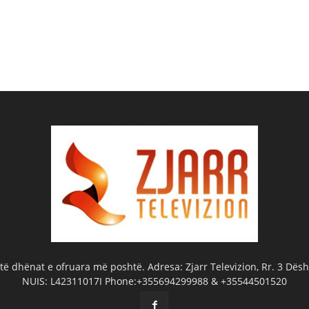
ë dhënat e ofruara më poshtë. Adresa: Zjarr Televizion, Rr. 3 Dëshm
NUIS: L42311017I Phone:+355694299988 & +35544501520