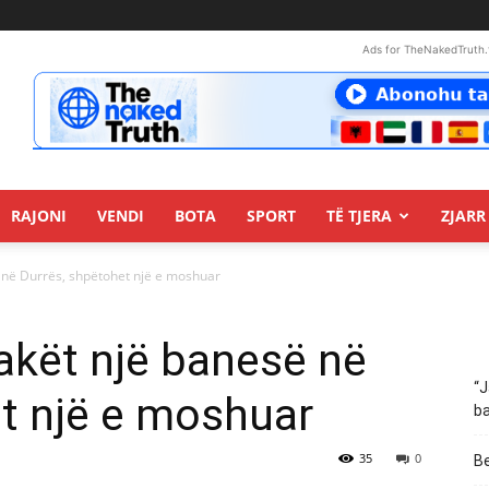
Ads for TheNakedTruth.
RAJONI
VENDI
BOTA
SPORT
TË TJERA
ZJARR 
ë në Durrës, shpëtohet një e moshuar
lakët një banesë në
“J
t një e moshuar
ba
35
0
Be