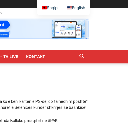
Shqip
English
tv
– TV LIVE
KONTAKT
a ku e keni kartën e PS-së, do ta hedhim poshtë”,
norët e Selenicës kundër shkrirjes së bashkisë!
linda Balluku paraqitet në SPAK