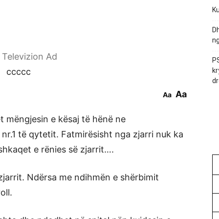
Ku
Dh
ng
r Televizion Ad
PS
ccccc
kr
dr
Aa
Aa
t mëngjesin e kësaj të hënë ne
r.1 të qytetit. Fatmirësisht nga zjarri nuk ka
hkaqet e rënies së zjarrit….
zjarrit. Ndërsa me ndihmën e shërbimit
oll.