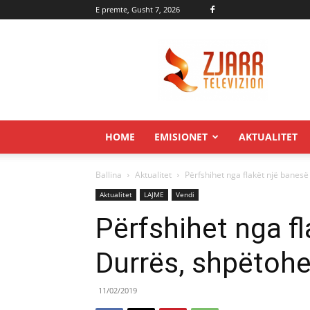
E premte, Gusht 7, 2026
Zjarr.tv
HOME
EMISIONET
AKTUALITET
Ballina
Aktualitet
Përfshihet nga flakët një banes
Aktualitet
LAJME
Vendi
Përfshihet nga f
Durrës, shpëtohe
11/02/2019