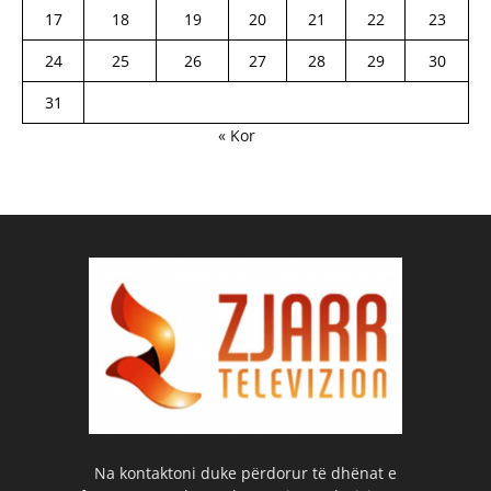
17
18
19
20
21
22
23
24
25
26
27
28
29
30
31
« Kor
Na kontaktoni duke përdorur të dhënat e