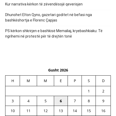
Kur narrativa kërkon të zëvendësojë qeverisjen
Dhunohet Elton Qyno, gazetari goditet në befasi nga
bashkëshortja e Florenc Çapjas
PS kërkon shkrirjen e bashkisë Memaliaj, kryebashkiaku: Të
ngrihemi në protestë për të drejtën tonë
Gusht 2026
H
M
M
E
P
S
D
1
2
3
4
5
6
7
8
9
10
11
12
13
14
15
16