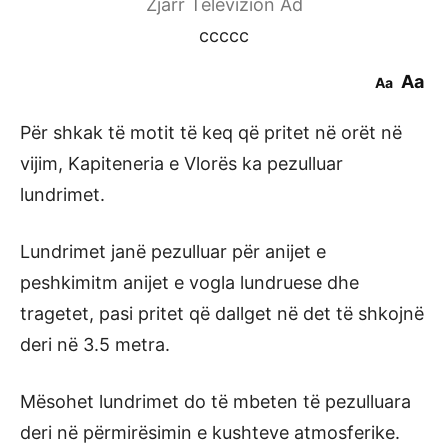
Zjarr Televizion Ad
ccccc
Aa
Aa
Për shkak të motit të keq që pritet në orët në
vijim, Kapiteneria e Vlorës ka pezulluar
lundrimet.
Lundrimet janë pezulluar për anijet e
peshkimitm anijet e vogla lundruese dhe
tragetet, pasi pritet që dallget në det të shkojnë
deri në 3.5 metra.
Mësohet lundrimet do të mbeten të pezulluara
deri në përmirësimin e kushteve atmosferike.