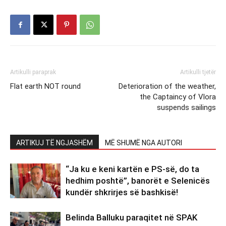
Artikulli paraprak
Artikulli tjetër
Flat earth NOT round
Deterioration of the weather,
the Captaincy of Vlora
suspends sailings
ARTIKUJ TË NGJASHËM
MË SHUMË NGA AUTORI
“Ja ku e keni kartën e PS-së, do ta
hedhim poshtë”, banorët e Selenicës
kundër shkrirjes së bashkisë!
Belinda Balluku paraqitet në SPAK