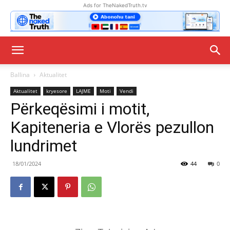
Ads for TheNakedTruth.tv
Ballina
Aktualitet
Aktualitet
kryesore
LAJME
Moti
Vendi
Përkeqësimi i motit,
Kapiteneria e Vlorës pezullon
lundrimet
18/01/2024
44
0