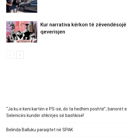
Kur narrativa kërkon të zëvendësojë
qeverisjen
“Ja ku e keni kartën e PS-së, do ta hedhim poshtë”, banorët e
Selenicës kundër shkrirjes së bashkisë!
Belinda Balluku paraqitet në SPAK