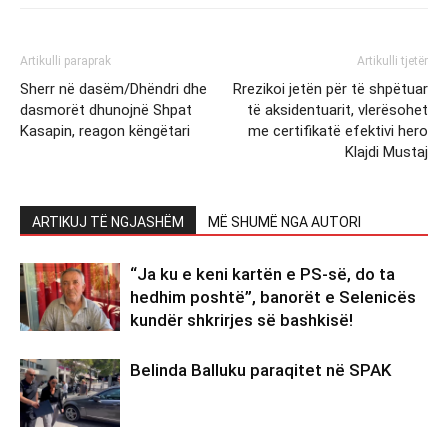
Artikulli paraprak
Artikulli tjetër
Sherr në dasëm/Dhëndri dhe
Rrezikoi jetën për të shpëtuar
dasmorët dhunojnë Shpat
të aksidentuarit, vlerësohet
Kasapin, reagon këngëtari
me certifikatë efektivi hero
Klajdi Mustaj
ARTIKUJ TË NGJASHËM
MË SHUMË NGA AUTORI
“Ja ku e keni kartën e PS-së, do ta
hedhim poshtë”, banorët e Selenicës
kundër shkrirjes së bashkisë!
Belinda Balluku paraqitet në SPAK