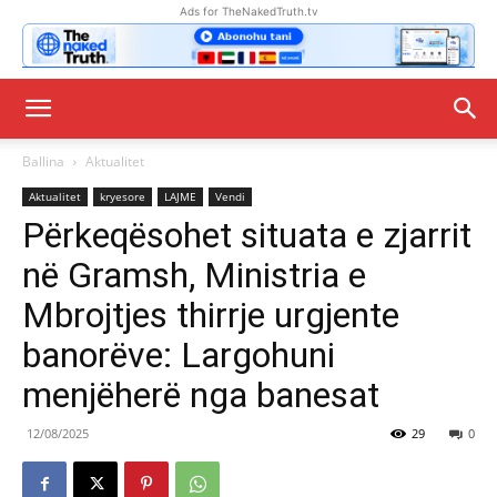
Ads for TheNakedTruth.tv
Ballina
Aktualitet
Aktualitet
kryesore
LAJME
Vendi
Përkeqësohet situata e zjarrit
në Gramsh, Ministria e
Mbrojtjes thirrje urgjente
banorëve: Largohuni
menjëherë nga banesat
12/08/2025
29
0