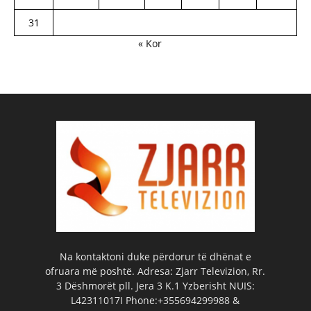
31
« Kor
Na kontaktoni duke përdorur të dhënat e
ofruara më poshtë. Adresa: Zjarr Televizion, Rr.
3 Dëshmorët pll. Jera 3 K.1 Yzberisht NUIS:
L42311017I Phone:+355694299988 &