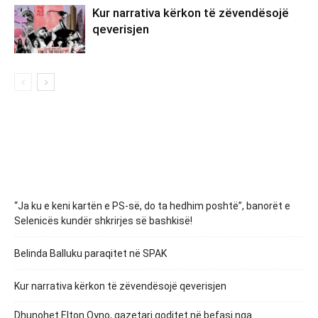
Kur narrativa kërkon të zëvendësojë
qeverisjen
“Ja ku e keni kartën e PS-së, do ta hedhim poshtë”, banorët e
Selenicës kundër shkrirjes së bashkisë!
Belinda Balluku paraqitet në SPAK
Kur narrativa kërkon të zëvendësojë qeverisjen
Dhunohet Elton Qyno, gazetari goditet në befasi nga