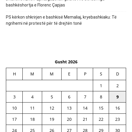
bashkëshortja e Florenc Çapjas
PS kërkon shkrirjen e bashkisë Memaliaj, kryebashkiaku: Të
ngrihemi në protestë për të drejtën tonë
Gusht 2026
H
M
M
E
P
S
D
1
2
3
4
5
6
7
8
9
10
11
12
13
14
15
16
17
18
19
20
21
22
23
24
25
26
27
28
29
30