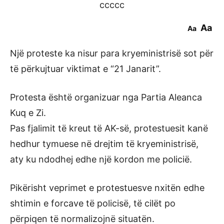
ccccc
Aa
Aa
Një proteste ka nisur para kryeministrisë sot për
të përkujtuar viktimat e “21 Janarit”.
Protesta është organizuar nga Partia Aleanca
Kuq e Zi.
Pas fjalimit të kreut të AK-së, protestuesit kanë
hedhur tymuese në drejtim të kryeministrisë,
aty ku ndodhej edhe një kordon me policië.
Pikërisht veprimet e protestuesve nxitën edhe
shtimin e forcave të policisë, të cilët po
përpiqen të normalizojnë situatën.