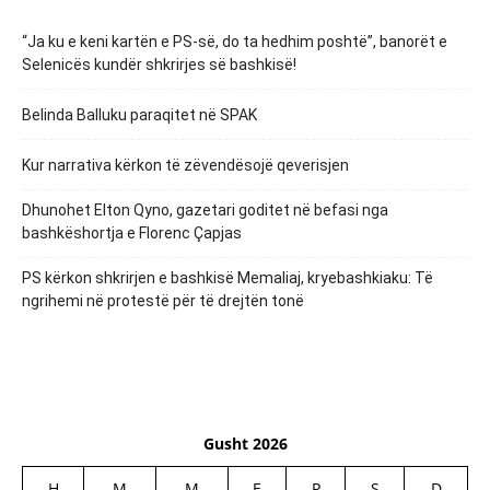
“Ja ku e keni kartën e PS-së, do ta hedhim poshtë”, banorët e
Selenicës kundër shkrirjes së bashkisë!
Belinda Balluku paraqitet në SPAK
Kur narrativa kërkon të zëvendësojë qeverisjen
Dhunohet Elton Qyno, gazetari goditet në befasi nga
bashkëshortja e Florenc Çapjas
PS kërkon shkrirjen e bashkisë Memaliaj, kryebashkiaku: Të
ngrihemi në protestë për të drejtën tonë
Gusht 2026
H
M
M
E
P
S
D