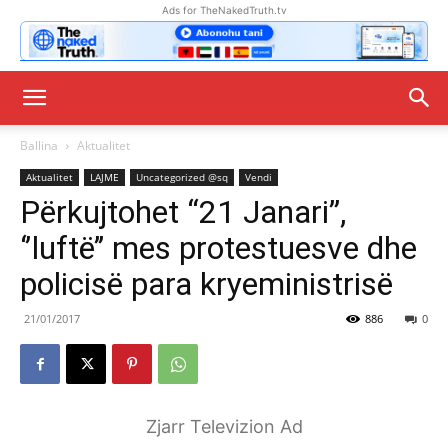
Ads for TheNakedTruth.tv
Ballina
Aktualitet
Aktualitet
LAJME
Uncategorized @sq
Vendi
Përkujtohet “21 Janari”,
‘’luftë’’ mes protestuesve dhe
policisë para kryeministrisë
21/01/2017
886
0
Zjarr Televizion Ad