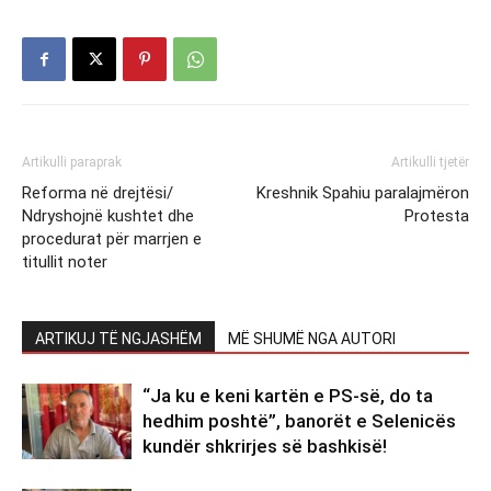
Artikulli paraprak
Artikulli tjetër
Reforma në drejtësi/
Kreshnik Spahiu paralajmëron
Ndryshojnë kushtet dhe
Protesta
procedurat për marrjen e
titullit noter
ARTIKUJ TË NGJASHËM
MË SHUMË NGA AUTORI
“Ja ku e keni kartën e PS-së, do ta
hedhim poshtë”, banorët e Selenicës
kundër shkrirjes së bashkisë!