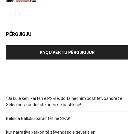
PËRGJIGJU
KYÇU PËR TU PËRGJIGJUR
“Ja ku e keni kartën e PS-së, do ta hedhim poshtë”, banorët e
Selenicës kundër shkrirjes së bashkisë!
Belinda Balluku paraqitet në SPAK
Kur narrativa kërkon të zëvendësojë qeverisjen