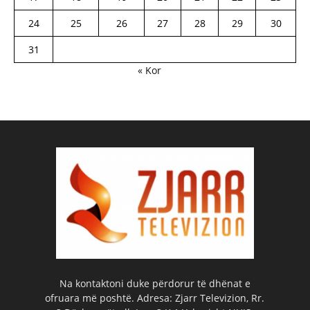
24
25
26
27
28
29
30
31
« Kor
Na kontaktoni duke përdorur të dhënat e
ofruara më poshtë. Adresa: Zjarr Televizion, Rr.