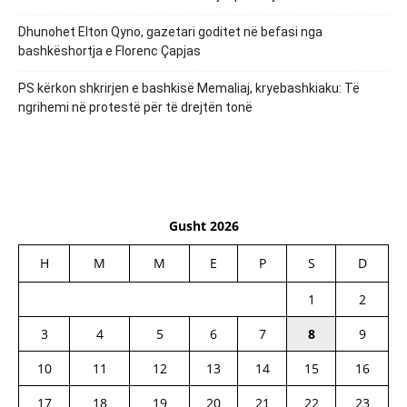
Dhunohet Elton Qyno, gazetari goditet në befasi nga
bashkëshortja e Florenc Çapjas
PS kërkon shkrirjen e bashkisë Memaliaj, kryebashkiaku: Të
ngrihemi në protestë për të drejtën tonë
Gusht 2026
H
M
M
E
P
S
D
1
2
3
4
5
6
7
8
9
10
11
12
13
14
15
16
17
18
19
20
21
22
23