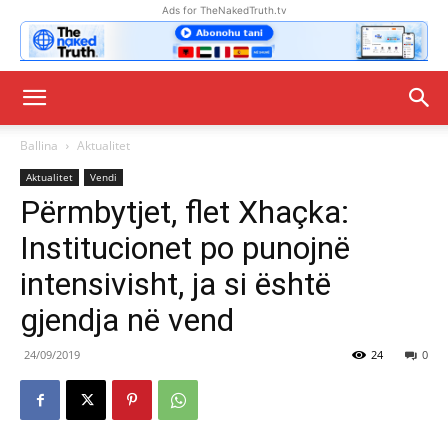
Ads for TheNakedTruth.tv
Ballina
Aktualitet
Aktualitet
Vendi
Përmbytjet, flet Xhaçka:
Institucionet po punojnë
intensivisht, ja si është
gjendja në vend
24/09/2019
24
0