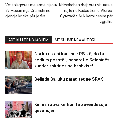
Vetëplagoset me armë gjahu/
Ndryshohen drejtorët situata e
79-vjeçari nga Gramshi në
njëjtë në Kadastrën e Vlorës.
gjendje kritike për jetën
Qytetarët: Nuk kemi besim për
zgjidhje
ARTIKUJ TË NGJASHËM
MË SHUMË NGA AUTORI
“Ja ku e keni kartën e PS-së, do ta
hedhim poshtë”, banorët e Selenicës
kundër shkrirjes së bashkisë!
Belinda Balluku paraqitet në SPAK
Kur narrativa kërkon të zëvendësojë
qeverisjen