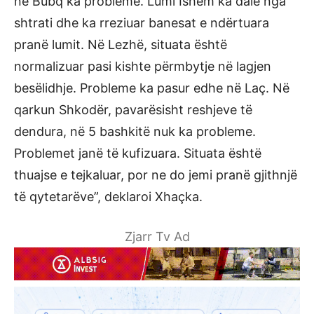
në Bubq ka probleme. Lumi Ishëm ka dalë nga
shtrati dhe ka rreziuar banesat e ndërtuara
pranë lumit. Në Lezhë, situata është
normalizuar pasi kishte përmbytje në lagjen
besëlidhje. Probleme ka pasur edhe në Laç. Në
qarkun Shkodër, pavarësisht reshjeve të
dendura, në 5 bashkitë nuk ka probleme.
Problemet janë të kufizuara. Situata është
thuajse e tejkaluar, por ne do jemi pranë gjithnjë
të qytetarëve”, deklaroi Xhaçka.
Zjarr Tv Ad