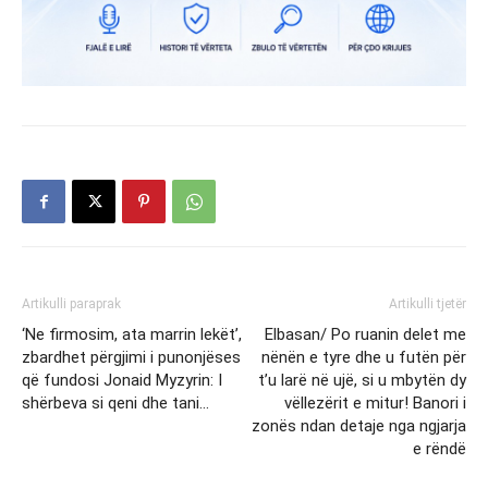
Artikulli paraprak
Artikulli tjetër
‘Ne firmosim, ata marrin lekët’,
Elbasan/ Po ruanin delet me
zbardhet përgjimi i punonjëses
nënën e tyre dhe u futën për
që fundosi Jonaid Myzyrin: I
t’u larë në ujë, si u mbytën dy
shërbeva si qeni dhe tani…
vëllezërit e mitur! Banori i
zonës ndan detaje nga ngjarja
e rëndë