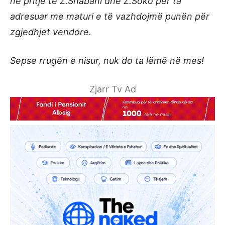
në pritje të Z.Shabani dhe Z.Soko për ta
adresuar me maturi e të vazhdojmë punën për
zgjedhjet vendore.
Sepse rrugën e nisur, nuk do ta lëmë në mes!
Zjarr Tv Ad