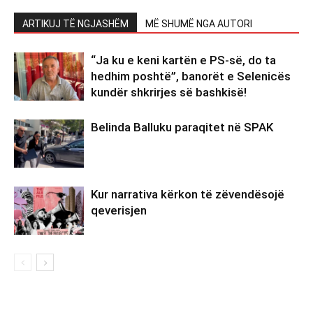
ARTIKUJ TË NGJASHËM
MË SHUMË NGA AUTORI
“Ja ku e keni kartën e PS-së, do ta
hedhim poshtë”, banorët e Selenicës
kundër shkrirjes së bashkisë!
Belinda Balluku paraqitet në SPAK
Kur narrativa kërkon të zëvendësojë
qeverisjen