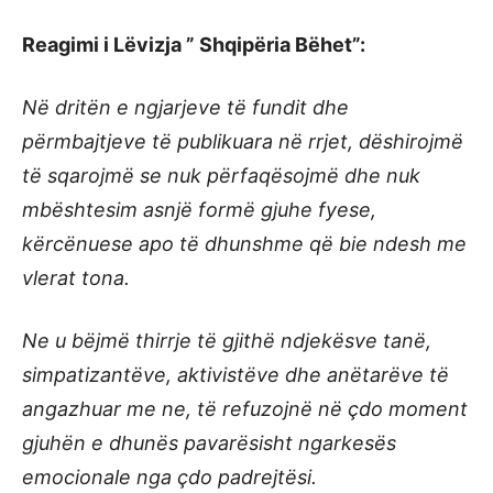
Reagimi i Lëvizja ” Shqipëria Bëhet”:
Në dritën e ngjarjeve të fundit dhe
përmbajtjeve të publikuara në rrjet, dëshirojmë
të sqarojmë se nuk përfaqësojmë dhe nuk
mbështesim asnjë formë gjuhe fyese,
kërcënuese apo të dhunshme që bie ndesh me
vlerat tona.
Ne u bëjmë thirrje të gjithë ndjekësve tanë,
simpatizantëve, aktivistëve dhe anëtarëve të
angazhuar me ne, të refuzojnë në çdo moment
gjuhën e dhunës pavarësisht ngarkesës
emocionale nga çdo padrejtësi.