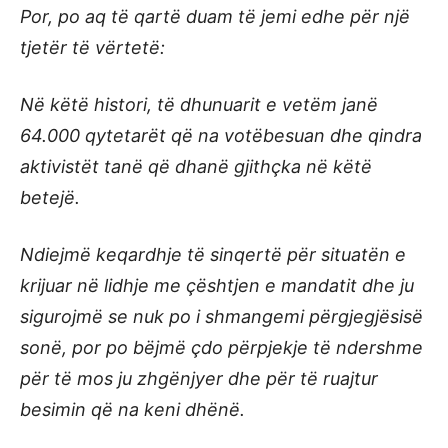
Por, po aq të qartë duam të jemi edhe për një
tjetër të vërtetë:
Në këtë histori, të dhunuarit e vetëm janë
64.000 qytetarët që na votëbesuan dhe qindra
aktivistët tanë që dhanë gjithçka në këtë
betejë.
Ndiejmë keqardhje të sinqertë për situatën e
krijuar në lidhje me çështjen e mandatit dhe ju
sigurojmë se nuk po i shmangemi përgjegjësisë
sonë, por po bëjmë çdo përpjekje të ndershme
për të mos ju zhgënjyer dhe për të ruajtur
besimin që na keni dhënë.