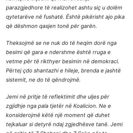
parazgjedhore të realizohet ashtu siç u dolëm
qytetarëve në fushatë. Është pikërisht ajo pika
që dëshmon qasjen tonë për garën.
Theksojmë se ne nuk do të heqim dorë nga
besimi që gara e ndershme është rruga e
vetme për të rikthyer besimin në demokraci.
Përtej çdo shantazhi e hileje, brenda e jashtë
sistemit, ne do të qëndrojmë.
Jemi në pritje të reflektimit dhe uljes për
zgjidhje nga pala tjetër në Koalicion. Ne e
konsiderojmë këtë një moment që duhet
tejkaluar si detyrë ndaj zgjedhësve tanë. Jemi