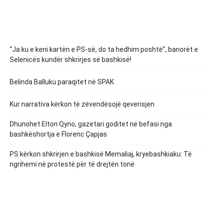
“Ja ku e keni kartën e PS-së, do ta hedhim poshtë”, banorët e
Selenicës kundër shkrirjes së bashkisë!
Belinda Balluku paraqitet në SPAK
Kur narrativa kërkon të zëvendësojë qeverisjen
Dhunohet Elton Qyno, gazetari goditet në befasi nga
bashkëshortja e Florenc Çapjas
PS kërkon shkrirjen e bashkisë Memaliaj, kryebashkiaku: Të
ngrihemi në protestë për të drejtën tonë