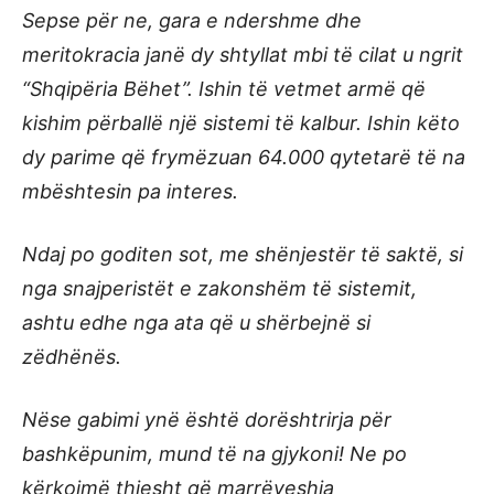
Sepse për ne, gara e ndershme dhe
meritokracia janë dy shtyllat mbi të cilat u ngrit
“Shqipëria Bëhet”. Ishin të vetmet armë që
kishim përballë një sistemi të kalbur. Ishin këto
dy parime që frymëzuan 64.000 qytetarë të na
mbështesin pa interes.
Ndaj po goditen sot, me shënjestër të saktë, si
nga snajperistët e zakonshëm të sistemit,
ashtu edhe nga ata që u shërbejnë si
zëdhënës.
Nëse gabimi ynë është dorështrirja për
bashkëpunim, mund të na gjykoni! Ne po
kërkojmë thjesht që marrëveshja