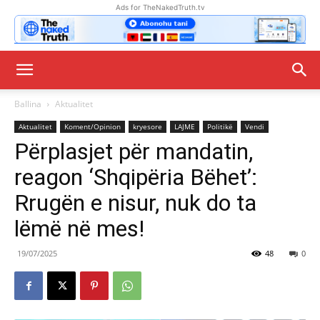
Ads for TheNakedTruth.tv
Ballina
Aktualitet
Aktualitet
Koment/Opinion
kryesore
LAJME
Politikë
Vendi
Përplasjet për mandatin,
reagon ‘Shqipëria Bëhet’:
Rrugën e nisur, nuk do ta
lëmë në mes!
19/07/2025
48
0