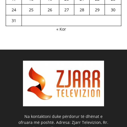
24
25
26
27
28
29
30
31
« Kor
Na kontaktoni duke përdorur të dhënat e
ofruara më poshtë. Adresa: Zjarr Televizion, Rr.