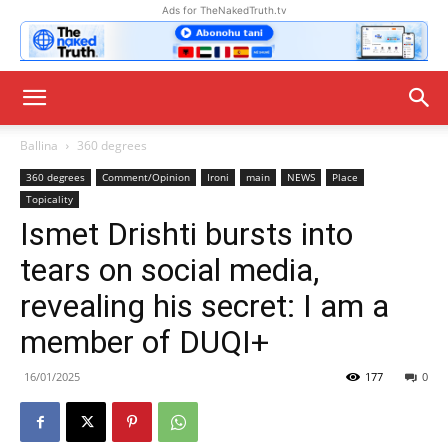
Ads for TheNakedTruth.tv
Ballina
360 degrees
360 degrees
Comment/Opinion
Ironi
main
NEWS
Place
Topicality
Ismet Drishti bursts into
tears on social media,
revealing his secret: I am a
member of DUQI+
16/01/2025
177
0