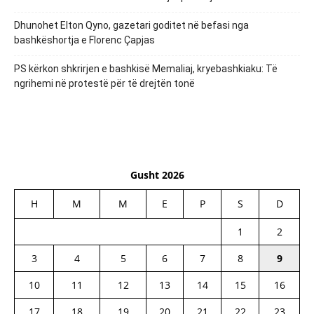
Dhunohet Elton Qyno, gazetari goditet në befasi nga
bashkëshortja e Florenc Çapjas
PS kërkon shkrirjen e bashkisë Memaliaj, kryebashkiaku: Të
ngrihemi në protestë për të drejtën tonë
Gusht 2026
H
M
M
E
P
S
D
1
2
3
4
5
6
7
8
9
10
11
12
13
14
15
16
17
18
19
20
21
22
23