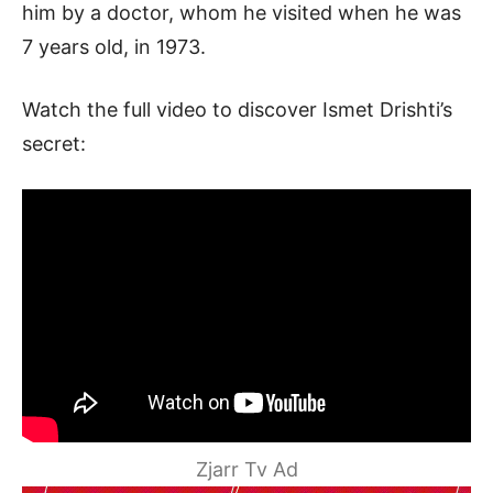
him by a doctor, whom he visited when he was
7 years old, in 1973.
Watch the full video to discover Ismet Drishti’s
secret:
Zjarr Tv Ad