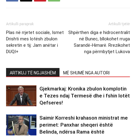
Artikulli paraprak
Artikulli tjetër
Plas në rrjetet sociale, Ismet
Shpërthen diga e hidrocentralit
Drishti mes lotësh zbulon
në Bunec, bllokohet rruga
sekretin e tij: Jam anëtar i
Sarandë-Himarë. Rrezikohet
DUQI+
nga përmbytjet Lukova
ARTIKUJ TË NGJASHËM
MË SHUMË NGA AUTORI
Gjekmarkaj: Kronika zbulon komplotin
e Tezes ndaj Termesë dhe i fshin lotët
Qefseres!
Saimir Korreshi krahason ministrat me
perimet: Panxhar sheqeri është
Belinda, ndërsa Rama është