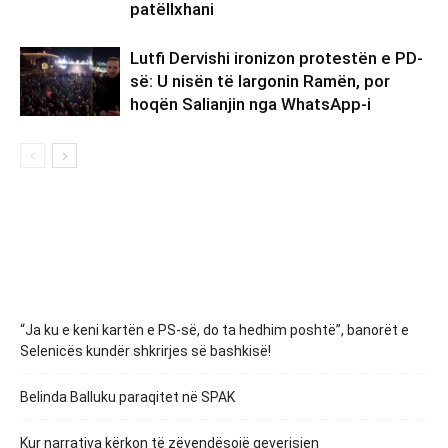
patëllxhani
Lutfi Dervishi ironizon protestën e PD-
së: U nisën të largonin Ramën, por
hoqën Salianjin nga WhatsApp-i
“Ja ku e keni kartën e PS-së, do ta hedhim poshtë”, banorët e
Selenicës kundër shkrirjes së bashkisë!
Belinda Balluku paraqitet në SPAK
Kur narrativa kërkon të zëvendësojë qeverisjen