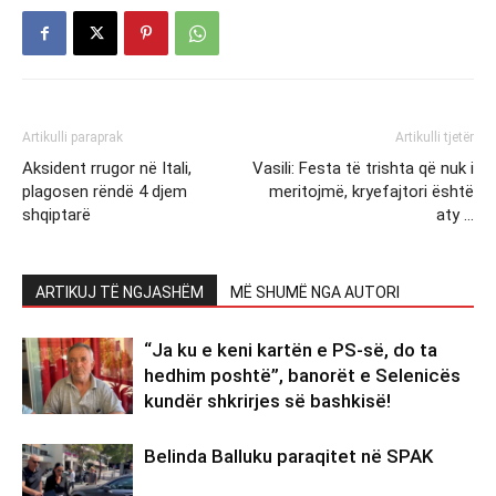
Artikulli paraprak
Artikulli tjetër
Aksident rrugor në Itali,
Vasili: Festa të trishta që nuk i
plagosen rëndë 4 djem
meritojmë, kryefajtori është
shqiptarë
aty …
ARTIKUJ TË NGJASHËM
MË SHUMË NGA AUTORI
“Ja ku e keni kartën e PS-së, do ta
hedhim poshtë”, banorët e Selenicës
kundër shkrirjes së bashkisë!
Belinda Balluku paraqitet në SPAK