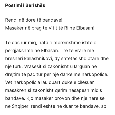
Postimi i Berishës
Rendi në dore të bandave!
Masakër në prag te Vitit të Ri ne Elbasan!
Te dashur miq, nata e mbremshme ishte e
pergjakshme ne Elbasan. Tre te vrare me
bresheri kallashnikovi, dy shtetas shqiptare dhe
nje turk. Vrasesit si zakonisht u larguan ne
drejtim te paditur per nje darke me narkopolice.
Vet narkopolicia lau duart duke e cilesuar
masakren si zakonisht qerim hesapesh midis
bandave. Kjo masaker provon dhe nje here se
ne Shqiperi rendi eshte ne duar te bandave. sb