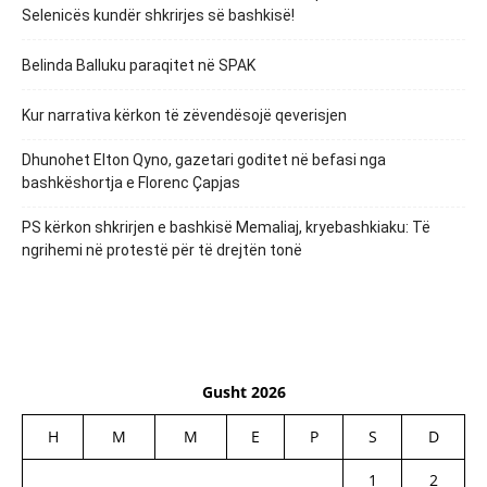
Selenicës kundër shkrirjes së bashkisë!
Belinda Balluku paraqitet në SPAK
Kur narrativa kërkon të zëvendësojë qeverisjen
Dhunohet Elton Qyno, gazetari goditet në befasi nga
bashkëshortja e Florenc Çapjas
PS kërkon shkrirjen e bashkisë Memaliaj, kryebashkiaku: Të
ngrihemi në protestë për të drejtën tonë
Gusht 2026
H
M
M
E
P
S
D
1
2