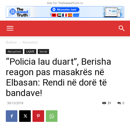
Ads for TheNakedTruth.tv
Ballina
Aktualitet
Aktualitet
LAJME
Vendi
“Policia lau duart”, Berisha
reagon pas masakrës në
Elbasan: Rendi në dorë të
bandave!
30/12/2018
31
0