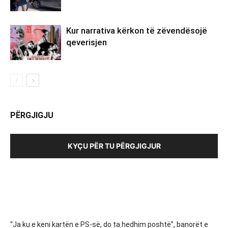
Kur narrativa kërkon të zëvendësojë
qeverisjen
PËRGJIGJU
KYÇU PËR TU PËRGJIGJUR
“Ja ku e keni kartën e PS-së, do ta hedhim poshtë”, banorët e