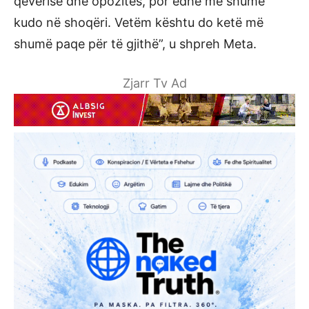
qeverisë dhe opozitës, por edhe më shumë
kudo në shoqëri. Vetëm kështu do ketë më
shumë paqe për të gjithë”, u shpreh Meta.
Zjarr Tv Ad