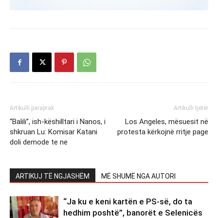
Artikulli paraprak
Artikulli tjetër
“Balili”, ish-këshilltari i Nanos, i
Los Angeles, mësuesit në
shkruan Lu: Komisar Katani
protesta kërkojnë rritje page
doli demode te ne
ARTIKUJ TË NGJASHËM
MË SHUMË NGA AUTORI
“Ja ku e keni kartën e PS-së, do ta
hedhim poshtë”, banorët e Selenicës