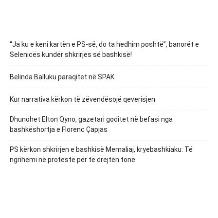
“Ja ku e keni kartën e PS-së, do ta hedhim poshtë”, banorët e
Selenicës kundër shkrirjes së bashkisë!
Belinda Balluku paraqitet në SPAK
Kur narrativa kërkon të zëvendësojë qeverisjen
Dhunohet Elton Qyno, gazetari goditet në befasi nga
bashkëshortja e Florenc Çapjas
PS kërkon shkrirjen e bashkisë Memaliaj, kryebashkiaku: Të
ngrihemi në protestë për të drejtën tonë