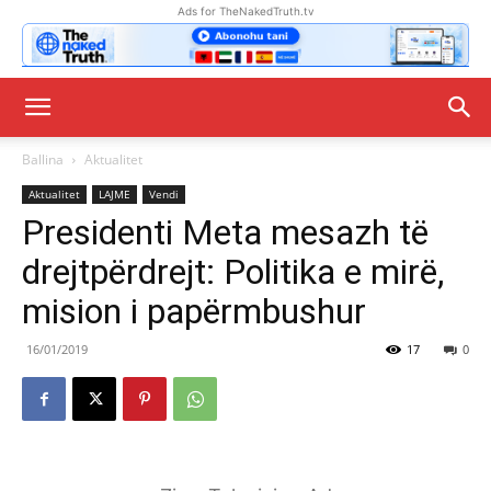
Ads for TheNakedTruth.tv
Ballina
Aktualitet
Aktualitet
LAJME
Vendi
Presidenti Meta mesazh të
drejtpërdrejt: Politika e mirë,
mision i papërmbushur
16/01/2019
17
0