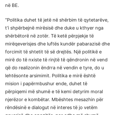
në BE.
“Politika duhet të jetë në shërbim të qytetarëve,
t’i shpërbejnë mirësisë dhe duke u kthyer nga
shërbëtorë në zotër. Të ketë përpjekje të
mirëqeverisjes dhe luftës kundër pabarazisë dhe
forcimit të shtetit të së drejtës. Një politikë e
mirë do të nxiste të rinjtë të qëndronin në vend
që do realizonin ëndrra në vendin e tyre, do u
lehtësonte arsimimit. Politika e mirë është
mision i papërmbushur ende, duhet të
përpiqemi më shumë e të kemi detyrim moral
njerëzor e kombëtar. Mbështes mesazhin për
rëndësinë e dialogut në interes të jo vetëm