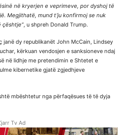
ësinë në kryerjen e veprimeve, por dyshoj të
jë. Megjithatë, mund t’ju konfirmoj se nuk
 çështje”
, u shpreh Donald Trump.
iç janë dy republikanët John McCain, Lindsey
char, kërkuan vendosjen e sanksioneve ndaj
isë në lidhje me pretendimin e Shtetet e
lme kibernetike gjatë zgjedhjeve
shtë mbështetur nga përfaqësues të të dyja
jarr Tv Ad