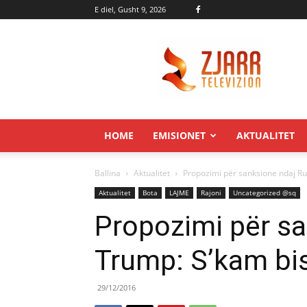
E diel, Gusht 9, 2026
Zjarr.tv
HOME
EMISIONET
AKTUALITET
Ballina
Aktualitet
Propozimi për sanksione ndaj R
Aktualitet
Bota
LAJME
Rajoni
Uncategorized @sq
Propozimi për sa
Trump: S’kam bi
29/12/2016