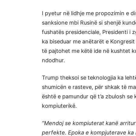
I pyetur në lidhje me propozimin e 
sanksione mbi Rusinë si shenjë kundë
fushatës presidenciale, Presidenti 
ka biseduar me anëtarët e Kongresit
të pajtohet me këtë ide në kushtet k
ndodhur.
Trump theksoi se teknologjia ka leht
shumicën e rasteve, për shkak të ma
është e pamundur që t’a zbulosh se 
kompiuterikë.
“Mendoj se kompiuterat kanë arritur
perfekte. Epoka e kompjuterave ka kr