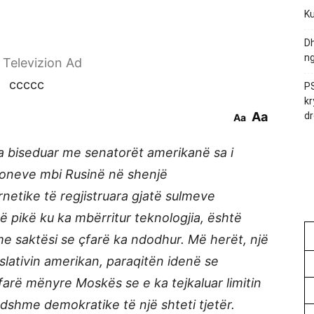
Ku
Dh
ng
r Televizion Ad
ccccc
PS
kr
Aa
dr
Aa
a biseduar me senatorët amerikanë sa i
ioneve mbi Rusinë në shenjë
netike të regjistruara gjatë sulmeve
ë pikë ku ka mbërritur teknologjia, është
e saktësi se çfarë ka ndodhur. Më herët, një
slativin amerikan, paraqitën idenë se
 farë mënyre Moskës se e ka tejkaluar limitin
dshme demokratike të një shteti tjetër.