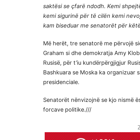
saktësi se çfarë ndodh. Kemi shpejt
kemi sigurinë për të cilën kemi nevo
kam biseduar me senatorët për këtë
Më herët, tre senatorë me përvojë s
Graham si dhe demokratja Amy Klobu
Rusisë, për t’iu kundërpërgjigjur Rus
Bashkuara se Moska ka organizuar su
presidenciale.
Senatorët nënvizojnë se kjo nismë ë
forcave politike.///
Z