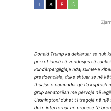
Zjar
Donald Trump ka deklaruar se nuk k
përket idesë së vendosjes së sanks
kundërpërgjigjeje ndaj sulmeve kiber
presidenciale, duke shtuar se në kët
thuajse e pamundur që t’a kuptosh m
grup senatorësh me përvojë në legji
Uashingtoni duhet t’i tregojë në një
duke interferuar në procese të bren