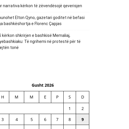
r narrativa kërkon të zëvendësojë qeverisjen
unohet Elton Qyno, gazetari goditet në befasi
a bashkëshortja e Florenc Çapjas
 kërkon shkrirjen e bashkisë Memaliaj,
yebashkiaku: Të ngrihemi në protestë për të
ejtën tonë
Gusht 2026
H
M
M
E
P
S
D
1
2
3
4
5
6
7
8
9