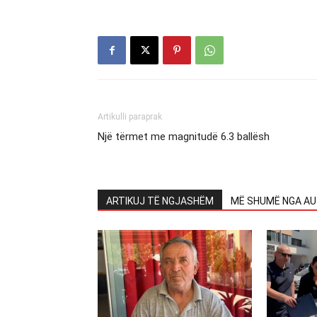
Artikulli paraprak
Një tërmet me magnitudë 6.3 ballësh
ARTIKUJ TË NGJASHËM
MË SHUMË NGA AU