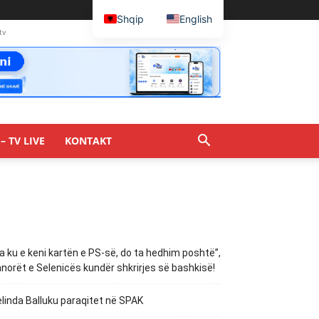
Shqip
English
tv
– TV LIVE
KONTAKT
a ku e keni kartën e PS-së, do ta hedhim poshtë”,
norët e Selenicës kundër shkrirjes së bashkisë!
linda Balluku paraqitet në SPAK