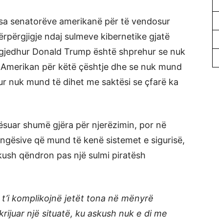
disa senatorëve amerikanë për të vendosur
rpërgjigje ndaj sulmeve kibernetike gjatë
i zgjedhur Donald Trump është shprehur se nuk
 Amerikan për këtë çështje dhe se nuk mund
ur nuk mund të dihet me saktësi se çfarë ka
ësuar shumë gjëra për njerëzimin, por në
ngësive që mund të kenë sistemet e sigurisë,
kush qëndron pas një sulmi piratësh
 t’i komplikojnë jetët tona në mënyrë
ijuar një situatë, ku askush nuk e di me