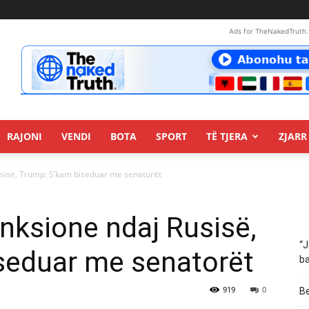
Ads for TheNakedTruth.
RAJONI
VENDI
BOTA
SPORT
TË TJERA
ZJARR 
usisë, Trump: S’kam biseduar me senatorët
nksione ndaj Rusisë,
“J
seduar me senatorët
ba
919
0
Be