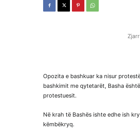
Zjar
Opozita e bashkuar ka nisur protest
bashkimit me qytetarët, Basha ësht
protestuesit.
Në krah të Bashës ishte edhe ish kryem
këmbëkryq.