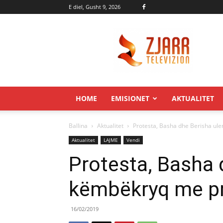
E diel, Gusht 9, 2026
Zjarr.tv
HOME
EMISIONET
AKTUALITET
Ballina
Aktualitet
Protesta, Basha dhe Berisha ul
Aktualitet
LAJME
Vendi
Protesta, Basha 
këmbëkryq me pr
16/02/2019