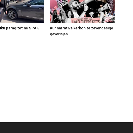
luku paraqitet në SPAK
Kur narrativa kërkon të zëvendësojë
qeverisjen