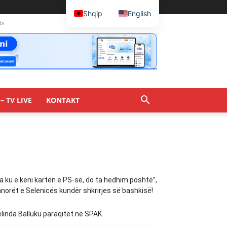
Shqip
English
tv
– TV LIVE
KONTAKT
a ku e keni kartën e PS-së, do ta hedhim poshtë”,
norët e Selenicës kundër shkrirjes së bashkisë!
linda Balluku paraqitet në SPAK