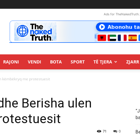
Ads for TheNakedTruth.
RAJONI
VENDI
BOTA
SPORT
TË TJERA
ZJARR 
en këmbëkryq me protestuesit
dhe Berisha ulen
“J
otestuesit
ba
71
0
Be