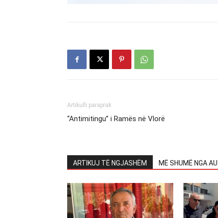
Artikulli paraprak
“Antimitingu” i Ramës në Vlorë
ARTIKUJ TË NGJASHËM
MË SHUMË NGA AU