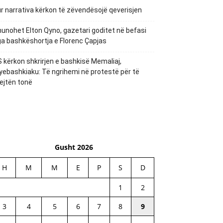
r narrativa kërkon të zëvendësojë qeverisjen
unohet Elton Qyno, gazetari goditet në befasi
a bashkëshortja e Florenc Çapjas
 kërkon shkrirjen e bashkisë Memaliaj,
yebashkiaku: Të ngrihemi në protestë për të
ejtën tonë
Gusht 2026
H
M
M
E
P
S
D
1
2
3
4
5
6
7
8
9