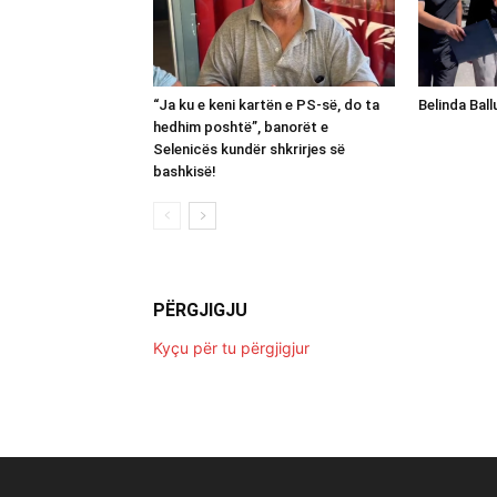
“Ja ku e keni kartën e PS-së, do ta
Belinda Bal
hedhim poshtë”, banorët e
Selenicës kundër shkrirjes së
bashkisë!
PËRGJIGJU
Kyçu për tu përgjigjur