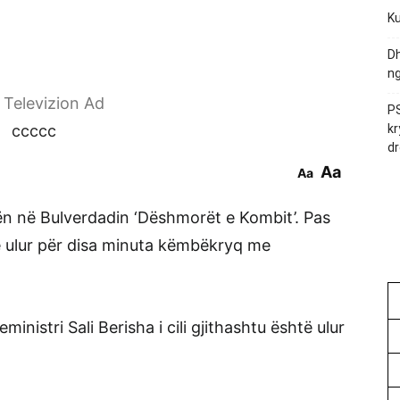
Ku
Dh
ng
r Televizion Ad
PS
ccccc
kr
dr
Aa
Aa
ën në Bulverdadin ‘Dëshmorët e Kombit’. Pas
ë ulur për disa minuta këmbëkryq me
inistri Sali Berisha i cili gjithashtu është ulur