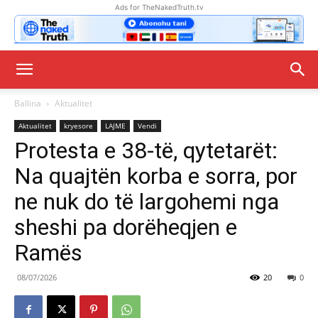
Ads for TheNakedTruth.tv
Ballina
Aktualitet
Aktualitet
kryesore
LAJME
Vendi
Protesta e 38-të, qytetarët:
Na quajtën korba e sorra, por
ne nuk do të largohemi nga
sheshi pa dorëheqjen e
Ramës
08/07/2026
20
0