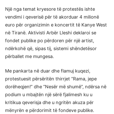
Një nga temat kryesore të protestës ishte
vendimi i qeverisë për të akorduar 4 milionë
euro për organizimin e koncertit të Kanye West
në Tiranë. Aktivisti Arbër Lleshi deklaroi se
fondet publike po përdoren për një artist,
ndërkohë që, sipas tij, sistemi shëndetësor
përballet me mungesa.
Me pankarta në duar dhe flamuj kuqezi,
protestuesit përsëritën thirrjet “Rama, jepe
dorëheqjen!” dhe “Nesër më shumë”, ndërsa në
podium u mbajtën një sërë fjalimesh ku u
kritikua qeverisja dhe u ngritën akuza për
mënyrën e përdorimit të fondeve publike.