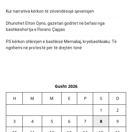
Kur narrativa kërkon të zëvendësojë qeverisjen
Dhunohet Elton Qyno, gazetari goditet në befasi nga
bashkëshortja e Florenc Çapjas
PS kërkon shkrirjen e bashkisë Memaliaj, kryebashkiaku: Të
ngrihemi në protestë për të drejtën tonë
Gusht 2026
H
M
M
E
P
S
D
1
2
3
4
5
6
7
8
9