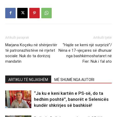
Artikulli paraprak
Artikulli tjetër
Marjana Koçeku në shënjestër
“Hajde se kemi një surprizë”/
të patronazhistëve në rrjetet
Nëna e 17-vjeçares së dhunuar
sociale: Nuk do ta dorëzoj
nga bashkëmoshataret në
mandatin
Fier: Nuk i fal ato
ARTIKUJ TË NGJASHËM
MË SHUMË NGA AUTORI
“Ja ku e keni kartën e PS-së, do ta
hedhim poshtë”, banorët e Selenicës
kundër shkrirjes së bashkisë!