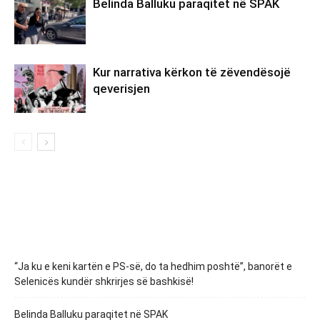
Belinda Balluku paraqitet në SPAK
Kur narrativa kërkon të zëvendësojë
qeverisjen
“Ja ku e keni kartën e PS-së, do ta hedhim poshtë”, banorët e
Selenicës kundër shkrirjes së bashkisë!
Belinda Balluku paraqitet në SPAK