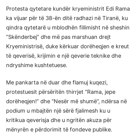
Protesta qytetare kundër kryeministrit Edi Rama
ka vijuar për të 38-ën ditë radhazi në Tiranë, ku
qindra qytetarë u mblodhën fillimisht në sheshin
“Skënderbej” dhe më pas marshuan drejt
Kryeministrisë, duke kërkuar dorëheqjen e kreut
të qeverisë, krijimin e një qeverie teknike dhe
ndryshime kushtetuese.
Me pankarta në duar dhe flamuj kuqezi,
protestuesit përsëritën thirrjet “Rama, jepe
dorëheqjen!” dhe “Nesër më shumë”, ndërsa në
podium u mbajtën një sërë fjalimesh ku u
kritikua qeverisja dhe u ngritën akuza për
mënyrën e përdorimit të fondeve publike.