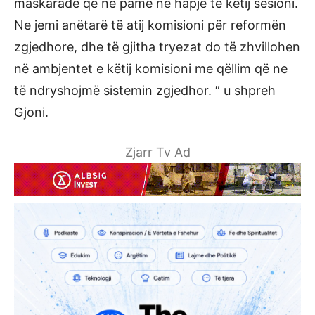
maskarade që ne pamë në hapje të këtij sesioni.
Ne jemi anëtarë të atij komisioni për reformën
zgjedhore, dhe të gjitha tryezat do të zhvillohen
në ambjentet e këtij komisioni me qëllim që ne
të ndryshojmë sistemin zgjedhor. “ u shpreh
Gjoni.
Zjarr Tv Ad