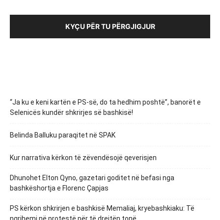
KYÇU PËR TU PËRGJIGJUR
“Ja ku e keni kartën e PS-së, do ta hedhim poshtë”, banorët e
Selenicës kundër shkrirjes së bashkisë!
Belinda Balluku paraqitet në SPAK
Kur narrativa kërkon të zëvendësojë qeverisjen
Dhunohet Elton Qyno, gazetari goditet në befasi nga
bashkëshortja e Florenc Çapjas
PS kërkon shkrirjen e bashkisë Memaliaj, kryebashkiaku: Të
ngrihemi në protestë për të drejtën tonë