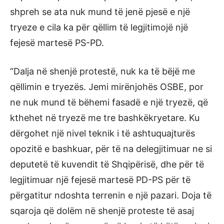
shpreh se ata nuk mund të jenë pjesë e një
tryeze e cila ka për qëllim të legjitimojë një
fejesë martesë PS-PD.
“Dalja në shenjë protestë, nuk ka të bëjë me
qëllimin e tryezës. Jemi mirënjohës OSBE, por
ne nuk mund të bëhemi fasadë e një tryezë, që
kthehet në tryezë me tre bashkëkryetare. Ku
dërgohet një nivel teknik i të ashtuquajturës
opozitë e bashkuar, për të na delegjitimuar ne si
deputetë të kuvendit të Shqipërisë, dhe për të
legjitimuar një fejesë martesë PD-PS për të
përgatitur ndoshta terrenin e një pazari. Doja të
sqaroja që dolëm në shenjë proteste të asaj