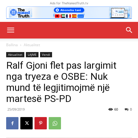
Ads for TheNakedTruth.tv
Ballina
Aktualitet
Aktualitet
LAJME
Vendi
Ralf Gjoni flet pas largimit
nga tryeza e OSBE: Nuk
mund të legjitimojmë një
martesë PS-PD
25/09/2019
60
0