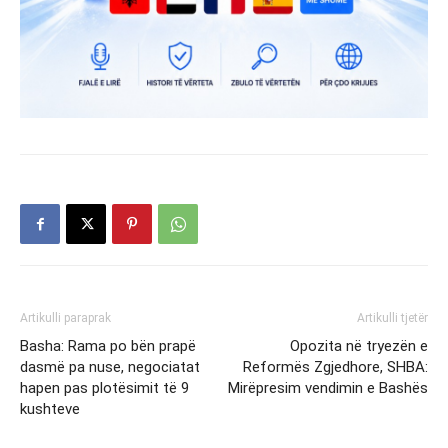
Artikulli paraprak
Artikulli tjetër
Basha: Rama po bën prapë
Opozita në tryezën e
dasmë pa nuse, negociatat
Reformës Zgjedhore, SHBA:
hapen pas plotësimit të 9
Mirëpresim vendimin e Bashës
kushteve