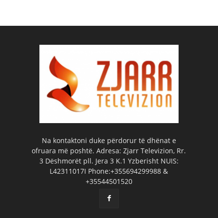
Na kontaktoni duke përdorur të dhënat e
ofruara më poshtë. Adresa: Zjarr Televizion, Rr.
3 Dëshmorët pll. Jera 3 K.1 Yzberisht NUIS:
L42311017I Phone:+355694299988 &
+35544501520