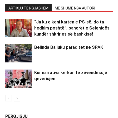
ARTIKUJ TË NGJASHËM
MË SHUMË NGA AUTORI
“Ja ku e keni kartën e PS-së, do ta
hedhim poshtë”, banorët e Selenicës
kundër shkrirjes së bashkisë!
Belinda Balluku paraqitet në SPAK
Kur narrativa kërkon të zëvendësojë
qeverisjen
PËRGJIGJU